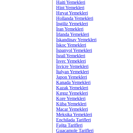
Haiti Yemekleri
Hint Yemekleri
Hırvat Yemekleri
Hollanda Yemekleri
İngiliz Yemekleri
İran Yemekleri
İrlanda Yemekleri
İskandinav Yemekleri
İskoç Yemekleri
İspanyol Yemekleri
İsrail Yemekleri
İsveç Yemekleri
İsviçre Yemekleri
İtalyan Yemekleri
Japon Yemekleri
Kanada Yemekleri
Kazak Yemekleri
Kırgız Yemekleri
Kore Yemekleri
Küba Yemekleri
Macar Yemekleri
Meksika Yemekleri
Enchilada Tarifleri
Fajita Tarifleri
Guacamole Tarifleri