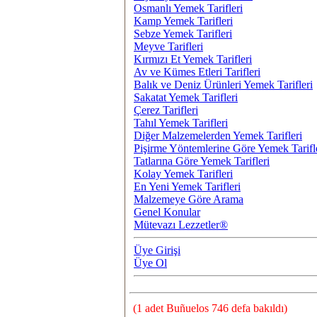
Osmanlı Yemek Tarifleri
Kamp Yemek Tarifleri
Sebze Yemek Tarifleri
Meyve Tarifleri
Kırmızı Et Yemek Tarifleri
Av ve Kümes Etleri Tarifleri
Balık ve Deniz Ürünleri Yemek Tarifleri
Sakatat Yemek Tarifleri
Çerez Tarifleri
Tahıl Yemek Tarifleri
Diğer Malzemelerden Yemek Tarifleri
Pişirme Yöntemlerine Göre Yemek Tarifl
Tatlarına Göre Yemek Tarifleri
Kolay Yemek Tarifleri
En Yeni Yemek Tarifleri
Malzemeye Göre Arama
Genel Konular
Mütevazı Lezzetler®
Üye Girişi
Üye Ol
(1 adet Buñuelos 746 defa bakıldı)