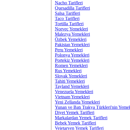
Nacho Tarifleri
Quesadilla Tarifleri
Salsa Tarifleri
Taco Tarifleri
Tortilla Tarifleri
Norveç Yemekleri
Malezya Yemekleri
Özbek Yemekleri
Pakistan Yemekleri
Peru Yemekleri
Polonya Yemekleri
Portekiz Yemekleri
Romen Yemekleri
Rus Yemekleri
Slovak Yemekleri
Tahiti Yemekleri
Tayland Yemekleri
Venezuela Yemekleri
Vietnam Yemekleri
Yeni Zellanda Yemekleri
Yunan ve Batı Trakya Türkleri'nin Yemek
Diyet Yemek Tarifleri
Markalardan Yemek Tarifleri
Bebek Yemek Tarifleri
Vejetaryen Yemek Tarifleri