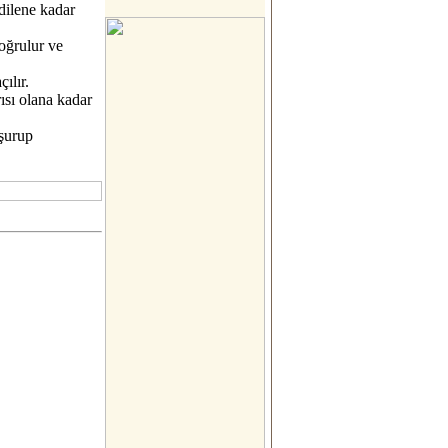
edilene kadar
oğrulur ve
ılır.
rısı olana kadar
 şurup