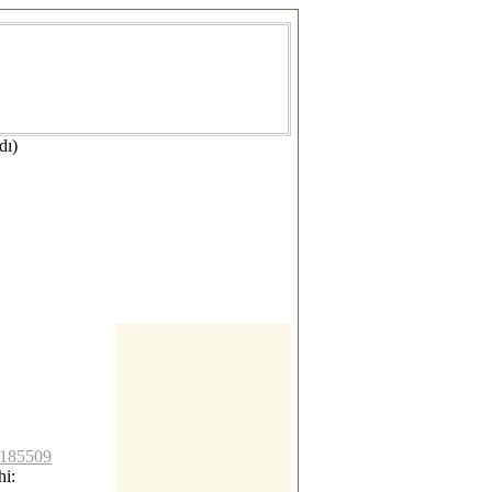
dı)
lc185509
i: