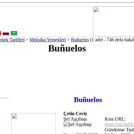
mek Tarifleri
>
Meksika Yemekleri
>
Buñuelos
(1 adet - 746 defa bakıl
Buñuelos
Buñuelos
Çetin Ceviz
Şef Aşçıbaşı
Kısa URL:
https://ml.md/
Gönderme Tarih