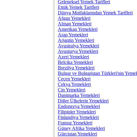
Geleneksel Yemek Tarifleri
Etnik Yemek Tarifleri
Dünya Mutfaklarından Yemek Tarifleri
Afgan Yemekleri
Alman Yemekleri
Amerikan Yemekleri
Arap Yemekleri
Arjantin Yemekleri
Avustralya Yemekleri
Avusturya Yemekleri
Azeri Yemekleri
Belçika Yemekleri
Brezilya Yemekleri
Bulgar ve Bulgaristan Türkleri'nin Yemek
Çeçen Yemekleri
Çekya Yemekleri
Çin Yemekleri
Danimarka Yemekleri
Diğer Ülkelerin Yemekleri
Endonezya Yemekleri
Filipinler Yemekleri
Finlandiya Yemekleri
Fransız Yemekleri
Güney Afrika Yemekleri
Gürcistan Yemekleri