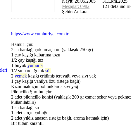
Kayıt: 26.05.2005
31.Ekm.2025
Mesajlar: 6982
121 defa indiril
Şehir: Ankara
https://www.cumhuriyet.com.tr
Hamur İçin:
2 su bardağı çok amaçlı un (yaklaşık 250 gr)
1 çay kaşığı kabartma tozu
1/2 çay kaşığı tuz
1 büyük
yumurta
leri
1/2 su bardağı ılık
süt
2
yemek
kaşığı eritilmiş tereyağı veya sıvı yağ
1 çay kaşığı vanilya özü (isteğe bağlı)
Kızartmak için bol miktarda sıvı yağ
Piloncillo Şurubu için:
2 adet piloncillo konisi (yaklaşık 200 gr esmer şeker veya pekme
kullanılabilir)
1 su bardağı su
1 adet tarçın çubuğu
2 adet yıldız anason (isteğe bağlı, aroma katmak için)
Bir tutam karanfil