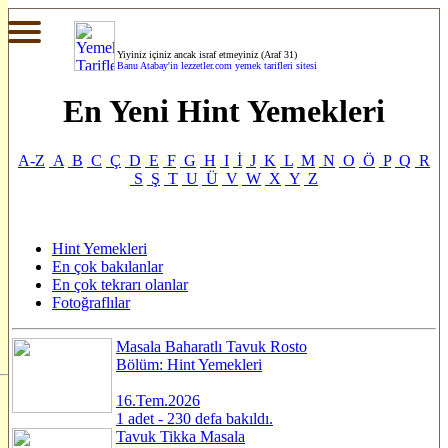
Yiyiniz içiniz ancak israf etmeyiniz (Araf 31)
Banu Atabay'in
lezzetler.com yemek tarifleri sitesi
En Yeni Hint Yemekleri
A-Z
A
B
C
Ç
D
E
F
G
H
I
İ
J
K
L
M
N
O
Ö
P
Q
R
S
Ş
T
U
Ü
V
W
X
Y
Z
Hint Yemekleri
En çok bakılanlar
En çok tekrarı olanlar
Fotoğraflılar
Masala Baharatlı Tavuk Rosto
Bölüm: Hint Yemekleri
16.Tem.2026
1 adet - 230 defa bakıldı.
Tavuk Tikka Masala