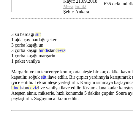
Kayıt: 21.09.2018
635 defa indiril
Mesajlar: 42
Şehir: Ankara
3 su bardağı
süt
1 ajda çay bardağı şeker
3 çorba kaşığı un
3 çorba kaşığı
hindi
stan
ceviz
i
1 çorba kaşığı margarin
1 paket vanilya
Margarin ve un tencereye konur, orta ateşte bir kaç dakika kavrul
kapatılır, soğuk
süt
ilave edilir. Bir çırpıcı yardımıyla karıştırarak
iyice eritilir. Tekrar ateşe yerleştirilir. Karışım ısınmaya başlayınc
hindi
stan
ceviz
i ve vanilya ilave edilir. Kıvam alana kadar karıştırar
Ateşten alınır, mikserle, hızlı konumda 5 dakika çırpılır. Sonra ay
paylaştırılır. Soğuyunca ikram edilir.