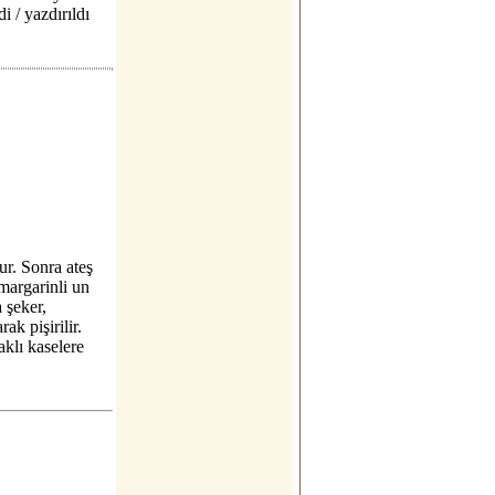
di / yazdırıldı
ur. Sonra ateş
 margarinli un
a şeker,
ak pişirilir.
aklı kaselere