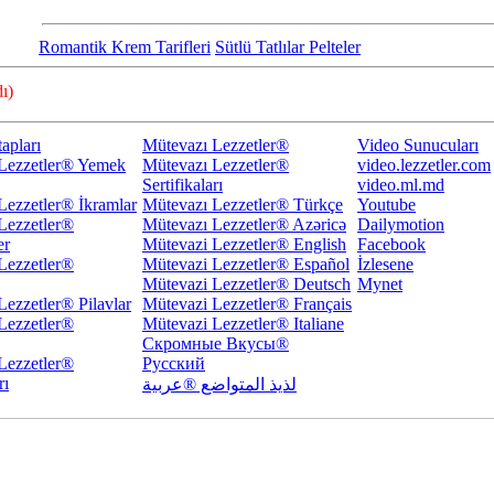
Romantik Krem Tarifleri
Sütlü Tatlılar Pelteler
ı)
apları
Mütevazı Lezzetler®
Video Sunucuları
Lezzetler® Yemek
Mütevazı Lezzetler®
video.lezzetler.com
Sertifikaları
video.ml.md
Lezzetler® İkramlar
Mütevazı Lezzetler® Türkçe
Youtube
Lezzetler®
Mütevazı Lezzetler® Azəricə
Dailymotion
er
Mütevazi Lezzetler® English
Facebook
Lezzetler®
Mütevazi Lezzetler® Español
İzlesene
Mütevazi Lezzetler® Deutsch
Mynet
Lezzetler® Pilavlar
Mütevazi Lezzetler® Français
Lezzetler®
Mütevazi Lezzetler® Italiane
Скромные Вкусы®
Lezzetler®
Русский
rı
لذيذ المتواضع ®عربية