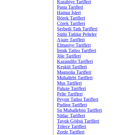
Kurabiye Tarifleri
Pasta Tarifleri
Hamur İşleri
Börek Tarifleri
Çörek Tarifleri
Şerbetli Tatlı Tarifleri
Sütlü Tatlılar Pelteler
Aşure Tarifleri
Elmasiye Tarifleri
İrmik Tatlısı Tarifleri
Jöle Tarifleri
Kazandibi Tarifleri
Keşkül Tarifleri
Magnolia Tarifleri
Muhallebi Tarifleri
Mus Tarifleri
Paluze Tarifleri
Pelte Tarifleri
Peynir Tatlısı Tarifleri
Puding Tarifleri
Su Muhallebisi Tarifleri
Sütlaç Tarifleri
Tavuk Göğsü Tarifleri
Trileçe Tarifleri
Zerde Tarifleri