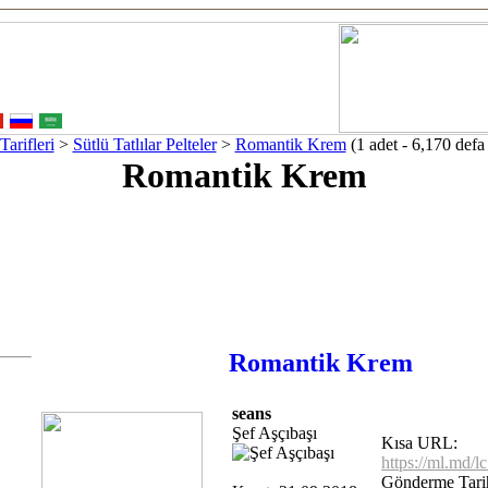
arifleri
>
Sütlü Tatlılar Pelteler
>
Romantik Krem
(1 adet - 6,170 defa 
Romantik Krem
Romantik Krem
seans
Şef Aşçıbaşı
Kısa URL:
https://ml.md/l
Gönderme Tarih