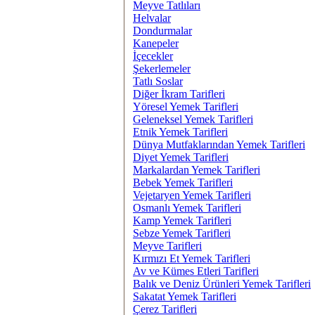
Meyve Tatlıları
Helvalar
Dondurmalar
Kanepeler
İçecekler
Şekerlemeler
Tatlı Soslar
Diğer İkram Tarifleri
Yöresel Yemek Tarifleri
Geleneksel Yemek Tarifleri
Etnik Yemek Tarifleri
Dünya Mutfaklarından Yemek Tarifleri
Diyet Yemek Tarifleri
Markalardan Yemek Tarifleri
Bebek Yemek Tarifleri
Vejetaryen Yemek Tarifleri
Osmanlı Yemek Tarifleri
Kamp Yemek Tarifleri
Sebze Yemek Tarifleri
Meyve Tarifleri
Kırmızı Et Yemek Tarifleri
Av ve Kümes Etleri Tarifleri
Balık ve Deniz Ürünleri Yemek Tarifleri
Sakatat Yemek Tarifleri
Çerez Tarifleri