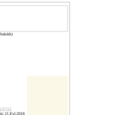
bakıldı)
c137111
i: 21.Eyl.2018