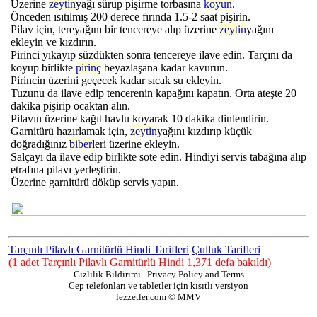
Üzerine
zeytin
yağı sürüp pişirme torbasına
koyun
.
Önceden ısıtılmış 200 derece fırında 1.5-2 saat pişirin.
Pilav için, tereyağını bir tencereye alıp üzerine
zeytin
yağını
ekleyin ve kızdırın.
Pirinci yıkayıp süzdükten sonra tencereye ilave edin. Tarçını da
koyup birlikte
pirinç
beyazlaşana kadar kavurun.
Pirincin üzerini geçecek kadar sıcak su ekleyin.
Tuzunu da ilave edip tencerenin kapağını kapatın. Orta ateşte 20
dakika pişirip ocaktan alın.
Pilavın üzerine kağıt havlu koyarak 10 dakika dinlendirin.
Garnitürü hazırlamak için,
zeytin
yağını kızdırıp küçük
doğradığınız
biber
leri üzerine ekleyin.
Salçayı da ilave edip birlikte sote edin. Hindiyi servis tabağına alıp
etrafına pilavı yerleştirin.
Üzerine garnitürü döküp servis yapın.
Tarçınlı Pilavlı Garnitürlü Hindi Tarifleri
Çulluk Tarifleri
(1 adet Tarçınlı Pilavlı Garnitürlü Hindi 1,371 defa bakıldı)
Gizlilik Bildirimi | Privacy Policy and Terms
Cep telefonları ve tabletler için kısıtlı versiyon
lezzetler.com © MMV