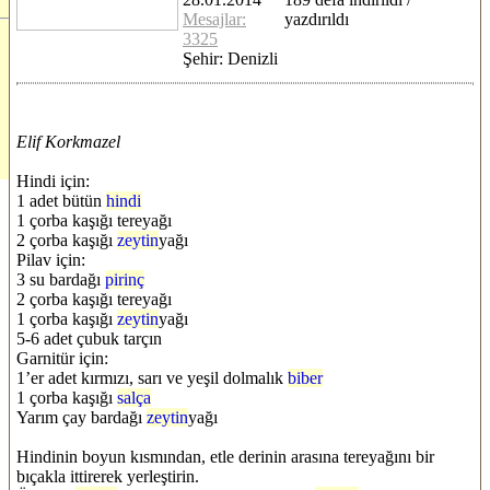
Mesajlar:
yazdırıldı
3325
Şehir: Denizli
Elif Korkmazel
Hindi için:
1 adet bütün
hindi
1 çorba kaşığı tereyağı
2 çorba kaşığı
zeytin
yağı
Pilav için:
3 su bardağı
pirinç
2 çorba kaşığı tereyağı
1 çorba kaşığı
zeytin
yağı
5-6 adet çubuk tarçın
Garnitür için:
1’er adet kırmızı, sarı ve yeşil dolmalık
biber
1 çorba kaşığı
salça
Yarım çay bardağı
zeytin
yağı
Hindinin boyun kısmından, etle derinin arasına tereyağını bir
bıçakla ittirerek yerleştirin.