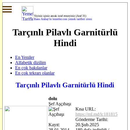
Yiyiniz içiniz ancak israf etmeyiniz (Araf 31)
Banu Atabay'in
lezzetler.com yemek tarifleri sitesi
Tarçınlı Pilavlı Garnitürlü
Hindi
En Yeniler
Alfabetik dizilim
En çok bakılanlar
En çok tekrarı olanlar
Tarçınlı Pilavlı Garnitürlü Hindi
dolu
Şef Aşçıbaşı
Kısa URL:
https://ml.md/lc181815
Gönderme Tarihi:
Kayıt:
20.Şub.2025
28.01.2014
189 defa indirildi /