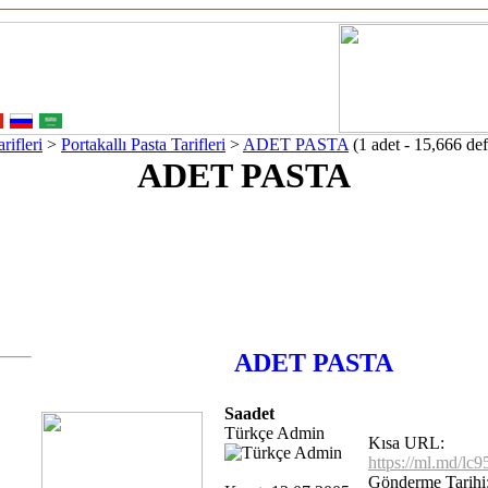
ifleri
>
Portakallı Pasta Tarifleri
>
ADET PASTA
(1 adet - 15,666 def
ADET PASTA
ADET PASTA
Saadet
Türkçe Admin
Kısa URL:
https://ml.md/lc
Gönderme Tarihi