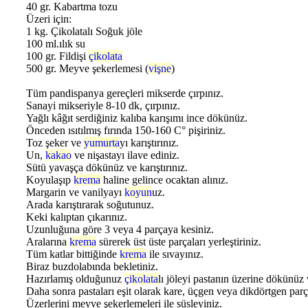
40 gr. Kabartma tozu
Üzeri için:
1 kg. Çikolatalı Soğuk jöle
100 ml.ılık su
100 gr. Fildişi
çikolata
500 gr. Meyve şekerlemesi (
vişne
)
Tüm pandispanya gereçleri mikserde çırpınız.
Sanayi mikseriyle 8-10 dk, çırpınız.
Yağlı kâğıt serdiğiniz kalıba karışımı ince dökünüz.
Önceden ısıtılmış fırında 150-160 C° pişiriniz.
Toz şeker ve
yumurta
yı karıştırınız.
Un,
kakao
ve nişastayı ilave ediniz.
Sütü yavaşça dökünüz ve karıştırınız.
Koyulaşıp
krema
haline gelince ocaktan alınız.
Margarin ve vanilyayı
koyun
uz.
Arada karıştırarak soğutunuz.
Keki kalıptan çıkarınız.
Uzunluğuna göre 3 veya 4 parçaya kesiniz.
Aralarına
krema
sürerek üst üste parçaları yerleştiriniz.
Tüm katlar bittiğinde
krema
ile sıvayınız.
Biraz buzdolabında bekletiniz.
Hazırlamış olduğunuz
çikolata
lı jöleyi pastanın üzerine dökünüz 
Daha sonra pastaları eşit olarak kare, üçgen veya dikdörtgen parç
Üzerlerini meyve şekerlemeleri ile süsleyiniz.