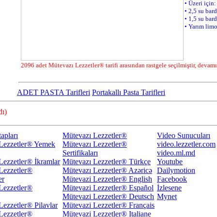
ADET PASTA Tarifleri
Portakallı Pasta Tarifleri
ı)
apları
Mütevazı Lezzetler®
Video Sunucuları
Lezzetler® Yemek
Mütevazı Lezzetler®
video.lezzetler.com
Sertifikaları
video.ml.md
Lezzetler® İkramlar
Mütevazı Lezzetler® Türkçe
Youtube
Lezzetler®
Mütevazı Lezzetler® Azəricə
Dailymotion
er
Mütevazi Lezzetler® English
Facebook
Lezzetler®
Mütevazi Lezzetler® Español
İzlesene
Mütevazi Lezzetler® Deutsch
Mynet
Lezzetler® Pilavlar
Mütevazi Lezzetler® Français
Lezzetler®
Mütevazi Lezzetler® Italiane