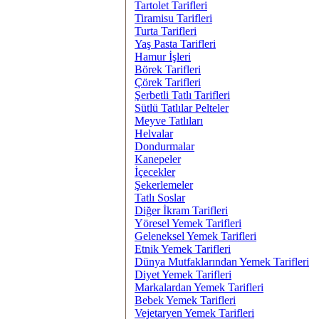
Tartolet Tarifleri
Tiramisu Tarifleri
Turta Tarifleri
Yaş Pasta Tarifleri
Hamur İşleri
Börek Tarifleri
Çörek Tarifleri
Şerbetli Tatlı Tarifleri
Sütlü Tatlılar Pelteler
Meyve Tatlıları
Helvalar
Dondurmalar
Kanepeler
İçecekler
Şekerlemeler
Tatlı Soslar
Diğer İkram Tarifleri
Yöresel Yemek Tarifleri
Geleneksel Yemek Tarifleri
Etnik Yemek Tarifleri
Dünya Mutfaklarından Yemek Tarifleri
Diyet Yemek Tarifleri
Markalardan Yemek Tarifleri
Bebek Yemek Tarifleri
Vejetaryen Yemek Tarifleri