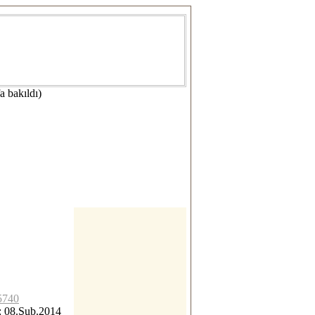
a bakıldı)
95740
: 08.Şub.2014