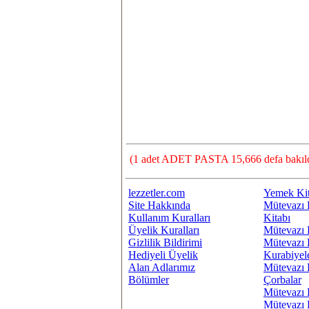
(1 adet ADET PASTA 15,666 defa bakıld
lezzetler.com
Yemek Kit
Site Hakkında
Mütevazı 
Kullanım Kuralları
Kitabı
Üyelik Kuralları
Mütevazı 
Gizlilik Bildirimi
Mütevazı 
Hediyeli Üyelik
Kurabiyel
Alan Adlarımız
Mütevazı 
Bölümler
Çorbalar
Mütevazı 
Mütevazı 