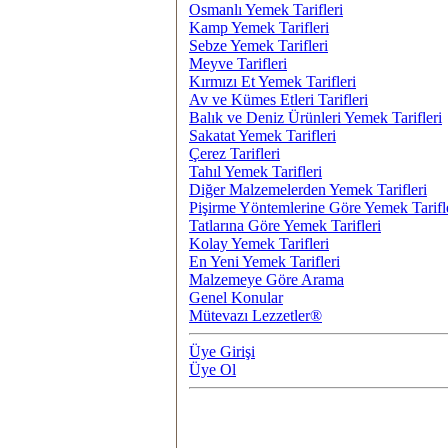
Osmanlı Yemek Tarifleri
Kamp Yemek Tarifleri
Sebze Yemek Tarifleri
Meyve Tarifleri
Kırmızı Et Yemek Tarifleri
Av ve Kümes Etleri Tarifleri
Balık ve Deniz Ürünleri Yemek Tarifleri
Sakatat Yemek Tarifleri
Çerez Tarifleri
Tahıl Yemek Tarifleri
Diğer Malzemelerden Yemek Tarifleri
Pişirme Yöntemlerine Göre Yemek Tarifl
Tatlarına Göre Yemek Tarifleri
Kolay Yemek Tarifleri
En Yeni Yemek Tarifleri
Malzemeye Göre Arama
Genel Konular
Mütevazı Lezzetler®
Üye Girişi
Üye Ol