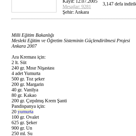
Kayıt: 12.07.2005
3,147 defa indirild
Mesajlar: 9281
Şehir: Ankara
Milli Eğitim Bakanlığı
Mesleki Eğitim ve Öğretim Sisteminin Güçlendirilmesi Projesi
Ankara 2007
Ara Kreması için:
2 lt. Süt
240 gr. Mısır Nişastası
4 adet Yumurta
500 gr. Toz şeker
200 gr. Margarin
40 gr. Vanilya
80 gr. Kakao
200 gr. Çırpılmış Krem Şanti
Pandispanya için:
20
yumurta
100 gr. Ovalet
625 gr. Şeker
900 gr. Un
250 ml. Su