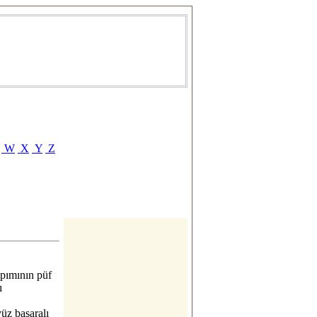
W
X
Y
Z
apımının püf
ı
üz başaralı