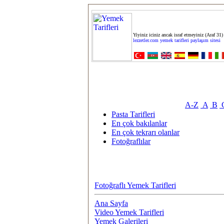
Yiyiniz iciniz ancak israf etmeyiniz (Araf 31)
lezzetler.com yemek tarifleri paylaşım sitesi
A-Z
A
B
Pasta Tarifleri
En çok bakılanlar
En çok tekrarı olanlar
Fotoğraflılar
Fotoğraflı Yemek Tarifleri
Ana Sayfa
Video Yemek Tarifleri
Yemek Galerileri