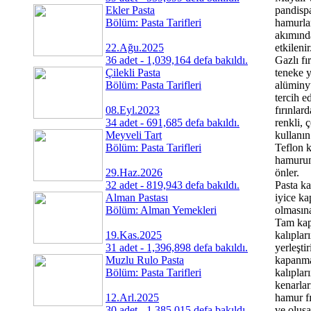
Ekler Pasta
pandisp
Bölüm: Pasta Tarifleri
hamurla
akımınd
22.Ağu.2025
etkilenir
36 adet - 1,039,164 defa bakıldı.
Gazlı fı
Çilekli Pasta
teneke 
Bölüm: Pasta Tarifleri
alüminy
tercih ed
08.Eyl.2023
fırınlar
34 adet - 691,685 defa bakıldı.
renkli, ç
Meyveli Tart
kullanın
Bölüm: Pasta Tarifleri
Teflon k
hamurun
29.Haz.2026
önler.
32 adet - 819,943 defa bakıldı.
Pasta ka
Alman Pastası
iyice k
Bölüm: Alman Yemekleri
olmasına
Tam ka
19.Kas.2025
kalıplar
31 adet - 1,396,898 defa bakıldı.
yerleştir
Muzlu Rulo Pasta
kapanm
Bölüm: Pasta Tarifleri
kalıplar
kenarlar
12.Arl.2025
hamur f
30 adet - 1,385,015 defa bakıldı.
ve oluş