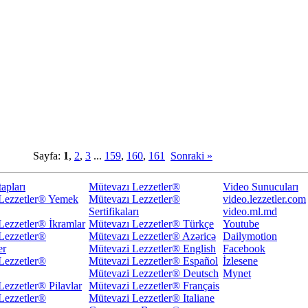
Sayfa:
1
,
2
,
3
...
159
,
160
,
161
Sonraki »
apları
Mütevazı Lezzetler®
Video Sunucuları
Lezzetler® Yemek
Mütevazı Lezzetler®
video.lezzetler.com
Sertifikaları
video.ml.md
Lezzetler® İkramlar
Mütevazı Lezzetler® Türkçe
Youtube
Lezzetler®
Mütevazı Lezzetler® Azəricə
Dailymotion
er
Mütevazi Lezzetler® English
Facebook
Lezzetler®
Mütevazi Lezzetler® Español
İzlesene
Mütevazi Lezzetler® Deutsch
Mynet
Lezzetler® Pilavlar
Mütevazi Lezzetler® Français
Lezzetler®
Mütevazi Lezzetler® Italiane