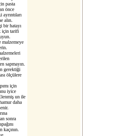
in pasta
an önce
i ayrıntıları
e alın.
 bir hatayı
için tarifi
kuyun.
te malzemeye
rin.
alzemeleri
erilen
den sapmayın.
 gerektiği
ası ölçülere
pımı için
unu iyice
Elenmiş un ile
 hamur daha
enir.
ırına
an sonra
kapağını
n kaçının.
ve