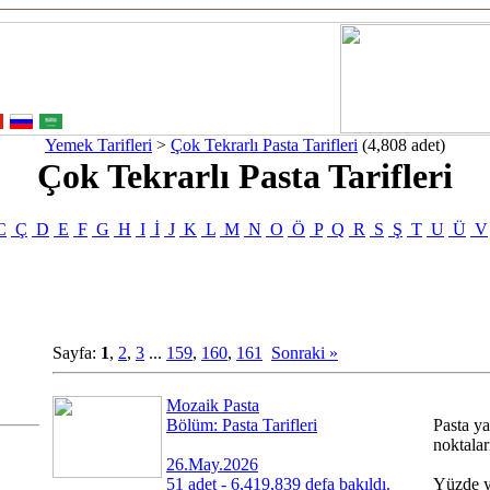
Yemek Tarifleri
>
Çok Tekrarlı Pasta Tarifleri
(4,808 adet)
Çok Tekrarlı Pasta Tarifleri
C
Ç
D
E
F
G
H
I
İ
J
K
L
M
N
O
Ö
P
Q
R
S
Ş
T
U
Ü
V
Sayfa:
1
,
2
,
3
...
159
,
160
,
161
Sonraki »
Mozaik Pasta
Bölüm: Pasta Tarifleri
Pasta y
noktalar
26.May.2026
51 adet - 6,419,839 defa bakıldı.
Yüzde y