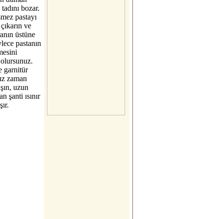
 tadını bozar.
şmez pastayı
 çıkarın ve
ranın üstüne
ylece pastanın
esini
 olursunuz.
e garnitür
nız zaman
lışın, uzun
an şanti ısınır
şır.