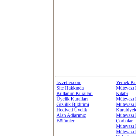
lezzetler.com
Yemek Kit
Site Hakkında
Mütevazı 
Kullanım Kuralları
Kitabı
Üyelik Kuralları
Mütevazı 
Gizlilik Bildirimi
Mütevazı 
Hediyeli Üyelik
Kurabiyel
Alan Adlarımız
Mütevazı 
Bölümler
Çorbalar
Mütevazı 
Mütevazı 