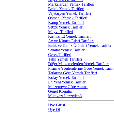
Markalardan Yemek Tarifleri
Bebek Yemek Tarifleri
Vejetaryen Yemek Tarifleri
Osmanlı Yemek Tarifleri
Kamp Yemek Tarifleri
Sebze Yemek Tarifleri
Meyve Tarifleri
Kırmızı Et Yemek Tarifleri
Av ve Kümes Etleri Tarifleri
Balık ve Deniz Ürünleri Yemek Tarifleri
Sakatat Yemek Tarifleri
Çerez Tarifleri
Tahıl Yemek Tarifleri
Diğer Malzemelerden Yemek Tarifleri
Pişirme Yöntemlerine Göre Yemek Tarifl
Tatlarına Göre Yemek Tarifleri
Kolay Yemek Tarifleri
En Yeni Yemek Tarifleri
Malzemeye Göre Arama
Genel Konular
Mütevazı Lezzetler®
Üye Girişi
Üye Ol