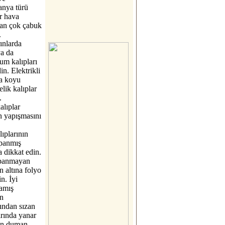
anya türü
r hava
an çok çabuk
.
rınlarda
ya da
um kalıpları
in. Elektrikli
da koyu
elik kalıplar
.
alıplar
 yapışmasını
lıplarının
apanmış
 dikkat edin.
panmayan
ın altına folyo
in. İyi
amış
ın
ından sızan
ırında yanar
an duman