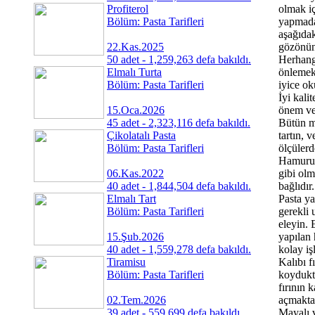
Profiterol
olmak iç
Bölüm: Pasta Tarifleri
yapmad
aşağıdak
22.Kas.2025
gözönün
50 adet - 1,259,263 defa bakıldı.
Herhangi
Elmalı Turta
önlemek 
Bölüm: Pasta Tarifleri
iyice o
İyi kali
15.Oca.2026
önem ve
45 adet - 2,323,116 defa bakıldı.
Bütün m
Çikolatalı Pasta
tartın, v
Bölüm: Pasta Tarifleri
ölçüler
Hamurun
06.Kas.2022
gibi olm
40 adet - 1,844,504 defa bakıldı.
bağlıdır.
Elmalı Tart
Pasta ya
Bölüm: Pasta Tarifleri
gerekli 
eleyin. 
15.Şub.2026
yapılan
40 adet - 1,559,278 defa bakıldı.
kolay işl
Tiramisu
Kalıbı f
Bölüm: Pasta Tarifleri
koydukt
fırının 
02.Tem.2026
açmakta
39 adet - 559,699 defa bakıldı.
Mayalı 