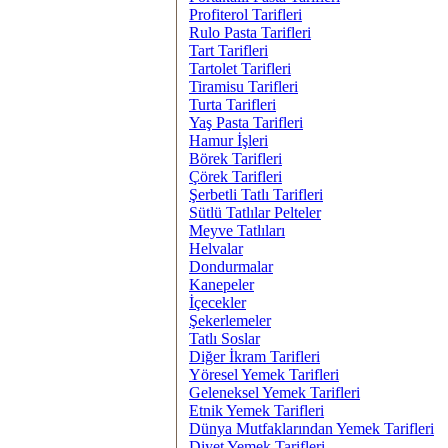
Profiterol Tarifleri
Rulo Pasta Tarifleri
Tart Tarifleri
Tartolet Tarifleri
Tiramisu Tarifleri
Turta Tarifleri
Yaş Pasta Tarifleri
Hamur İşleri
Börek Tarifleri
Çörek Tarifleri
Şerbetli Tatlı Tarifleri
Sütlü Tatlılar Pelteler
Meyve Tatlıları
Helvalar
Dondurmalar
Kanepeler
İçecekler
Şekerlemeler
Tatlı Soslar
Diğer İkram Tarifleri
Yöresel Yemek Tarifleri
Geleneksel Yemek Tarifleri
Etnik Yemek Tarifleri
Dünya Mutfaklarından Yemek Tarifleri
Diyet Yemek Tarifleri