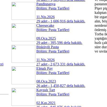
Pandispanya
pastanın
Bölüm: Pasta Tarifleri
Pişer pi
kalıptan
11.Nis.2026
bir ızga
29 adet - 1,606,916 defa bakıldı.
alın, bö
Cheesecake
nemlenm
Bölüm: Pasta Tarifleri
önlemiş
Torba il
09.Oca.2025
yaptığı
29 adet - 395,596 defa bakıldı.
hızlı ça
Bisküvili Pasta
süre dur
Bölüm: Pasta Tarifleri
ve sıvıla
11.Nis.2026
eri
27 adet - 2,673,331 defa bakıldı.
Elmalı Pay
Bölüm: Pasta Tarifleri
08.Oca.2023
26 adet - 1,450,827 defa bakıldı.
Kayısılı Tart
Bölüm: Pasta Tarifleri
02.Kas.2021