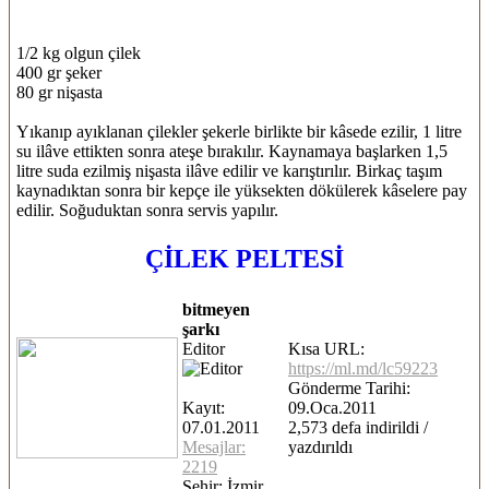
1/2 kg olgun çilek
400 gr şeker
80 gr nişasta
Yıkanıp ayıklanan çilekler şekerle birlikte bir kâsede ezilir, 1 litre
su ilâve ettikten sonra ateşe bırakılır. Kaynamaya başlarken 1,5
litre suda ezilmiş nişasta ilâve edilir ve karıştırılır. Birkaç taşım
kaynadıktan sonra bir kepçe ile yüksekten dökülerek kâselere pay
edilir. Soğuduktan sonra servis yapılır.
ÇİLEK PELTESİ
bitmeyen
şarkı
Editor
Kısa URL:
https://ml.md/lc59223
Gönderme Tarihi:
Kayıt:
09.Oca.2011
07.01.2011
2,573 defa indirildi /
Mesajlar:
yazdırıldı
2219
Şehir: İzmir