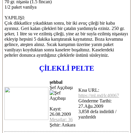
70 gr. nişasta (1.5 fincan)
1/2 paket vanilya
YAPILIŞI:
Çok dikkatlice yıkadıktan sonra, bir iki avuç çileği bir kaba
ayırınız. Geri kalan çilekleri bir çatalın yardımıyla eziniz. 250 gr.
şeker, 1 litre su ve ezilmiş çileği, yine az bir suyla ezilmiş nişastayı
ekleyip hepsini 5 dakika karıştırarak kaynatınız. Boza kıvamına
gelince, ateşten alınız. Sıcak karışımın üzerine yarım paket
vanilyayı koyduktan sonra kaselere boşaltınız. Kaselerdeki
pelteler donunca ayırdığınız çileklerle üstünü süsleyiniz.
ÇİLEKLİ PELTE
şehbal
Şef Aşçıbaşı
Kısa URL:
https://ml.md/lc40067
Gönderme Tarihi:
27.Ağu.2009
Kayıt:
3,858 defa indirildi /
26.08.2009
yazdırıldı
Mesajlar: 36
Şehir: Ankara