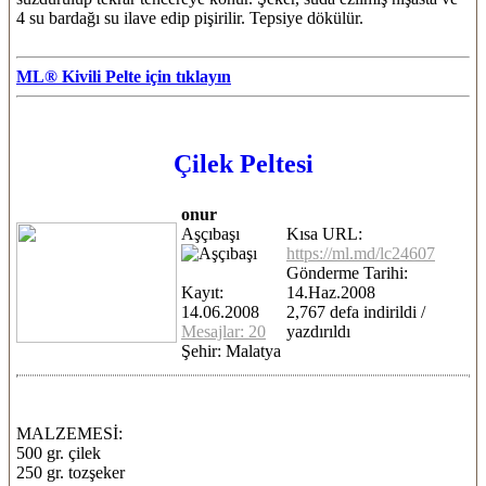
4 su bardağı su ilave edip pişirilir. Tepsiye dökülür.
ML® Kivili Pelte için tıklayın
Çilek Peltesi
onur
Aşçıbaşı
Kısa URL:
https://ml.md/lc24607
Gönderme Tarihi:
Kayıt:
14.Haz.2008
14.06.2008
2,767 defa indirildi /
Mesajlar: 20
yazdırıldı
Şehir: Malatya
MALZEMESİ:
500 gr. çilek
250 gr. tozşeker