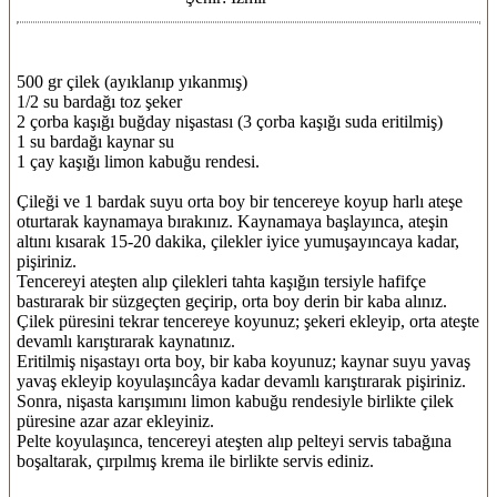
500 gr çilek (ayıklanıp yıkanmış)
1/2 su bardağı toz şeker
2 çorba kaşığı buğday nişastası (3 çorba kaşığı suda eritilmiş)
1 su bardağı kaynar su
1 çay kaşığı limon kabuğu rendesi.
Çileği ve 1 bardak suyu orta boy bir tencereye koyup harlı ateşe
oturtarak kaynamaya bırakınız. Kaynamaya başlayınca, ateşin
altını kısarak 15-20 dakika, çilekler iyice yumuşayıncaya kadar,
pişiriniz.
Tencereyi ateşten alıp çilekleri tahta kaşığın tersiyle hafifçe
bastırarak bir süzgeçten geçirip, orta boy derin bir kaba alınız.
Çilek püresini tekrar tencereye koyunuz; şekeri ekleyip, orta ateşte
devamlı karıştırarak kaynatınız.
Eritilmiş nişastayı orta boy, bir kaba koyunuz; kaynar suyu yavaş
yavaş ekleyip koyulaşıncâya kadar devamlı karıştırarak pişiriniz.
Sonra, nişasta karışımını limon kabuğu rendesiyle birlikte çilek
püresine azar azar ekleyiniz.
Pelte koyulaşınca, tencereyi ateşten alıp pelteyi servis tabağına
boşaltarak, çırpılmış krema ile birlikte servis ediniz.