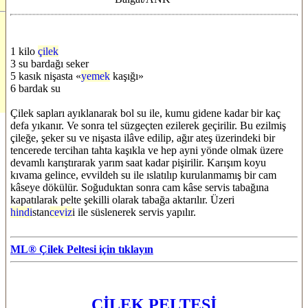
1 kilo
çilek
3 su bardağı seker
5 kasık nişasta «
yemek
kaşığı»
6 bardak su
Çilek sapları ayıklanarak bol su ile, kumu gidene kadar bir kaç
defa yıkanır. Ve sonra tel süzgeçten ezilerek geçirilir. Bu ezilmiş
çileğe, şeker su ve nişasta ilâve edilip, ağır ateş üzerindeki bir
tencerede tercihan tahta kaşıkla ve hep ayni yönde olmak üzere
devamlı karıştırarak yarım saat kadar pişirilir. Karışım koyu
kıvama gelince, evvildeh su ile ıslatılıp kurulanmamış bir cam
kâseye dökülür. Soğuduktan sonra cam kâse servis tabağına
kapatılarak pelte şekilli olarak tabağa aktarılır. Üzeri
hindi
stan
ceviz
i ile süslenerek servis yapılır.
ML® Çilek Peltesi için tıklayın
ÇİLEK PELTESİ