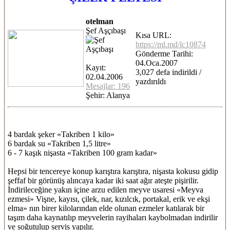
otelman
Şef Aşçıbaşı
Kısa URL:
https://ml.md/lc10874
Gönderme Tarihi:
04.Oca.2007
Kayıt:
3,027 defa indirildi /
02.04.2006
yazdırıldı
Mesajlar: 196
Şehir: Alanya
4 bardak şeker «Takriben 1 kilo»
6 bardak su «Takriben 1,5 litre»
6 - 7 kaşık nişasta «Takriben 100 gram kadar»
Hepsi bir tencereye konup karıştıra karıştıra, nişasta kokusu gidip
şeffaf bir görünüş alıncaya kadar iki saat ağır ateşte pişirilir.
İndirileceğine yakın içine arzu edilen meyve usaresi «Meyva
ezmesi» Vişne, kayısı, çilek, nar, kızılcık, portakal, erik ve ekşi
elma» nın birer kilolarından elde olunan ezmeler katılarak bir
taşım daha kaynatılıp meyvelerin rayihaları kaybolmadan indirilir
ve soğutulup servis yapılır.