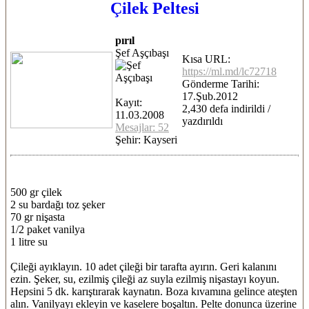
Çilek Peltesi
pırıl
Şef Aşçıbaşı
Kısa URL:
https://ml.md/lc72718
Gönderme Tarihi:
17.Şub.2012
Kayıt:
2,430 defa indirildi /
11.03.2008
yazdırıldı
Mesajlar: 52
Şehir: Kayseri
500 gr çilek
2 su bardağı toz şeker
70 gr nişasta
1/2 paket vanilya
1 litre su
Çileği ayıklayın. 10 adet çileği bir tarafta ayırın. Geri kalanını
ezin. Şeker, su, ezilmiş çileği az suyla ezilmiş nişastayı koyun.
Hepsini 5 dk. karıştırarak kaynatın. Boza kıvamına gelince ateşten
alın. Vanilyayı ekleyin ve kaselere boşaltın. Pelte donunca üzerine