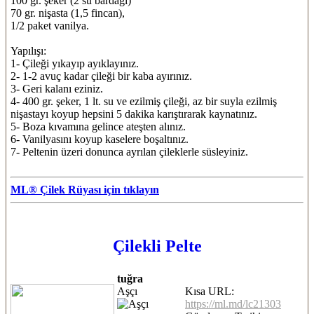
100 gr. şeker (2 su bardağı)
70 gr. nişasta (1,5 fincan),
1/2 paket vanilya.
Yapılışı:
1- Çileği yıkayıp ayıklayınız.
2- 1-2 avuç kadar çileği bir kaba ayırınız.
3- Geri kalanı eziniz.
4- 400 gr. şeker, 1 lt. su ve ezilmiş çileği, az bir suyla ezilmiş
nişastayı koyup hepsini 5 dakika karıştırarak kaynatınız.
5- Boza kıvamına gelince ateşten alınız.
6- Vanilyasını koyup kaselere boşaltınız.
7- Peltenin üzeri donunca ayrılan çileklerle süsleyiniz.
ML® Çilek Rüyası için tıklayın
Çilekli Pelte
tuğra
Aşçı
Kısa URL:
https://ml.md/lc21303