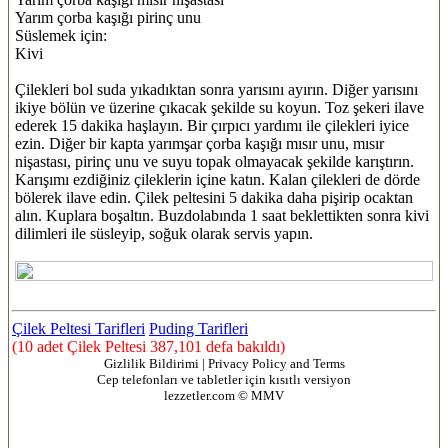
Yarım çorba kaşığı pirinç unu
Süslemek için:
Kivi
Çilekleri bol suda yıkadıktan sonra yarısını ayırın. Diğer yarısını
ikiye bölün ve üzerine çıkacak şekilde su koyun. Toz şekeri ilave
ederek 15 dakika haşlayın. Bir çırpıcı yardımı ile çilekleri iyice
ezin. Diğer bir kapta yarımşar çorba kaşığı mısır unu, mısır
nişastası, pirinç unu ve suyu topak olmayacak şekilde karıştırın.
Karışımı ezdiğiniz çileklerin içine katın. Kalan çilekleri de dörde
bölerek ilave edin. Çilek peltesini 5 dakika daha pişirip ocaktan
alın. Kuplara boşaltın. Buzdolabında 1 saat beklettikten sonra kivi
dilimleri ile süsleyip, soğuk olarak servis yapın.
Çilek Peltesi Tarifleri
Puding Tarifleri
(10 adet Çilek Peltesi 387,101 defa bakıldı)
Gizlilik Bildirimi | Privacy Policy and Terms
Cep telefonları ve tabletler için kısıtlı versiyon
lezzetler.com © MMV