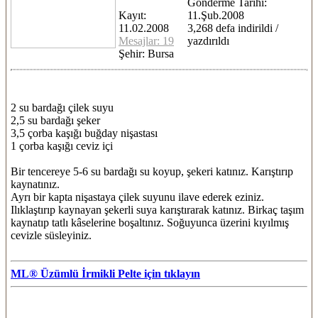
Gönderme Tarihi:
Kayıt:
11.Şub.2008
11.02.2008
3,268 defa indirildi /
Mesajlar: 19
yazdırıldı
Şehir: Bursa
2 su bardağı çilek suyu
2,5 su bardağı şeker
3,5 çorba kaşığı buğday nişastası
1 çorba kaşığı ceviz içi
Bir tencereye 5-6 su bardağı su koyup, şekeri katınız. Karıştırıp
kaynatınız.
Ayrı bir kapta nişastaya çilek suyunu ilave ederek eziniz.
Ilıklaştırıp kaynayan şekerli suya karıştırarak katınız. Birkaç taşım
kaynatıp tatlı kâselerine boşaltınız. Soğuyunca üzerini kıyılmış
cevizle süsleyiniz.
ML® Üzümlü İrmikli Pelte için tıklayın