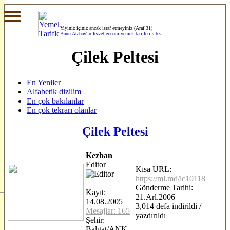
Yiyiniz içiniz ancak israf etmeyiniz (Araf 31)
Banu Atabay'in
lezzetler.com yemek tarifleri sitesi
Çilek Peltesi
En Yeniler
Alfabetik dizilim
En çok bakılanlar
En çok tekrarı olanlar
Çilek Peltesi
Kezban
Editor
Kısa URL:
https://ml.md/lc10118
Gönderme Tarihi:
Kayıt:
21.Arl.2006
14.08.2005
3,014 defa indirildi /
Mesajlar: 165
yazdırıldı
Şehir:
Balgat/ANK