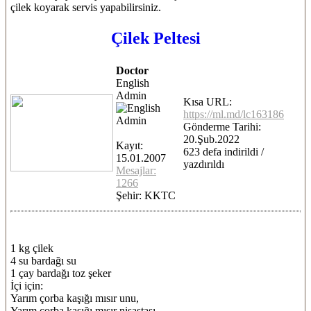
çilek koyarak servis yapabilirsiniz.
Çilek Peltesi
Doctor
English
Admin
Kısa URL:
https://ml.md/lc163186
Gönderme Tarihi:
20.Şub.2022
Kayıt:
623 defa indirildi /
15.01.2007
yazdırıldı
Mesajlar:
1266
Şehir: KKTC
1 kg çilek
4 su bardağı su
1 çay bardağı toz şeker
İçi için:
Yarım çorba kaşığı mısır unu,
Yarım çorba kaşığı mısır nişastası