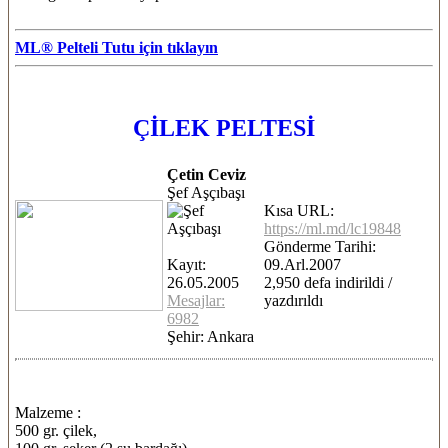
ML® Pelteli Tutu için tıklayın
ÇİLEK PELTESİ
Çetin Ceviz
Şef Aşçıbaşı
Kısa URL:
https://ml.md/lc19848
Gönderme Tarihi:
Kayıt:
09.Arl.2007
26.05.2005
2,950 defa indirildi /
Mesajlar:
yazdırıldı
6982
Şehir: Ankara
Malzeme :
500 gr. çilek,