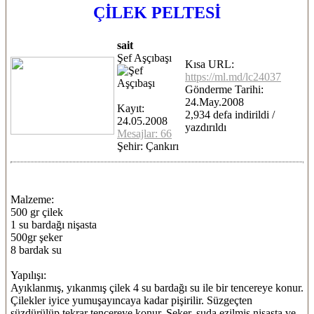
ÇİLEK PELTESİ
sait
Şef Aşçıbaşı
Kısa URL:
https://ml.md/lc24037
Gönderme Tarihi:
24.May.2008
Kayıt:
2,934 defa indirildi /
24.05.2008
yazdırıldı
Mesajlar: 66
Şehir: Çankırı
Malzeme:
500 gr çilek
1 su bardağı nişasta
500gr şeker
8 bardak su
Yapılışı:
Ayıklanmış, yıkanmış çilek 4 su bardağı su ile bir tencereye konur.
Çilekler iyice yumuşayıncaya kadar pişirilir. Süzgeçten
süzdürülüp tekrar tencereye konur. Şeker, suda ezilmiş nişasta ve