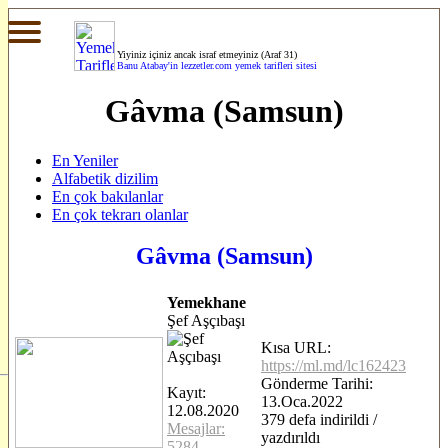
Yiyiniz içiniz ancak israf etmeyiniz (Araf 31)
Banu Atabay'in
lezzetler.com yemek tarifleri sitesi
Gâvma (Samsun)
En Yeniler
Alfabetik dizilim
En çok bakılanlar
En çok tekrarı olanlar
Gâvma (Samsun)
Yemekhane
Şef Aşçıbaşı
Kısa URL:
https://ml.md/lc162423
Gönderme Tarihi:
Kayıt:
13.Oca.2022
12.08.2020
379 defa indirildi /
Mesajlar:
yazdırıldı
5284