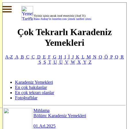
Yiyiniz içiniz ancak israf etmeyiniz (Araf 31)
Banu Atabay'in
lezzetler.com yemek tarifleri sitesi
Çok Tekrarlı Karadeniz
Yemekleri
A-Z
A
B
C
Ç
D
E
F
G
H
I
İ
J
K
L
M
N
O
Ö
P
Q
R
S
Ş
T
U
Ü
V
W
X
Y
Z
Karadeniz Yemekleri
En çok bakılanlar
En çok tekrarı olanlar
Fotoğraflılar
Mıhlama
Bölüm: Karadeniz Yemekleri
01.Arl.2025