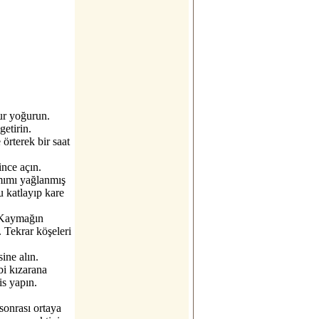
ur yoğurun.
etirin.
 örterek bir saat
ince açın.
amımı yağlanmış
u katlayıp kare
. Kaymağın
. Tekrar köşeleri
sine alın.
bi kızarana
is yapın.
sonrası ortaya