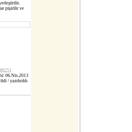
rleştirilir.
r pişirilir ve
c88251
i: 06.Nis.2013
ildi / yazdırıldı