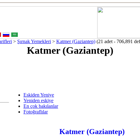
ifleri
>
Şırnak Yemekleri
>
Katmer (Gaziantep)
(21 adet - 706,891 def
Katmer (Gaziantep)
Eskiden Yeniye
Yeniden eskiye
En çok bakılanlar
Fotoğraflılar
Katmer (Gaziantep)