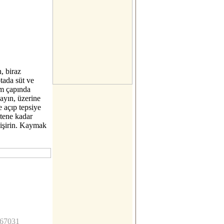
, biraz
ptada süt ve
im çapında
yayın, üzerine
e açıp tepsiye
itene kadar
pişirin. Kaymak
c67031