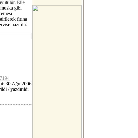
yütülür. Elle
e muska gibi
lzemesi
irilerek fırına
rvise hazırdır.
c7194
hi: 30.Ağu.2006
ildi / yazdırıldı