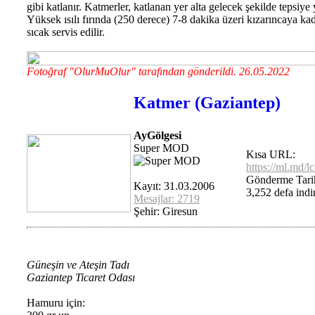
gibi katlanır. Katmerler, katlanan yer alta gelecek şekilde tepsiye ye
Yüksek ısılı fırında (250 derece) 7-8 dakika üzeri kızarıncaya kada
sıcak servis edilir.
Fotoğraf "OlurMuOlur" tarafından gönderildi. 26.05.2022
Katmer (Gaziantep)
AyGölgesi
Super MOD
Kısa URL:
https://ml.md/l
Gönderme Tarih
Kayıt: 31.03.2006
3,252 defa indir
Mesajlar: 2719
Şehir: Giresun
Güneşin ve Ateşin Tadı
Gaziantep Ticaret Odası
Hamuru için: