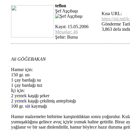
teflon
Şef Aşçıbaşı
Kısa URL:
https://ml.md/l
Gönderme Tari
Kayıt: 15.05.2006
3,863 defa indir
Mesajlar: 46
Şehir: Bursa
Ali GÖĞEBAKAN
Hamur için:
150 gr. un
1 çay bardağı su
1 çay bardağı tuz
İçi için:
2
yemek
kaşığı şeker
2
yemek
kaşığı çekilmiş antepfıstığı
100 gr.
süt
kaymağı
Hamur malzemeler birbirine karıştırıldıktan sonra yoğurulur. Ku
yumuşaklığına gelince avuç içiyle yumak haline getirilir. Biraz a
yağlanır ve bir saat dinlendirilir, hamur böylece hazır duruma getir