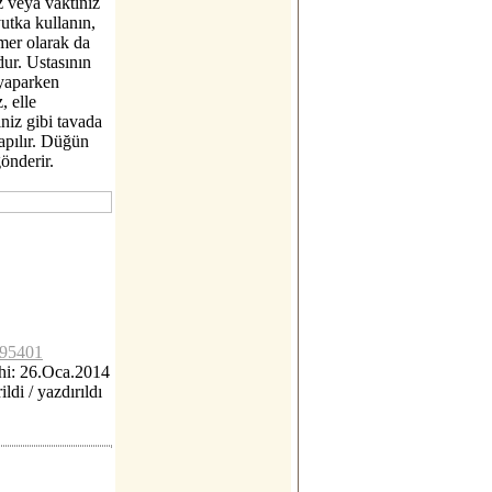
z veya vaktiniz
yutka kullanın,
tmer olarak da
ur. Ustasının
 yaparken
, elle
niz gibi tavada
yapılır. Düğün
gönderir.
c95401
hi: 26.Oca.2014
ildi / yazdırıldı