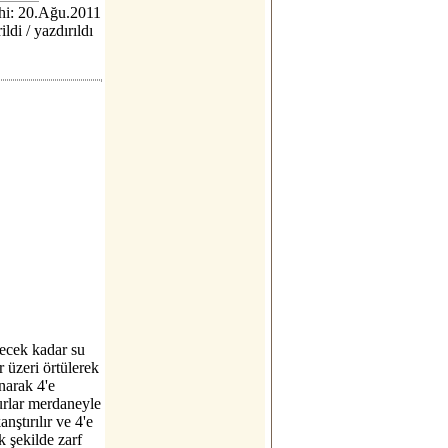
hi: 20.Ağu.2011
ildi / yazdırıldı
ecek kadar su
 üzeri örtülerek
anarak 4'e
urlar merdaneyle
nştırılır ve 4'e
k şekilde zarf