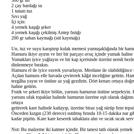
300 gr un
2 çay bardağı su
1 tutam tuz
Sıvı yağ
İçi için:
4 yemek kaşığı şeker
4 yemek kaşığı çekilmiş Antep fıstığı
200 gr sahan kaymağı (süt kaymağı)
Un, tuz ve suyu karıştırıp kulak memesi yumuşaklığında bir ham
Hamuru ikiye ayırın ve her bir parçayı avuç içinde yumak haline g
Yumakları iyice yağlayın ve bir kap içerisinde üzerini nemli bezle
dinlenmeye bırakın.
Hamuru el ile iyice ezerek yuvarlayın. Merdane ile olabildiğince 
Açılan hamuru elle havada çevirerek kâğıt inceliğine getirin. H
tezgâha yayın ve üstüne az yağ gezdirin. Dört kenarı ortaya doğr
haline getirin.
Fıstık ve şekeri ikiye bölün, yarısını hamurun üstüne serpeleyin
yarısını ufak topaklar halinde hamurun üzerine eşit olarak dağıtın
ortaya
getirerek kare halinde katlayıp, üzerine biraz yağ sürüp fırın tepsi
Önceden kızgın (230 derece) ısıtılmış fırında 10-15 dakika nar gi
kadar pişirin. Kare kare keserek tabaklara alın ve sıcak sıcak serv
Not: Bu malzeme iki katmer içindir. Bir tanesi tatlı olarak yemek 