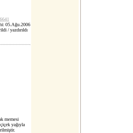
c6641
hi: 05.Ağu.2006
ildi / yazdırıldı
lak memesi
yçiçek yağıyla
ilmiştir.