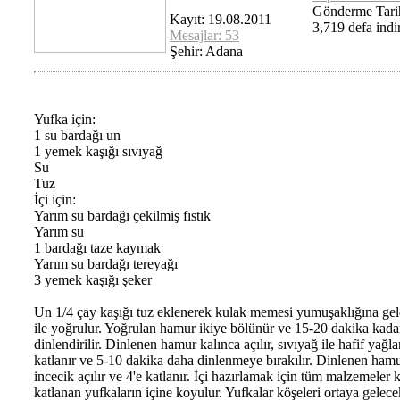
Gönderme Tari
Kayıt: 19.08.2011
3,719 defa indir
Mesajlar: 53
Şehir: Adana
Yufka için:
1 su bardağı un
1 yemek kaşığı sıvıyağ
Su
Tuz
İçi için:
Yarım su bardağı çekilmiş fıstık
Yarım su
1 bardağı taze kaymak
Yarım su bardağı tereyağı
3 yemek kaşığı şeker
Un 1/4 çay kaşığı tuz eklenerek kulak memesi yumuşaklığına gel
ile yoğrulur. Yoğrulan hamur ikiye bölünür ve 15-20 dakika kadar
dinlendirilir. Dinlenen hamur kalınca açılır, sıvıyağ ile hafif yağl
katlanır ve 5-10 dakika daha dinlenmeye bırakılır. Dinlenen ham
incecik açılır ve 4'e katlanır. İçi hazırlamak için tüm malzemeler ka
katlanan yufkaların içine koyulur. Yufkalar köşeleri ortaya gelece