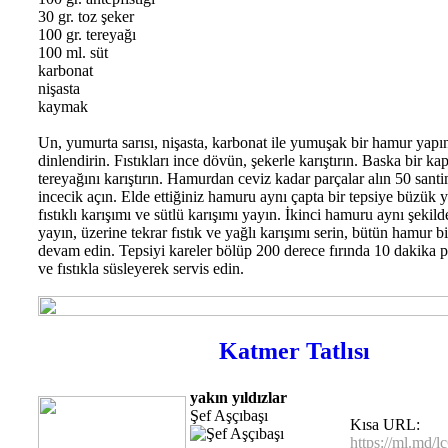
30 gr. toz şeker
100 gr. tereyağı
100 ml. süt
karbonat
nişasta
kaymak
Un, yumurta sarısı, nişasta, karbonat ile yumuşak bir hamur yapın
dinlendirin. Fıstıkları ince dövün, şekerle karıştırın. Baska bir ka
tereyağını karıştırın. Hamurdan ceviz kadar parçalar alın 50 sant
incecik açın. Elde ettiğiniz hamuru aynı çapta bir tepsiye büzük 
fıstıklı karışımı ve sütlü karışımı yayın. İkinci hamuru aynı şekild
yayın, üzerine tekrar fıstık ve yağlı karışımı serin, bütün hamur b
devam edin. Tepsiyi kareler bölüp 200 derece fırında 10 dakika 
ve fıstıkla süsleyerek servis edin.
Katmer Tatlısı
yakın yıldızlar
Şef Aşçıbaşı
Kısa URL:
https://ml.md/l