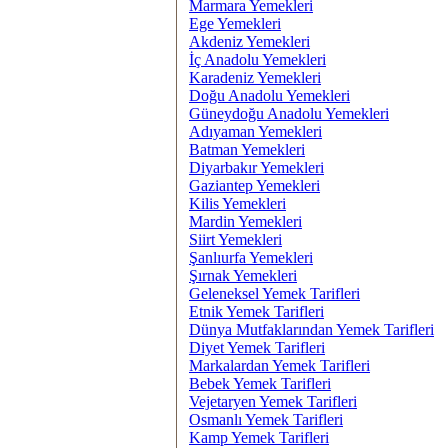
Marmara Yemekleri
Ege Yemekleri
Akdeniz Yemekleri
İç Anadolu Yemekleri
Karadeniz Yemekleri
Doğu Anadolu Yemekleri
Güneydoğu Anadolu Yemekleri
Adıyaman Yemekleri
Batman Yemekleri
Diyarbakır Yemekleri
Gaziantep Yemekleri
Kilis Yemekleri
Mardin Yemekleri
Siirt Yemekleri
Şanlıurfa Yemekleri
Şırnak Yemekleri
Geleneksel Yemek Tarifleri
Etnik Yemek Tarifleri
Dünya Mutfaklarından Yemek Tarifleri
Diyet Yemek Tarifleri
Markalardan Yemek Tarifleri
Bebek Yemek Tarifleri
Vejetaryen Yemek Tarifleri
Osmanlı Yemek Tarifleri
Kamp Yemek Tarifleri