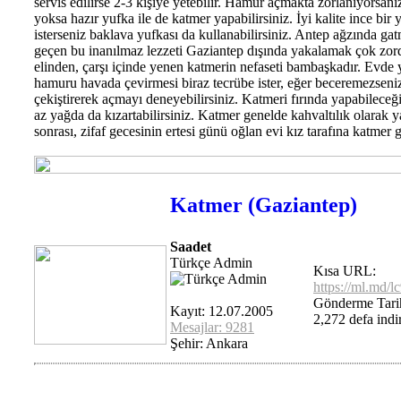
servis edilirse 2-3 kişiye yetebilir. Hamur açmakta zorlanıyorsanı
yoksa hazır yufka ile de katmer yapabilirsiniz. İyi kalite ince bir 
isterseniz baklava yufkası da kullanabilirsiniz. Antep ağzında ga
geçen bu inanılmaz lezzeti Gaziantep dışında yakalamak çok zord
elinden, çarşı içinde yenen katmerin nefaseti bambaşkadır. Evde
hamuru havada çevirmesi biraz tecrübe ister, eğer beceremezseniz
çekiştirerek açmayı deneyebilirsiniz. Katmeri fırında yapabileceği
az yağda da kızartabilirsiniz. Katmer genelde kahvaltılık olarak 
sonrası, zifaf gecesinin ertesi günü oğlan evi kız tarafına katmer 
Katmer (Gaziantep)
Saadet
Türkçe Admin
Kısa URL:
https://ml.md/l
Gönderme Tari
Kayıt: 12.07.2005
2,272 defa indir
Mesajlar: 9281
Şehir: Ankara