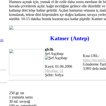
Hamuru açmak için, yumak el ile ezilir daha sonra merdane ile bü
havada çevirilerek açılır; kağıt inceliğine gelince elle düzeltilir v
katlanıp dört köşe haline getirilir. Açılan hamurun ortasına iç ma
konularak, tekrar dört köşesinden içe doğru katlanır, tavaya yerleşt
sürülür. 10-15 dakika fırında kızarıncaya kadar pişirilir. Katmer se
Katmer (Antep)
eri
gIcIk
Şef Aşçıbaşı
Kısa URL:
https://ml.md/l
Gönderme Tari
Kayıt: 01.06.2006
3,993 defa indir
Mesajlar: 31
Şehir: Sofya
250 gr. un
1 yumurta sarısı
30 ml. sıvıyağ
100 gr. antepfıstığı