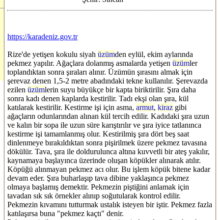
https://karadeniz.gov.tr
Rize'de yetişen kokulu siyah
üzüm
den eylül, ekim aylarında
pekmez yapılır. Ağaçlara dolanmış asmalarda yetişen
üzüm
ler
toplandıktan sonra şıraları alınır. Üzümün şırasını almak için
şerevaz denen 1,5-2 metre abadındaki tekne kullanılır. Şerevazda
ezilen
üzüm
lerin suyu büyükçe bir kapta biriktirilir. Şıra daha
sonra kadı denen kaplarda kestirilir. Tadı ekşi olan şıra, kül
katılarak kestirilir. Kestirme işi için asma,
armut
,
kiraz
gibi
ağaçların odunlarından alınan kül tercih edilir. Kadıdaki şıra uzun
ve kalın bir sopa ile uzun süre karıştırılır ve şıra iyice tatlanınca
kestirme işi tamamlanmış olur. Kestirilmiş şıra dört beş saat
dinlenmeye bırakıldıktan sonra pişirilmek üzere pekmez tavasına
dökülür. Tava, şıra ile doldurulunca altına kuvvetli bir ateş yakılır,
kaynamaya başlayınca üzerinde oluşan köpükler alınarak atılır.
Köpüğü alınmayan pekmez acı olur. Bu işlem köpük bitene kadar
devam eder. Şıra buharlaşıp tava dibine yaklaşınca pekmez
olmaya başlamış demektir. Pekmezin piştiğini anlamak için
tavadan sık sık örnekler alınıp soğutularak kontrol edilir.
Pekmezin kıvamını tutturmak ustalık isteyen bir iştir. Pekmez fazla
katılaşırsa buna "pekmez kaçtı" denir.