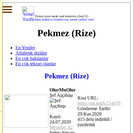
Yiyiniz içiniz ancak israf etmeyiniz (Araf 31)
Banu Atabay'in
lezzetler.com yemek tarifleri sitesi
Pekmez (Rize)
En Yeniler
Alfabetik dizilim
En çok bakılanlar
En çok tekrarı olanlar
Pekmez (Rize)
OlurMuOlur
Şef Aşçıbaşı
Kısa URL:
https://ml.md/lc154476
Gönderme Tarihi:
29.Kas.2020
Kayıt:
415 defa indirildi /
24.07.2020
yazdırıldı
Mesajlar: 62
Şehir: Sincan