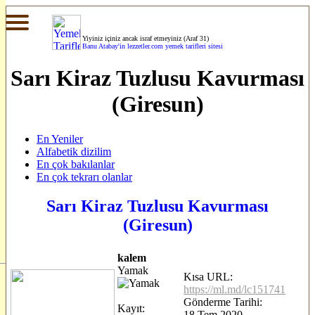
Yiyiniz içiniz ancak israf etmeyiniz (Araf 31)
Banu Atabay'in
lezzetler.com yemek tarifleri sitesi
Sarı Kiraz Tuzlusu Kavurması
(Giresun)
En Yeniler
Alfabetik dizilim
En çok bakılanlar
En çok tekrarı olanlar
Sarı Kiraz Tuzlusu Kavurması
(Giresun)
kalem
Yamak
Kısa URL:
https://ml.md/lc151741
Gönderme Tarihi:
Kayıt:
18.Tem.2020