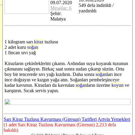
09.07.2020
549 defa indirildi /
Mesajlar: 6
yazdırıldı
Şehir:
Malatya
1 kilogram sarı
kiraz
tuzlusu
2 adet kuru
soğan
1 fincan sıvı yağ
Kirazların çekirdeklerini çıkarın. Ardından suya koyarak tuzunun
çıkmasını sağlayın. Birkaç saat sonra sudan çıkarıp süzün. Orta
boy bir tencerede sıvı yağı kızdırın. Daha sonra
soğan
ları ince
ince doğrayın ve kızgın yağa atın. Soğanları pembeleşinceye
kadar kavurun. Kirazları da kavrulan
soğan
ların üzerine
koyun
ve
karıştırın. Sıcak servis yapın.
Sarı Kiraz Tuzlusu Kavurması (Giresun) Tarifleri
Artvin Yemekleri
(1 adet Sarı Kiraz Tuzlusu Kavurması (Giresun) 2,213 defa
bakıldı)