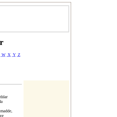
er
W
X
Y
Z
tlılar
da
 madde,
 ve