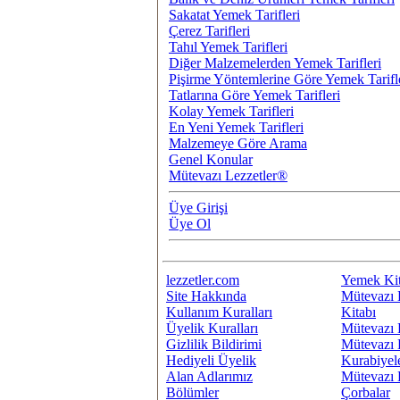
Sakatat Yemek Tarifleri
Çerez Tarifleri
Tahıl Yemek Tarifleri
Diğer Malzemelerden Yemek Tarifleri
Pişirme Yöntemlerine Göre Yemek Tarifl
Tatlarına Göre Yemek Tarifleri
Kolay Yemek Tarifleri
En Yeni Yemek Tarifleri
Malzemeye Göre Arama
Genel Konular
Mütevazı Lezzetler®
Üye Girişi
Üye Ol
lezzetler.com
Yemek Kit
Site Hakkında
Mütevazı 
Kullanım Kuralları
Kitabı
Üyelik Kuralları
Mütevazı 
Gizlilik Bildirimi
Mütevazı 
Hediyeli Üyelik
Kurabiyel
Alan Adlarımız
Mütevazı 
Bölümler
Çorbalar