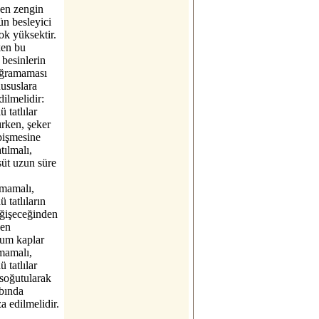
den zengin
ün besleyici
ok yüksektir.
rken bu
 besinlerin
ğramaması
hususlara
dilmelidir:
 tatlılar
ırken, şeker
 pişmesine
tılmalı,
süt uzun süre
lmamalı,
 tatlıların
eğişeceğinden
ken
um kaplar
mamalı,
 tatlılar
p soğutularak
bında
 edilmelidir.