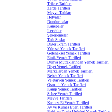
Trileçe Tarifleri
Zerde Tarifleri
Meyve Tatlıları
Helvalar
Dondurmalar
Kanepeler
İçecekler
Şekerlemeler
Tatlı Soslar
Diğer İkram Tarifleri
Yöresel Yemek Tarifleri
Geleneksel Yemek Tarifleri
Etnik Yemek Tarifleri
Dünya Mutfaklarından Yemek Tarifleri
Diyet Yemek Tarifleri
Markalardan Yemek Tarifleri
Bebek Yemek Tarifleri
Vejetaryen Yemek Tarifleri
Osmanlı Yemek Tarifleri
Kamp Yemek Tarifleri
Sebze Yemek Tarifleri
Meyve Tarifleri
Kırmızı Et Yemek Tarifleri
Av ve Kümes Etleri Tarifleri
Balık ve Deniz Ürünleri Yemek Tarifleri