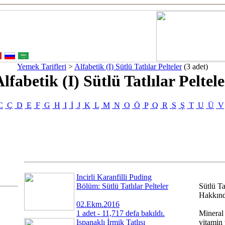
Yemek Tarifleri
>
Alfabetik (I) Sütlü Tatlılar Pelteler
(3 adet)
lfabetik (I) Sütlü Tatlılar Peltel
C
Ç
D
E
F
G
H
I
İ
J
K
L
M
N
O
Ö
P
Q
R
S
Ş
T
U
Ü
V
Incirli Karanfilli Puding
Bölüm: Sütlü Tatlılar Pelteler
Sütlü Ta
Hakkın
02.Ekm.2016
1 adet - 11,717 defa bakıldı.
Mineral
Ispanaklı İrmik Tatlısı
vitamin