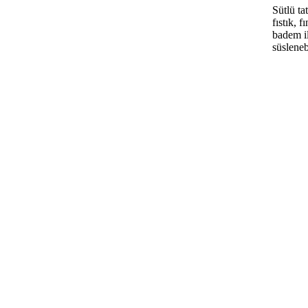
Sütlü tat
fıstık, f
badem i
süslenebi