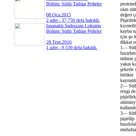
Bölüm: Sütlü Tatlılar Pelteler
protein
olan süt
08.Oca.2015
değeri ç
2 adet - 37,750 defa bakıldı.
Pişirili
Ispanaklı Sadrazam Lokumu
kıymetli
Bölüm: Sütlü Tatlılar Pelteler
kayba u
için şu 
28.Tem.2016
dikkat e
1 adet - 9,539 defa bakıldı.
1— Sütlü
hazırlan
tatlının
yakın ka
şekerle 
birlikte
kaynatı
2— Sütlü
rengi d
pişirilir
alüminy
kullanıl
3— Sütlü
pişirili
buzdola
muhafaza