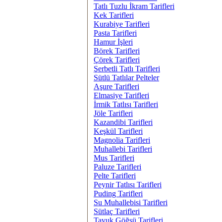
Tatlı Tuzlu İkram Tarifleri
Kek Tarifleri
Kurabiye Tarifleri
Pasta Tarifleri
Hamur İşleri
Börek Tarifleri
Çörek Tarifleri
Şerbetli Tatlı Tarifleri
Sütlü Tatlılar Pelteler
Aşure Tarifleri
Elmasiye Tarifleri
İrmik Tatlısı Tarifleri
Jöle Tarifleri
Kazandibi Tarifleri
Keşkül Tarifleri
Magnolia Tarifleri
Muhallebi Tarifleri
Mus Tarifleri
Paluze Tarifleri
Pelte Tarifleri
Peynir Tatlısı Tarifleri
Puding Tarifleri
Su Muhallebisi Tarifleri
Sütlaç Tarifleri
Tavuk Göğsü Tarifleri