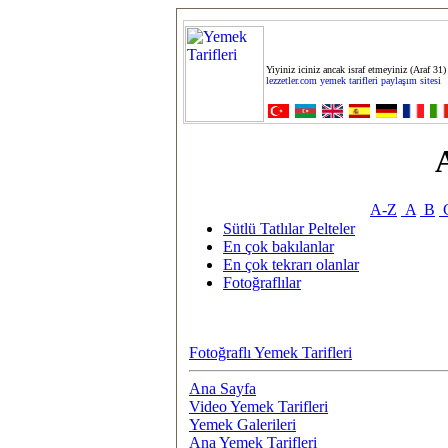
Yiyiniz iciniz ancak israf etmeyiniz (Araf 31)
lezzetler.com yemek tarifleri paylaşım sitesi
A
A-Z
A
B
Sütlü Tatlılar Pelteler
En çok bakılanlar
En çok tekrarı olanlar
Fotoğraflılar
Fotoğraflı Yemek Tarifleri
Ana Sayfa
Video Yemek Tarifleri
Yemek Galerileri
Ana Yemek Tarifleri