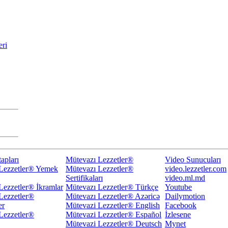
eri
apları
Mütevazı Lezzetler®
Video Sunucuları
Lezzetler® Yemek
Mütevazı Lezzetler®
video.lezzetler.com
Sertifikaları
video.ml.md
Lezzetler® İkramlar
Mütevazı Lezzetler® Türkçe
Youtube
Lezzetler®
Mütevazı Lezzetler® Azəricə
Dailymotion
er
Mütevazi Lezzetler® English
Facebook
Lezzetler®
Mütevazi Lezzetler® Español
İzlesene
Mütevazi Lezzetler® Deutsch
Mynet