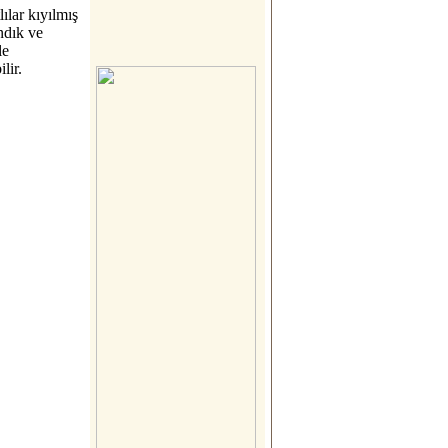
lılar kıyılmış
ındık ve
le
lir.