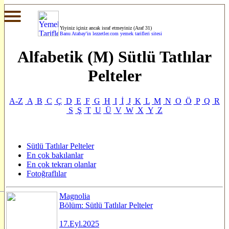
Yiyiniz içiniz ancak israf etmeyiniz (Araf 31)
Banu Atabay'in
lezzetler.com yemek tarifleri sitesi
Alfabetik (M) Sütlü Tatlılar
Pelteler
A-Z
A
B
C
Ç
D
E
F
G
H
I
İ
J
K
L
M
N
O
Ö
P
Q
R
S
Ş
T
U
Ü
V
W
X
Y
Z
Sütlü Tatlılar Pelteler
En çok bakılanlar
En çok tekrarı olanlar
Fotoğraflılar
Magnolia
Bölüm: Sütlü Tatlılar Pelteler
17.Eyl.2025