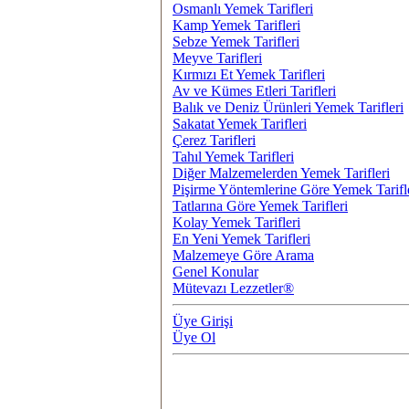
Osmanlı Yemek Tarifleri
Kamp Yemek Tarifleri
Sebze Yemek Tarifleri
Meyve Tarifleri
Kırmızı Et Yemek Tarifleri
Av ve Kümes Etleri Tarifleri
Balık ve Deniz Ürünleri Yemek Tarifleri
Sakatat Yemek Tarifleri
Çerez Tarifleri
Tahıl Yemek Tarifleri
Diğer Malzemelerden Yemek Tarifleri
Pişirme Yöntemlerine Göre Yemek Tarifl
Tatlarına Göre Yemek Tarifleri
Kolay Yemek Tarifleri
En Yeni Yemek Tarifleri
Malzemeye Göre Arama
Genel Konular
Mütevazı Lezzetler®
Üye Girişi
Üye Ol