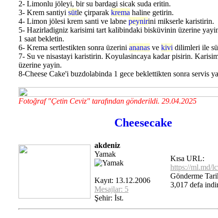
2- Limonlu jöleyi, bir su bardagi sicak suda eritin.
3- Krem santiyi
süt
le çirparak
krema
haline getirin.
4- Limon jölesi krem santi ve labne
peynir
ini mikserle karistirin.
5- Hazirladigniz karisimi tart kalibindaki bisküvinin üzerine yay
1 saat bekletin.
6- Krema sertlestikten sonra üzerini
ananas
ve
kivi
dilimleri ile s
7- Su ve nisastayi karistirin. Koyulasincaya kadar pisirin. Karisi
üzerine yayin.
8-Cheese Cake'i buzdolabinda 1 gece beklettikten sonra servis ya
Fotoğraf "Çetin Ceviz" tarafından gönderildi. 29.04.2025
Cheesecake
akdeniz
Yamak
Kısa URL:
https://ml.md/l
Gönderme Tarih
Kayıt: 13.12.2006
3,017 defa indir
Mesajlar: 5
Şehir: İst.