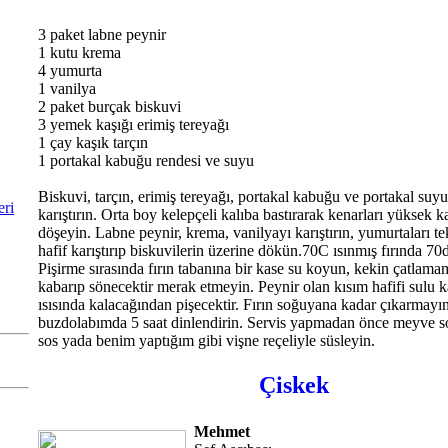
3 paket labne peynir
1 kutu krema
4 yumurta
1 vanilya
2 paket burçak biskuvi
3 yemek kaşığı erimiş tereyağı
1 çay kaşık tarçın
1 portakal kabuğu rendesi ve suyu
Biskuvi, tarçın, erimiş tereyağı, portakal kabuğu ve portakal suy
eri
karıştırın. Orta boy kelepçeli kalıba bastırarak kenarları yüksek k
döşeyin. Labne peynir, krema, vanilyayı karıştırın, yumurtaları te
hafif karıştırıp biskuvilerin üzerine dökün.70C ısınmış fırında 70d
Pişirme sırasında fırın tabanına bir kase su koyun, kekin çatlama
kabarıp sönecektir merak etmeyin. Peynir olan kısım hafifi sulu kal
ısısında kalacağından pişecektir. Fırın soğuyana kadar çıkarmayı
buzdolabımda 5 saat dinlendirin. Servis yapmadan önce meyve so
sos yada benim yaptığım gibi vişne reçeliyle süsleyin.
Çiskek
Mehmet