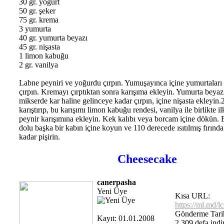
30 gr. yoğurt
50 gr. şeker
75 gr. krema
3 yumurta
40 gr. yumurta beyazı
45 gr. nişasta
1 limon kabuğu
2 gr. vanilya
Labne peyniri ve yoğurdu çırpın. Yumuşayınca içine yumurtaları 
çırpın. Kremayı çırptıktan sonra karışıma ekleyin. Yumurta beyazı
mikserde kar haline gelinceye kadar çırpın, içine nişasta ekleyin.
karıştırıp, bu karışımı limon kabuğu rendesi, vanilya ile birlikte il
peynir karışımına ekleyin. Kek kalıbı veya borcam içine dökün. B
dolu başka bir kabın içine koyun ve 110 derecede ısıtılmış fırında
kadar pişirin.
Cheesecake
canerpasha
Yeni Üye
Kısa URL:
https://ml.md/l
Gönderme Tarih
Kayıt: 01.01.2008
2,309 defa indir