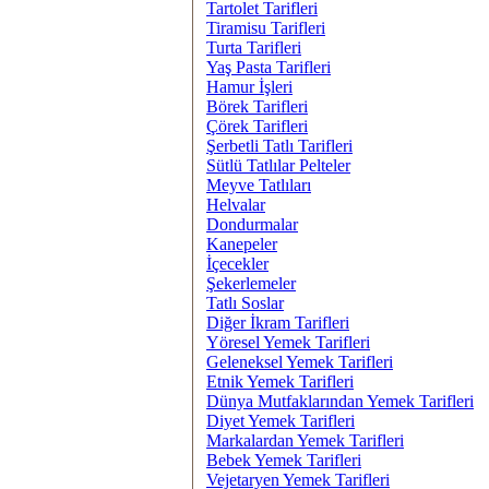
Tartolet Tarifleri
Tiramisu Tarifleri
Turta Tarifleri
Yaş Pasta Tarifleri
Hamur İşleri
Börek Tarifleri
Çörek Tarifleri
Şerbetli Tatlı Tarifleri
Sütlü Tatlılar Pelteler
Meyve Tatlıları
Helvalar
Dondurmalar
Kanepeler
İçecekler
Şekerlemeler
Tatlı Soslar
Diğer İkram Tarifleri
Yöresel Yemek Tarifleri
Geleneksel Yemek Tarifleri
Etnik Yemek Tarifleri
Dünya Mutfaklarından Yemek Tarifleri
Diyet Yemek Tarifleri
Markalardan Yemek Tarifleri
Bebek Yemek Tarifleri
Vejetaryen Yemek Tarifleri