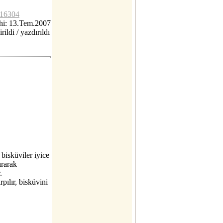
c16304
hi: 13.Tem.2007
rildi / yazdırıldı
 bisküviler iyice
ırarak
.
pılır, bisküvini