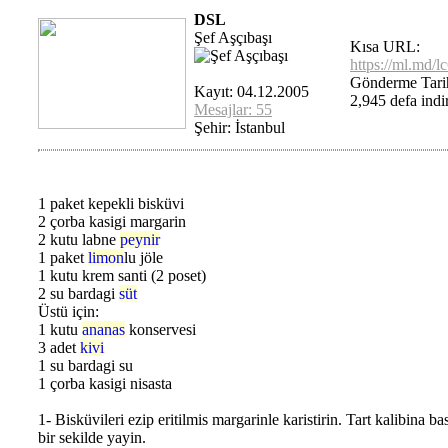
DSL
Şef Aşçıbaşı
Kısa URL:
https://ml.md/l
Gönderme Tari
Kayıt: 04.12.2005
2,945 defa indir
Mesajlar: 55
Şehir: İstanbul
1 paket kepekli bisküvi
2 çorba kasigi margarin
2 kutu labne
peynir
1 paket
limon
lu jöle
1 kutu krem santi (2 poset)
2 su bardagi
süt
Üstü için:
1 kutu
ananas
konservesi
3 adet
kivi
1 su bardagi su
1 çorba kasigi nisasta
1- Bisküvileri ezip eritilmis margarinle karistirin. Tart kalibina ba
bir sekilde yayin.