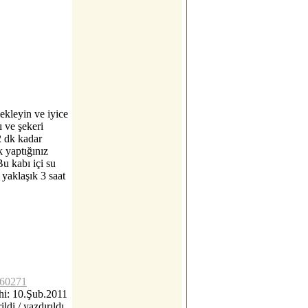
ekleyin ve iyice
 ve şekeri
2 dk kadar
k yaptığınız
u kabı içi su
 yaklaşık 3 saat
c60271
i: 10.Şub.2011
ildi / yazdırıldı