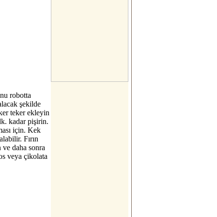
unu robotta
alacak şekilde
ker teker ekleyin
k. kadar pişirin.
ması için. Kek
abilir. Fırın
n ve daha sonra
s veya çikolata