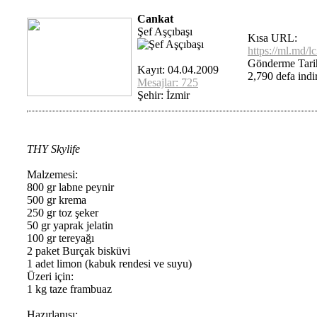
Cankat
Şef Aşçıbaşı
Kısa URL:
https://ml.md/l
Gönderme Tarih
Kayıt: 04.04.2009
2,790 defa indir
Mesajlar: 725
Şehir: İzmir
THY Skylife
Malzemesi:
800 gr labne peynir
500 gr krema
250 gr toz şeker
50 gr yaprak jelatin
100 gr tereyağı
2 paket Burçak bisküvi
1 adet limon (kabuk rendesi ve suyu)
Üzeri için:
1 kg taze frambuaz
Hazırlanışı: