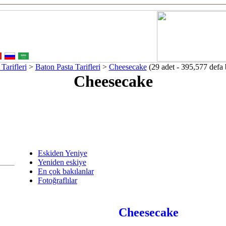
Tarifleri
>
Baton Pasta Tarifleri
>
Cheesecake
(29 adet - 395,577 defa 
Cheesecake
Eskiden Yeniye
Yeniden eskiye
En çok bakılanlar
Fotoğraflılar
Cheesecake