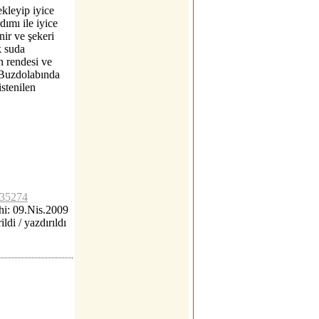
ekleyip iyice
dımı ile iyice
nir ve şekeri
k suda
 rendesi ve
. Buzdolabında
istenilen
c35274
i: 09.Nis.2009
ildi / yazdırıldı