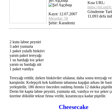
Şef Aşçıbaşı
Kısa URL:
https://ml.md/l
Gönderme Tari
Kayıt: 12.07.2007
11,093 defa indi
Mesajlar: 58
Şehir: Karadeniz
2 kutu labne peyniri
3 adet yumurta
1 paket yulaflı bisküvi
yarım paket tereyağı
1 su bardağı toz şeker
yarım su bardağı süt
1 paket vanilya
Tereyağı eritilir, ılırken bisküviler ufalanır, daha sonra tereyağı ve
karıştırılır. Kelepçeli kek kalıbının tabanına kaşığın arkası ile bast
yerleştirilir, 180 derece önceden ısıtılmış fırında 12 dakika pişirilir
Derin bir kapta labne peyniri, yumurta süt, vanilya ve toz şeker çır
üzerine dökülür tekrar fırına verilir, kızarıncaya kadar pişirilir.
Cheesecake