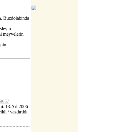
in. Buzdolabinda
üsleyin.
mi meyvelerin
pin.
c9657
i: 13.Arl.2006
ildi / yazdırıldı