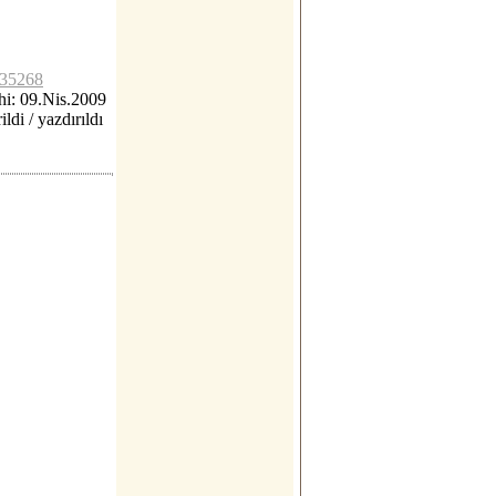
c35268
i: 09.Nis.2009
ildi / yazdırıldı