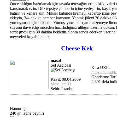
Önce altlığını hazırlamak için tavada tereyağını eritip bisküvileri 
karıştırarak ezin. Düz tepsiye çemberin içine yerleştirin, kaşık yar
batırın ve kenara alın. Mikser kabında kremayı kabartıp içine pey
ekleyin, 3-4 dakika beraber karıştırın. Yaprak jöleyi 20 dakika ılı
yumuşaması için bekletin. Yumuşayınca karışan malzemeye limon
suyunu ilave edip önceden hazırladığınız altlığın üzerine dökün
sertleşmesi için 30 dakika bekletin. Sonra servis ederken üzerine 
meyveleri koyabilirsiniz.
Cheese Kek
masal
Şef Aşçıbaşı
Kısa URL:
https://ml.md/l
Gönderme Tarih
Kayıt: 09.04.2009
2,691 defa indir
Mesajlar: 33
Şehir: İstanbul
Hamur için:
240 gr. labne peyniri