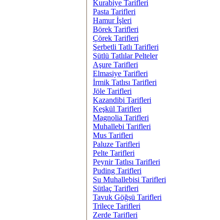
Kurabiye Tarifleri
Pasta Tarifleri
Hamur İşleri
Börek Tarifleri
Çörek Tarifleri
Şerbetli Tatlı Tarifleri
Sütlü Tatlılar Pelteler
Aşure Tarifleri
Elmasiye Tarifleri
İrmik Tatlısı Tarifleri
Jöle Tarifleri
Kazandibi Tarifleri
Keşkül Tarifleri
Magnolia Tarifleri
Muhallebi Tarifleri
Mus Tarifleri
Paluze Tarifleri
Pelte Tarifleri
Peynir Tatlısı Tarifleri
Puding Tarifleri
Su Muhallebisi Tarifleri
Sütlaç Tarifleri
Tavuk Göğsü Tarifleri
Trileçe Tarifleri
Zerde Tarifleri