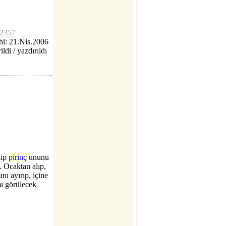
c2357
i: 21.Nis.2006
ildi / yazdırıldı
dip
pirinç
ununu
. Ocaktan alıp,
nı ayırıp, içine
mı görülecek