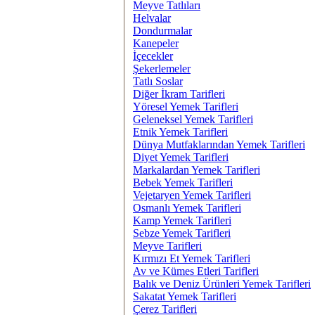
Meyve Tatlıları
Helvalar
Dondurmalar
Kanepeler
İçecekler
Şekerlemeler
Tatlı Soslar
Diğer İkram Tarifleri
Yöresel Yemek Tarifleri
Geleneksel Yemek Tarifleri
Etnik Yemek Tarifleri
Dünya Mutfaklarından Yemek Tarifleri
Diyet Yemek Tarifleri
Markalardan Yemek Tarifleri
Bebek Yemek Tarifleri
Vejetaryen Yemek Tarifleri
Osmanlı Yemek Tarifleri
Kamp Yemek Tarifleri
Sebze Yemek Tarifleri
Meyve Tarifleri
Kırmızı Et Yemek Tarifleri
Av ve Kümes Etleri Tarifleri
Balık ve Deniz Ürünleri Yemek Tarifleri
Sakatat Yemek Tarifleri
Çerez Tarifleri