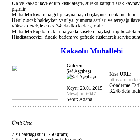
Un ve kakao ilave edilip kısık ateşte, sürekli karıştırılarak kayna
pişirilir.
Muhallebi kıvamına gelip kaynamaya başlayınca ocaktan alınır.
Henüz sıcak haldeyken vanilya, yumurta sarıları ve tereyağı ilave 
yüksek devriyle en az 7-8 dakika kadar çırpılır.
Muhallebi kup bardaklarına ya da kaselere paylaştırılıp buzdolabın
Hindistancevizi, fındık, badem ve gofretle süslenerek servise sun
Kakaolu Muhallebi
Göksen
Şef Aşçıbaşı
Kısa URL:
https://ml.md/
Gönderme Tari
Kayıt: 23.01.2015
3,248 defa indir
Mesajlar: 6647
Şehir: Adana
Ümit Usta
7 su bardağı süt (1750 gram)
1,5 su bardağı toz şeker (330 gram)