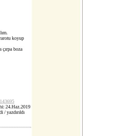
alım.
ararotu koyup
pa çırpa boza
lc143695
hi: 24.Haz.2019
di / yazdırıldı