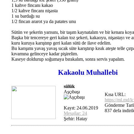
1 kahve fincanı kakao
1/2 kahve fincanı nişasta
1 su bardağı su
1/2 fincan ararot ya da patates unu
Sütün ve şekerin yarısını, bir taşım kaynatalım ve bir kenara koy
Başka bir tencereye geri kalan toz şekeri, kakaoyu, nişastayı ve 
kuru kuruya karıştınp geri kalan sütü de ilave edelim.
Bu karışımı yavaş yavaş sıcak süte karıştırıp kısık ateşte telle çır
kıvamına gelinceye kadar pişirelim.
Kaseye doldurup soğumaya bırakalım, sonra servis yapalım.
Kakaolu Muhallebi
sülük
Aşçıbaşı
Kısa URL:
https://ml.md/
Gönderme Tari
Kayıt: 24.06.2019
837 defa indiril
Mesajlar: 24
Şehir: Hatay