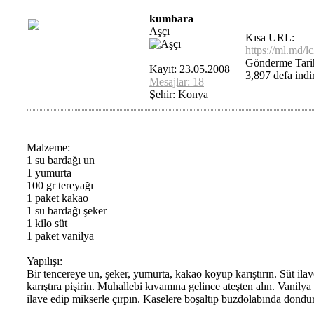
kumbara
Aşçı
Kısa URL:
https://ml.md/l
Gönderme Tari
Kayıt: 23.05.2008
3,897 defa indir
Mesajlar: 18
Şehir: Konya
Malzeme:
1 su bardağı un
1 yumurta
100 gr tereyağı
1 paket kakao
1 su bardağı şeker
1 kilo süt
1 paket vanilya
Yapılışı:
Bir tencereye un, şeker, yumurta, kakao koyup karıştırın. Süt ilave
karıştıra pişirin. Muhallebi kıvamına gelince ateşten alın. Vanilya
ilave edip mikserle çırpın. Kaselere boşaltıp buzdolabında dondu