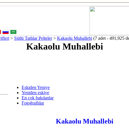
fleri
>
Sütlü Tatlılar Pelteler
>
Kakaolu Muhallebi
(7 adet - 491,925 de
Kakaolu Muhallebi
Eskiden Yeniye
Yeniden eskiye
En çok bakılanlar
Fotoğraflılar
Kakaolu Muhallebi