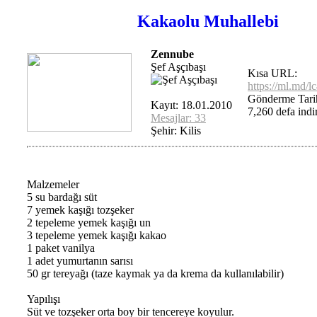
Kakaolu Muhallebi
Zennube
Şef Aşçıbaşı
Kısa URL:
https://ml.md/l
Gönderme Tari
Kayıt: 18.01.2010
7,260 defa indir
Mesajlar: 33
Şehir: Kilis
Malzemeler
5 su bardağı süt
7 yemek kaşığı tozşeker
2 tepeleme yemek kaşığı un
3 tepeleme yemek kaşığı kakao
1 paket vanilya
1 adet yumurtanın sarısı
50 gr tereyağı (taze kaymak ya da krema da kullanılabilir)
Yapılışı
Süt ve tozşeker orta boy bir tencereye koyulur.