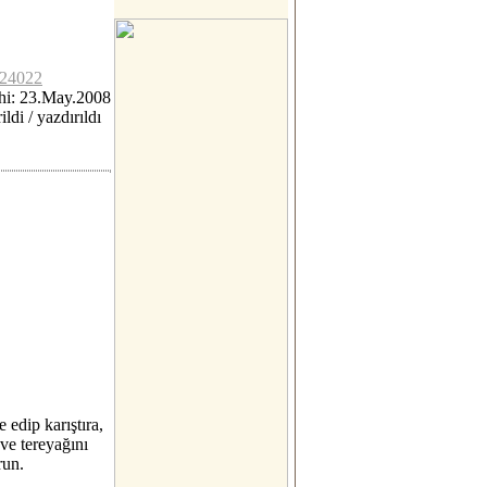
c24022
hi: 23.May.2008
ildi / yazdırıldı
 edip karıştıra,
 ve tereyağını
run.