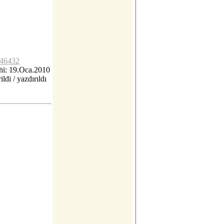
c46432
hi: 19.Oca.2010
ildi / yazdırıldı