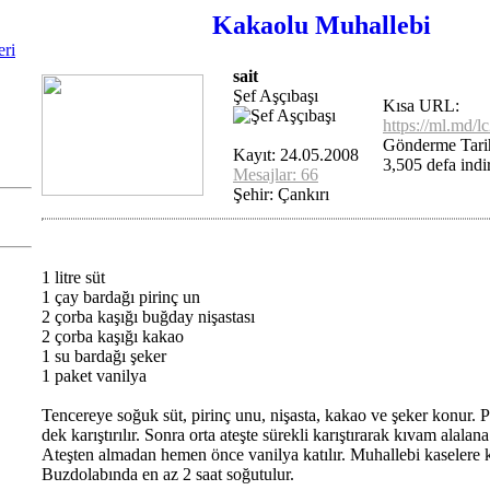
Kakaolu Muhallebi
eri
sait
Şef Aşçıbaşı
Kısa URL:
https://ml.md/l
Gönderme Tari
Kayıt: 24.05.2008
3,505 defa indir
Mesajlar: 66
Şehir: Çankırı
1 litre süt
1 çay bardağı pirinç un
2 çorba kaşığı buğday nişastası
2 çorba kaşığı kakao
1 su bardağı şeker
1 paket vanilya
Tencereye soğuk süt, pirinç unu, nişasta, kakao ve şeker konur.
dek karıştırılır. Sonra orta ateşte sürekli karıştırarak kıvam alalana 
Ateşten almadan hemen önce vanilya katılır. Muhallebi kaselere 
Buzdolabında en az 2 saat soğutulur.