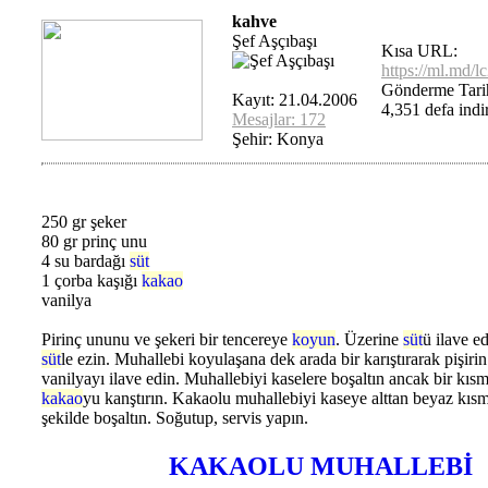
kahve
Şef Aşçıbaşı
Kısa URL:
https://ml.md/l
Gönderme Tarih
Kayıt: 21.04.2006
4,351 defa indir
Mesajlar: 172
Şehir: Konya
250 gr şeker
80 gr prinç unu
4 su bardağı
süt
1 çorba kaşığı
kakao
vanilya
Pirinç ununu ve şekeri bir tencereye
koyun
. Üzerine
süt
ü ilave e
süt
le ezin. Muhallebi koyulaşana dek arada bir karıştırarak pişirin
vanilyayı ilave edin. Muhallebiyi kaselere boşaltın ancak bir kısmı
kakao
yu kanştırın. Kakaolu muhallebiyi kaseye alttan beyaz kıs
şekilde boşaltın. Soğutup, servis yapın.
KAKAOLU MUHALLEBİ