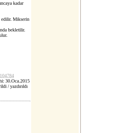
yıncaya kadar
edilir. Mikserin
da bekletilir.
ulur.
lc104784
hi: 30.Oca.2015
ildi / yazdırıldı