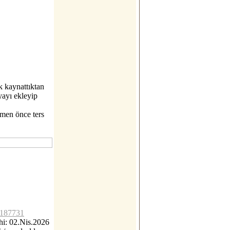
ak kaynattıktan
yayı ekleyip
emen önce ters
lc187731
i: 02.Nis.2026