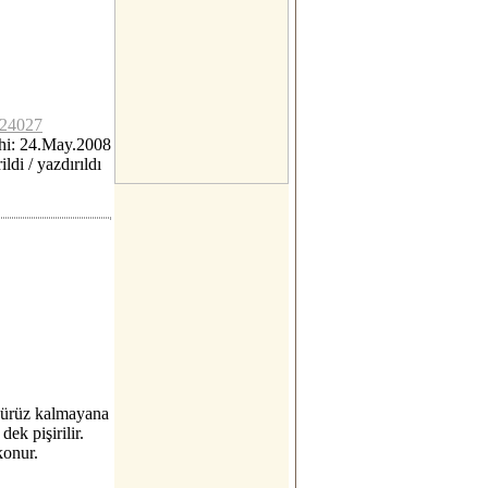
c24027
hi: 24.May.2008
ildi / yazdırıldı
 Pürüz kalmayana
dek pişirilir.
konur.