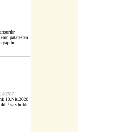
ştırılır.
enir, patatesten
s yapılır.
lc149787
i: 10.Nis.2020
ildi / yazdırıldı