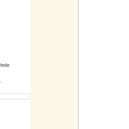
rılır.
.