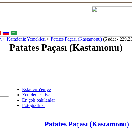
i
>
Karadeniz Yemekleri
>
Patates Paçası (Kastamonu)
(6 adet - 229,23
Patates Paçası (Kastamonu)
Eskiden Yeniye
Yeniden eskiye
En çok bakılanlar
Fotoğraflılar
Patates Paçası (Kastamonu)