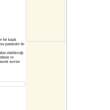
e bir kaşık
ra patatesler ile
akta olabileceği
altının ve
nerek servise