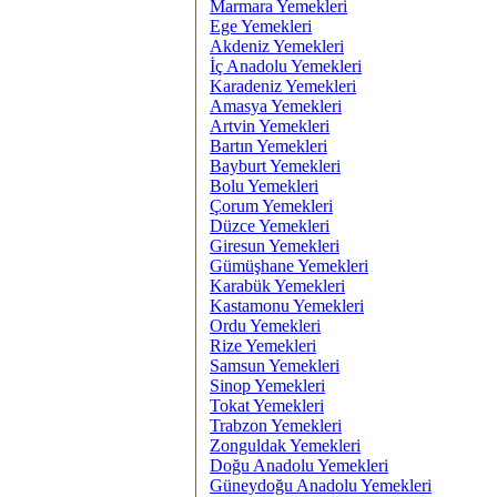
Marmara Yemekleri
Ege Yemekleri
Akdeniz Yemekleri
İç Anadolu Yemekleri
Karadeniz Yemekleri
Amasya Yemekleri
Artvin Yemekleri
Bartın Yemekleri
Bayburt Yemekleri
Bolu Yemekleri
Çorum Yemekleri
Düzce Yemekleri
Giresun Yemekleri
Gümüşhane Yemekleri
Karabük Yemekleri
Kastamonu Yemekleri
Ordu Yemekleri
Rize Yemekleri
Samsun Yemekleri
Sinop Yemekleri
Tokat Yemekleri
Trabzon Yemekleri
Zonguldak Yemekleri
Doğu Anadolu Yemekleri
Güneydoğu Anadolu Yemekleri