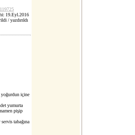
lc119725
i: 19.Eyl.2016
ildi / yazdırıldı
r yoğurdun içine
 adet yumurta
tamamen pişip
r servis tabağına