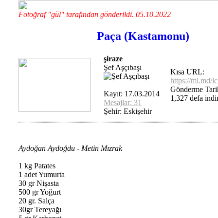
Fotoğraf "gül" tarafından gönderildi. 05.10.2022
Paça (Kastamonu)
şiraze
Şef Aşçıbaşı
Kısa URL:
https://ml.md/
Gönderme Tarih
Kayıt: 17.03.2014
1,327 defa indir
Mesajlar: 31
Şehir: Eskişehir
Aydoğan Aydoğdu - Metin Mızrak
1 kg Patates
1 adet Yumurta
30 gr Nişasta
500 gr Yoğurt
20 gr. Salça
30gr Tereyağı