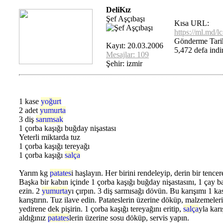
DeliKız
Şef Aşçıbaşı
Kısa URL:
https://ml.md/l
Gönderme Tari
Kayıt: 20.03.2006
5,472 defa indir
Mesajlar: 109
Şehir: izmir
1 kase
yoğurt
2 adet
yumurta
3 diş
sarımsak
1 çorba kaşığı buğday nişastası
Yeterli miktarda tuz
1 çorba kaşığı tereyağı
1 çorba kaşığı
salça
Yarım kg
patates
i haşlayın. Her birini rendeleyip, derin bir tence
Başka bir kabın içinde 1 çorba kaşığı buğday nişastasını, 1 çay ba
ezin. 2
yumurta
yı çırpın. 3 diş sarmısağı dövün. Bu karışımı 1 k
karıştırın. Tuz ilave edin. Patateslerin üzerine döküp, malzemeleri
yedirene dek pişirin. 1 çorba kaşığı tereyağını eritip,
salça
yla karı
aldığınız
patates
lerin üzerine sosu döküp, servis yapın.