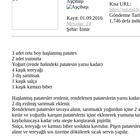
Aşçıbaşı
Kısa URL:
https://ml.md/
Gönderme Tarih
Kayıt: 01.09.2016
1,746 defa indir
Mesajlar: 24
Şehir: İzmir
3 adet orta boy haşlanmış patates
2 adet yumurta
Yoğurt (rende halindeki patatesin yarısı kadar)
4 kaşık tereyağı
3 diş sarımsak
1 kaşık salça
1 kaşık kırmızı biber
Haşlanmış patatesler renlenir, rendelenen patateslerin yarısı kada
2 diş ezilmiş sarımsak eklenir.
Rendelenen patatesler tavaya alınır, sarımsaklı yoğurdun içine 2
kırılır ve yoğurtlu karışım patateslerin içine eklenerek yumurta 
kayboluncaya kadar orta ateşte karıştırarak pişirilir.
Salça, tereyağı ve kırmızı biber soslukta kavrulur. Pişen patatesle
alınır ve tereyağlı sos üzerine dökülerek sıcak servis yapılır.