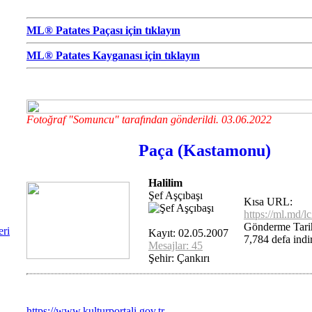
ML® Patates Paçası için tıklayın
ML® Patates Kayganası için tıklayın
Fotoğraf "Somuncu" tarafından gönderildi. 03.06.2022
Paça (Kastamonu)
Halilim
Şef Aşçıbaşı
Kısa URL:
https://ml.md/l
Gönderme Tari
eri
Kayıt: 02.05.2007
7,784 defa indir
Mesajlar: 45
Şehir: Çankırı
https://www.kulturportali.gov.tr