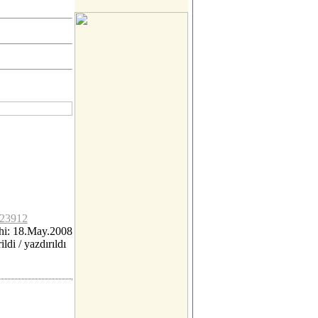
c23912
hi: 18.May.2008
ildi / yazdırıldı