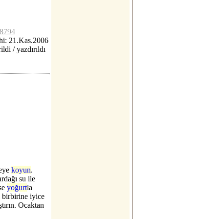
c8794
hi: 21.Kas.2006
ildi / yazdırıldı
reye
koyun
.
rdağı su ile
ase
yoğurt
la
 birbirine iyice
ştırın. Ocaktan