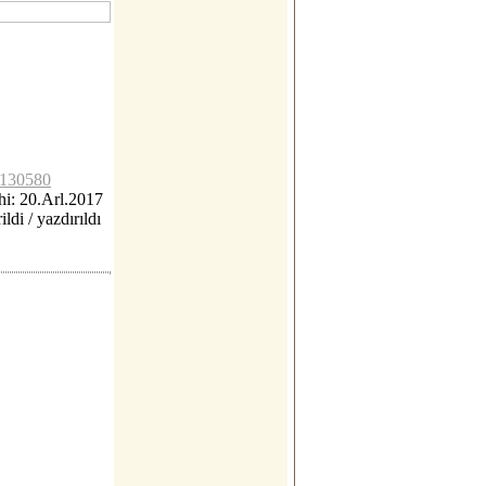
lc130580
i: 20.Arl.2017
ildi / yazdırıldı