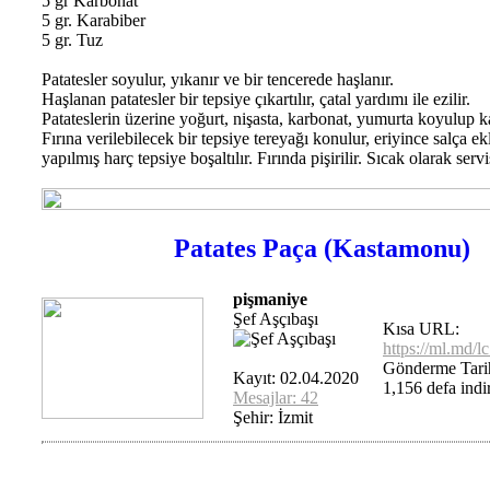
5 gr Karbonat
5 gr. Karabiber
5 gr. Tuz
Patatesler soyulur, yıkanır ve bir tencerede haşlanır.
Haşlanan patatesler bir tepsiye çıkartılır, çatal yardımı ile ezilir.
Patateslerin üzerine yoğurt, nişasta, karbonat, yumurta koyulup karı
Fırına verilebilecek bir tepsiye tereyağı konulur, eriyince salça ekl
yapılmış harç tepsiye boşaltılır. Fırında pişirilir. Sıcak olarak servi
Patates Paça (Kastamonu)
pişmaniye
Şef Aşçıbaşı
Kısa URL:
https://ml.md/
Gönderme Tarih
Kayıt: 02.04.2020
1,156 defa indir
Mesajlar: 42
Şehir: İzmit