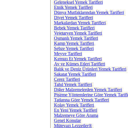
Geleneksel Yemek Tarifleri
Etnik Yemek Tarifleri
Dünya Mutfaklarından Yemek Tarifleri
Diyet Yemek Tarifleri
Markalardan Yemek Tarifleri
Bebek Yemek Tarifleri
Vejetaryen Yemek Tarifleri
Osmanlı Yemek Tarifleri
Kamp Yemek Tarifleri
Sebze Yemek Tarifleri
Meyve Tarifleri
Kırmızı Et Yemek Tarifleri
Av ve Kümes Etleri Tarifleri
Balık ve Deniz Ürünleri Yemek Tarifleri
Sakatat Yemek Tarifleri
Çerez Tarifleri
Tahıl Yemek Tarifleri
Diğer Malzemelerden Yemek Tarifleri
Pişirme Yöntemlerine Göre Yemek Tarifl
Tatlarına Göre Yemek Tarifleri
Kolay Yemek Tarifleri
En Yeni Yemek Tarifleri
Malzemeye Göre Arama
Genel Konular
Mütevazı Lezzetler®