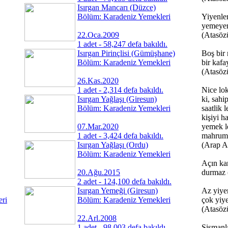
Isırgan Mancarı (Düzce)
Bölüm: Karadeniz Yemekleri
Yiyenler
yemeyen
22.Oca.2009
(Atasöz
1 adet - 58,247 defa bakıldı.
Isırgan Pirinçlisi (Gümüşhane)
Boş bir 
Bölüm: Karadeniz Yemekleri
bir kafay
(Atasöz
26.Kas.2020
1 adet - 2,314 defa bakıldı.
Nice lok
Isırgan Yağlaşı (Giresun)
ki, sahip
Bölüm: Karadeniz Yemekleri
saatlik l
kişiyi h
07.Mar.2020
yemek l
1 adet - 3,424 defa bakıldı.
mahrum 
Isırgan Yağlaşı (Ordu)
(Arap A
Bölüm: Karadeniz Yemekleri
Açın ka
20.Ağu.2015
durmaz 
2 adet - 124,100 defa bakıldı.
Isırgan Yemeği (Giresun)
Az yiye
eri
Bölüm: Karadeniz Yemekleri
çok yiy
(Atasöz
22.Arl.2008
1 adet - 98,003 defa bakıldı.
Şişmanlı