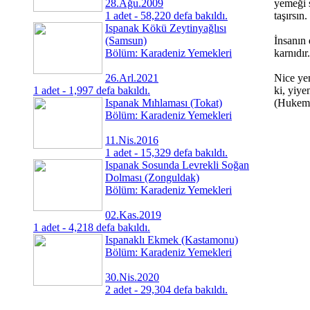
28.Ağu.2009
yemeği s
1 adet - 58,220 defa bakıldı.
taşırsın
Ispanak Kökü Zeytinyağlısı
(Samsun)
İnsanın
Bölüm: Karadeniz Yemekleri
karnıdır
26.Arl.2021
Nice ye
1 adet - 1,997 defa bakıldı.
ki, yiye
Ispanak Mıhlaması (Tokat)
(Hukem
Bölüm: Karadeniz Yemekleri
11.Nis.2016
1 adet - 15,329 defa bakıldı.
Ispanak Sosunda Levrekli Soğan
Dolması (Zonguldak)
Bölüm: Karadeniz Yemekleri
02.Kas.2019
1 adet - 4,218 defa bakıldı.
Ispanaklı Ekmek (Kastamonu)
Bölüm: Karadeniz Yemekleri
30.Nis.2020
2 adet - 29,304 defa bakıldı.