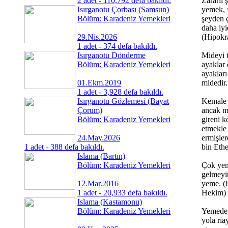
2 adet - 110,792 defa bakıldı.
Zararlı 
Isırganotu Çorbası (Samsun)
yemek, 
Bölüm: Karadeniz Yemekleri
şeyden 
daha iyi
29.Nis.2026
(Hipokr
1 adet - 374 defa bakıldı.
Isırganotu Dönderme
Mideyi 
Bölüm: Karadeniz Yemekleri
ayaklar 
ayakları
01.Ekm.2019
midedir.
1 adet - 3,928 defa bakıldı.
Isırganotu Gözlemesi (Bayat
Kemale 
Çorum)
ancak m
Bölüm: Karadeniz Yemekleri
gireni k
etmekle
24.May.2026
ermişler
1 adet - 388 defa bakıldı.
bin Eth
Islama (Bartın)
Bölüm: Karadeniz Yemekleri
Çok yem
gelmeyi
12.Mar.2016
yeme. 
1 adet - 20,933 defa bakıldı.
Hekim)
Islama (Kastamonu)
Bölüm: Karadeniz Yemekleri
Yemede,
yola ria