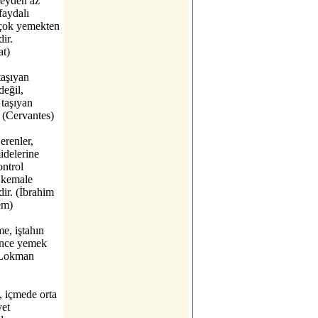
şeyden az
faydalı
çok yemekten
dir.
at)
taşıyan
değil,
 taşıyan
 (Cervantes)
erenler,
idelerine
ontrol
 kemale
dir. (İbrahim
em)
e, iştahın
nce yemek
(Lokman
 içmede orta
yet