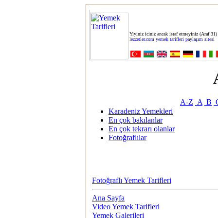
Yiyiniz iciniz ancak israf etmeyiniz (Araf 31)
lezzetler.com yemek tarifleri paylaşım sitesi
A-Z
A
B
Karadeniz Yemekleri
En çok bakılanlar
En çok tekrarı olanlar
Fotoğraflılar
Fotoğraflı Yemek Tarifleri
Ana Sayfa
Video Yemek Tarifleri
Yemek Galerileri