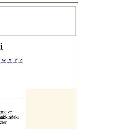
i
W
X
Y
Z
çme ve
hakkındaki
zler