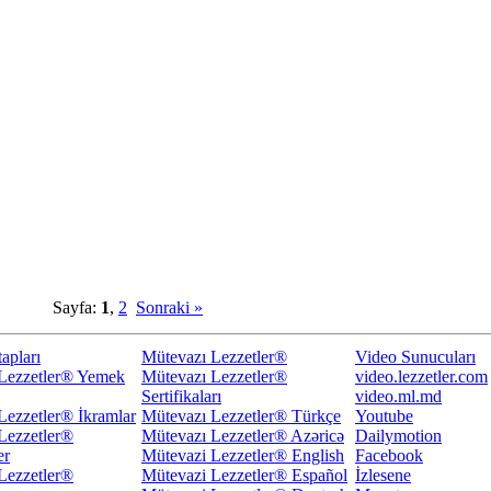
Sayfa:
1
,
2
Sonraki »
apları
Mütevazı Lezzetler®
Video Sunucuları
Lezzetler® Yemek
Mütevazı Lezzetler®
video.lezzetler.com
Sertifikaları
video.ml.md
Lezzetler® İkramlar
Mütevazı Lezzetler® Türkçe
Youtube
Lezzetler®
Mütevazı Lezzetler® Azəricə
Dailymotion
er
Mütevazi Lezzetler® English
Facebook
Lezzetler®
Mütevazi Lezzetler® Español
İzlesene