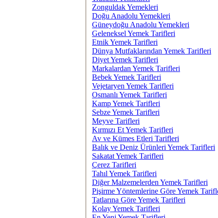
Zonguldak Yemekleri
Doğu Anadolu Yemekleri
Güneydoğu Anadolu Yemekleri
Geleneksel Yemek Tarifleri
Etnik Yemek Tarifleri
Dünya Mutfaklarından Yemek Tarifleri
Diyet Yemek Tarifleri
Markalardan Yemek Tarifleri
Bebek Yemek Tarifleri
Vejetaryen Yemek Tarifleri
Osmanlı Yemek Tarifleri
Kamp Yemek Tarifleri
Sebze Yemek Tarifleri
Meyve Tarifleri
Kırmızı Et Yemek Tarifleri
Av ve Kümes Etleri Tarifleri
Balık ve Deniz Ürünleri Yemek Tarifleri
Sakatat Yemek Tarifleri
Çerez Tarifleri
Tahıl Yemek Tarifleri
Diğer Malzemelerden Yemek Tarifleri
Pişirme Yöntemlerine Göre Yemek Tarifl
Tatlarına Göre Yemek Tarifleri
Kolay Yemek Tarifleri
En Yeni Yemek Tarifleri