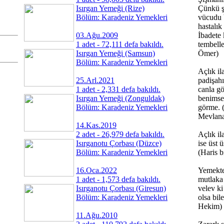
Isırgan Yemeği (Rize)
Çünkü ş
Bölüm: Karadeniz Yemekleri
vücudu 
hastalık 
03.Ağu.2009
İbadete 
1 adet - 72,111 defa bakıldı.
tembelle
Isırgan Yemeği (Samsun)
Ömer)
Bölüm: Karadeniz Yemekleri
Açlık il
25.Arl.2021
padişahı
1 adet - 2,331 defa bakıldı.
canla gö
Isırgan Yemeği (Zonguldak)
benimse
Bölüm: Karadeniz Yemekleri
görme. 
Mevlan
14.Kas.2019
2 adet - 26,979 defa bakıldı.
Açlık ila
Isırganotu Çorbası (Düzce)
ise üst 
Bölüm: Karadeniz Yemekleri
(Haris b
16.Oca.2022
Yemekte
1 adet - 1,573 defa bakıldı.
mutlaka
Isırganotu Çorbası (Giresun)
velev ki
Bölüm: Karadeniz Yemekleri
olsa bi
Hekim)
11.Ağu.2010