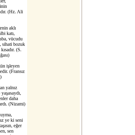
ler,
inin
ır. (Hz. Ali
enin aklı
lbi katı,
kaba, vücudu
 sihati bozuk
kısadır. (S.
ğası)
ün işleyen
edir. (Fransız
)
an yalnız
 yaşasaydı,
enler daha
rdı. (Nizami)
 uyma,
z ye ki seni
taşısın, eğer
en, sen