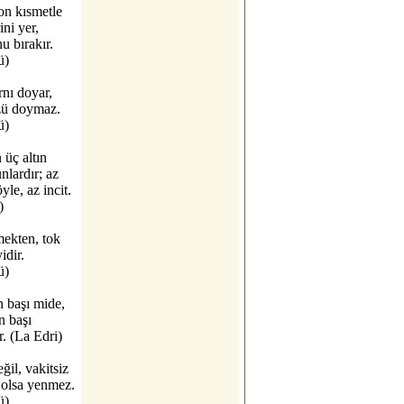
on kısmetle
rini yer,
u bırakır.
ü)
nı doyar,
zü doymaz.
ü)
üç altın
unlardır; az
yle, az incit.
)
ekten, tok
idir.
ü)
n başı mide,
n başı
r. (La Edri)
ğil, vakitsiz
 olsa yenmez.
ü)