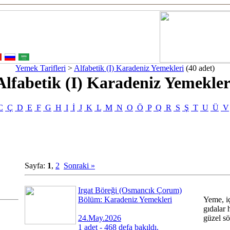
Yemek Tarifleri
>
Alfabetik (I) Karadeniz Yemekleri
(40 adet)
Alfabetik (I) Karadeniz Yemekler
C
Ç
D
E
F
G
H
I
İ
J
K
L
M
N
O
Ö
P
Q
R
S
Ş
T
U
Ü
V
Sayfa:
1
,
2
Sonraki »
Irgat Böreği (Osmancık Çorum)
Bölüm: Karadeniz Yemekleri
Yeme, i
gıdalar 
24.May.2026
güzel sö
1 adet - 468 defa bakıldı.