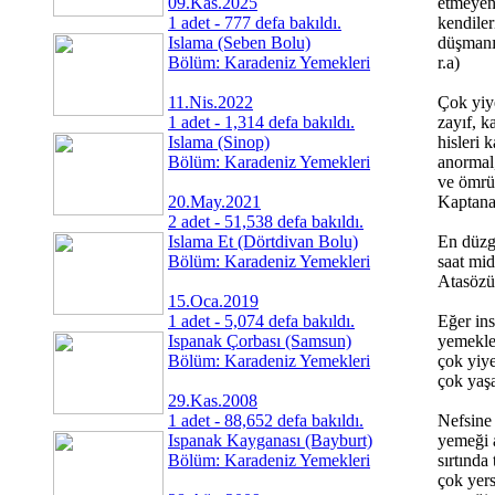
09.Kas.2025
etmeyen
1 adet - 777 defa bakıldı.
kendiler
Islama (Seben Bolu)
düşmanıd
Bölüm: Karadeniz Yemekleri
r.a)
11.Nis.2022
Çok yiy
1 adet - 1,314 defa bakıldı.
zayıf, ka
Islama (Sinop)
hisleri 
Bölüm: Karadeniz Yemekleri
anormal,
ve ömrü 
20.May.2021
Kaptana
2 adet - 51,538 defa bakıldı.
Islama Et (Dörtdivan Bolu)
En düzg
Bölüm: Karadeniz Yemekleri
saat mid
Atasözü
15.Oca.2019
1 adet - 5,074 defa bakıldı.
Eğer ins
Ispanak Çorbası (Samsun)
yemekle
Bölüm: Karadeniz Yemekleri
çok yiy
çok yaşa
29.Kas.2008
1 adet - 88,652 defa bakıldı.
Nefsine
Ispanak Kayganası (Bayburt)
yemeği a
Bölüm: Karadeniz Yemekleri
sırtında 
çok yers