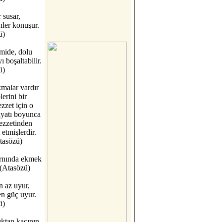
 susar,
ler konuşur.
ü)
mide, dolu
ı boşaltabilir.
ü)
malar vardır
lerini bir
ezzet için o
ayatı boyunca
ezzetinden
etmişlerdir.
tasözü)
rnında ekmek
(Atasözü)
n az uyur,
en güç uyur.
ü)
ktan kaçının.