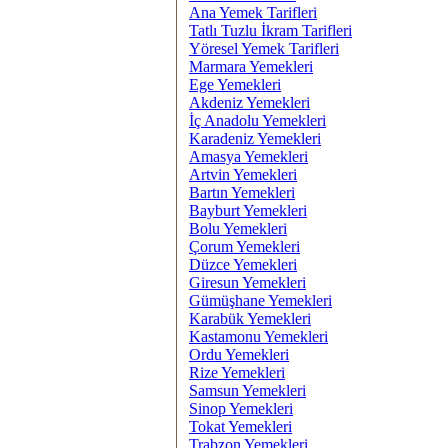
Ana Yemek Tarifleri
Tatlı Tuzlu İkram Tarifleri
Yöresel Yemek Tarifleri
Marmara Yemekleri
Ege Yemekleri
Akdeniz Yemekleri
İç Anadolu Yemekleri
Karadeniz Yemekleri
Amasya Yemekleri
Artvin Yemekleri
Bartın Yemekleri
Bayburt Yemekleri
Bolu Yemekleri
Çorum Yemekleri
Düzce Yemekleri
Giresun Yemekleri
Gümüşhane Yemekleri
Karabük Yemekleri
Kastamonu Yemekleri
Ordu Yemekleri
Rize Yemekleri
Samsun Yemekleri
Sinop Yemekleri
Tokat Yemekleri
Trabzon Yemekleri