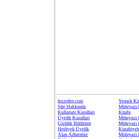
lezzetler.com
Yemek Kit
Site Hakkında
Mütevazı 
Kullanım Kuralları
Kitabı
Üyelik Kuralları
Mütevazı 
Gizlilik Bildirimi
Mütevazı 
Hediyeli Üyelik
Kurabiyel
Alan Adlarımız
Mütevazı 