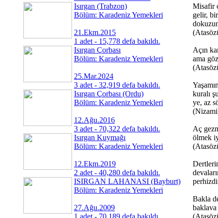
Isırgan (Trabzon)
Misafir 
Bölüm: Karadeniz Yemekleri
gelir, bi
dokuzun
21.Ekm.2015
(Atasöz
1 adet - 15,778 defa bakıldı.
Isırgan Çorbası
Açın kar
Bölüm: Karadeniz Yemekleri
ama gö
(Atasöz
25.Mar.2024
3 adet - 32,919 defa bakıldı.
Yaşamın 
Isırgan Çorbası (Ordu)
kuralı ş
Bölüm: Karadeniz Yemekleri
ye, az sö
(Nizami
12.Ağu.2016
3 adet - 70,322 defa bakıldı.
Aç gezm
Isırgan Kuymağı
ölmek iy
Bölüm: Karadeniz Yemekleri
(Atasöz
12.Ekm.2019
Dertleri
2 adet - 40,280 defa bakıldı.
devaları
ISIRGAN LAHANASI (Bayburt)
perhizdi
Bölüm: Karadeniz Yemekleri
Bakla de
27.Ağu.2009
baklava
1 adet - 70,189 defa bakıldı.
(Atasöz