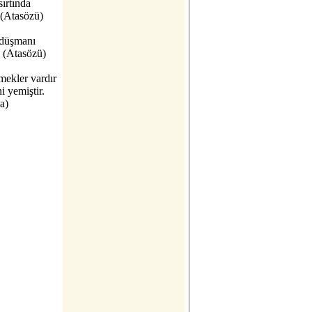
ırtında
. (Atasözü)
 düşmanı
. (Atasözü)
mekler vardır
ni yemiştir.
a)