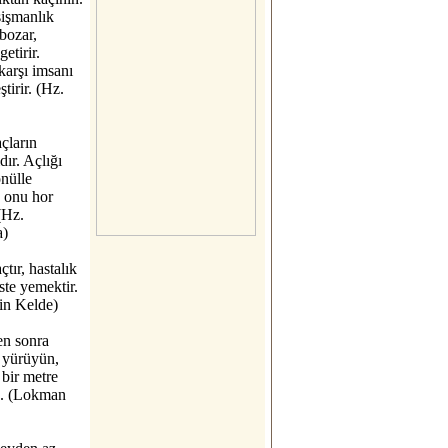
işmanlık
bozar,
getirir.
karşı imsanı
ştirir. (Hz.
açların
dır. Açlığı
nülle
 onu hor
(Hz.
a)
çtır, hastalık
üste yemektir.
in Kelde)
n sonra
 yürüyün,
 bir metre
le. (Lokman