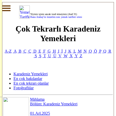
Yiyiniz içiniz ancak israf etmeyiniz (Araf 31)
Banu Atabay'in
lezzetler.com yemek tarifleri sitesi
Çok Tekrarlı Karadeniz
Yemekleri
A-Z
A
B
C
Ç
D
E
F
G
H
I
İ
J
K
L
M
N
O
Ö
P
Q
R
S
Ş
T
U
Ü
V
W
X
Y
Z
Karadeniz Yemekleri
En çok bakılanlar
En çok tekrarı olanlar
Fotoğraflılar
Mıhlama
Bölüm: Karadeniz Yemekleri
01.Arl.2025