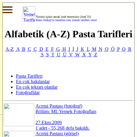
Yiyiniz içiniz ancak israf etmeyiniz (Araf 31)
Banu Atabay'in
lezzetler.com yemek tarifleri sitesi
Alfabetik (A-Z) Pasta Tarifleri
A-Z
A
B
C
Ç
D
E
F
G
H
I
İ
J
K
L
M
N
O
Ö
P
Q
R
S
Ş
T
U
Ü
V
W
X
Y
Z
Pasta Tarifleri
En çok bakılanlar
En çok tekrarı olanlar
Fotoğraflılar
Acemi Pastası (fotoğraf)
Bölüm: ML Yemek Fotoğrafları
27.Ekm.2009
1 adet - 55,268 defa bakıldı.
Acemi Pastası (görsel)