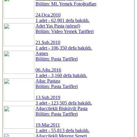
Bölüm: ML Yemek Fotoğrafları
24.Oca.2010
1 adet - 62,901 defa bakıldı.
Adet Yaş Pasta (görsel)
Bölüm: Video Yemek Tarifleri
21.Şub.2010
1 adet - 106,350 defa bakıldı.
Agnes
Bölüm: Pasta Tarifleri
06.Ağu.2016
1 adet - 3,160 defa bakıldı.
Ağaç Pastası
Bölüm: Pasta Tarifleri
13.Şub.2019
3 adet - 123,505 defa bakıldı.
Ağaççilekli Bisküvili Pasta
Bölüm: Pasta Tarifleri
19.Mar.2011
1 adet - 55,813 defa bakıldı.
Ağaççilekli Mereng Sepeti