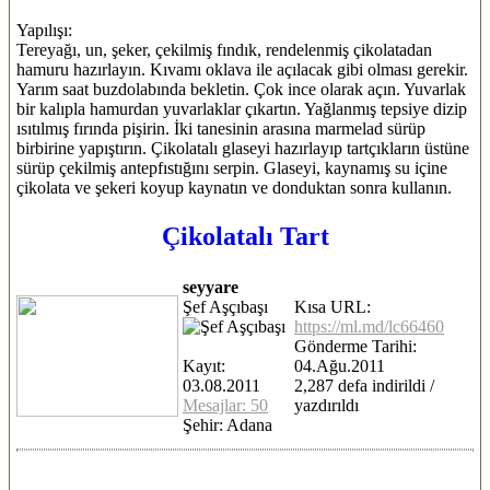
Yapılışı:
Tereyağı, un, şeker, çekilmiş fındık, rendelenmiş çikolatadan
hamuru hazırlayın. Kıvamı oklava ile açılacak gibi olması gerekir.
Yarım saat buzdolabında bekletin. Çok ince olarak açın. Yuvarlak
bir kalıpla hamurdan yuvarlaklar çıkartın. Yağlanmış tepsiye dizip
ısıtılmış fırında pişirin. İki tanesinin arasına marmelad sürüp
birbirine yapıştırın. Çikolatalı glaseyi hazırlayıp tartçıkların üstüne
sürüp çekilmiş antepfıstığını serpin. Glaseyi, kaynamış su içine
çikolata ve şekeri koyup kaynatın ve donduktan sonra kullanın.
Çikolatalı Tart
seyyare
Şef Aşçıbaşı
Kısa URL:
https://ml.md/lc66460
Gönderme Tarihi:
Kayıt:
04.Ağu.2011
03.08.2011
2,287 defa indirildi /
Mesajlar: 50
yazdırıldı
Şehir: Adana