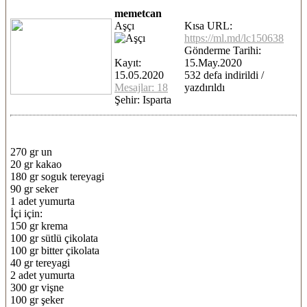
memetcan
Aşçı
Kısa URL:
https://ml.md/lc150638
Gönderme Tarihi:
Kayıt:
15.May.2020
15.05.2020
532 defa indirildi /
Mesajlar: 18
yazdırıldı
Şehir: Isparta
270 gr un
20 gr kakao
180 gr soguk tereyagi
90 gr seker
1 adet yumurta
İçi için:
150 gr krema
100 gr sütlü çikolata
100 gr bitter çikolata
40 gr tereyagi
2 adet yumurta
300 gr vişne
100 gr şeker