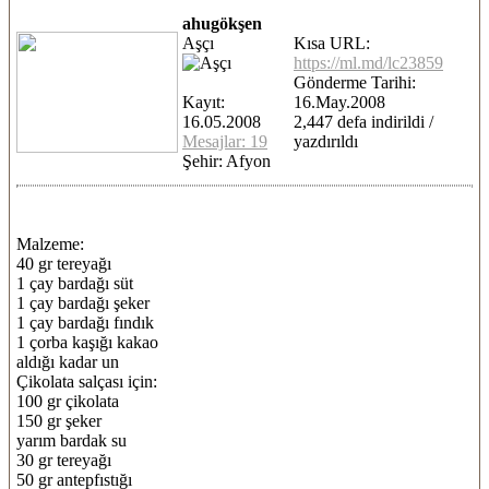
ahugökşen
Aşçı
Kısa URL:
https://ml.md/lc23859
Gönderme Tarihi:
Kayıt:
16.May.2008
16.05.2008
2,447 defa indirildi /
Mesajlar: 19
yazdırıldı
Şehir: Afyon
Malzeme:
40 gr tereyağı
1 çay bardağı süt
1 çay bardağı şeker
1 çay bardağı fındık
1 çorba kaşığı kakao
aldığı kadar un
Çikolata salçası için:
100 gr çikolata
150 gr şeker
yarım bardak su
30 gr tereyağı
50 gr antepfıstığı