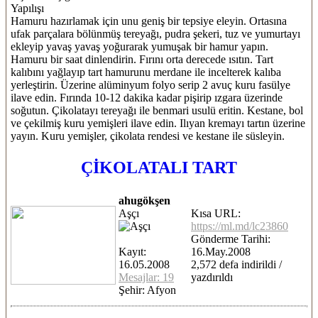
Yapılışı
Hamuru hazırlamak için unu geniş bir tepsiye eleyin. Ortasına
ufak parçalara bölünmüş tereyağı, pudra şekeri, tuz ve yumurtayı
ekleyip yavaş yavaş yoğurarak yumuşak bir hamur yapın.
Hamuru bir saat dinlendirin. Fırını orta derecede ısıtın. Tart
kalıbını yağlayıp tart hamurunu merdane ile incelterek kalıba
yerleştirin. Üzerine alüminyum folyo serip 2 avuç kuru fasülye
ilave edin. Fırında 10-12 dakika kadar pişirip ızgara üzerinde
soğutun. Çikolatayı tereyağı ile benmari usulü eritin. Kestane, bol
ve çekilmiş kuru yemişleri ilave edin. Ilıyan kremayı tartın üzerine
yayın. Kuru yemişler, çikolata rendesi ve kestane ile süsleyin.
ÇİKOLATALI TART
ahugökşen
Aşçı
Kısa URL:
https://ml.md/lc23860
Gönderme Tarihi:
Kayıt:
16.May.2008
16.05.2008
2,572 defa indirildi /
Mesajlar: 19
yazdırıldı
Şehir: Afyon