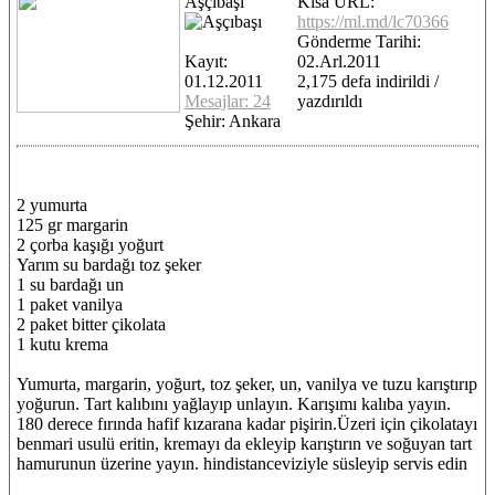
Aşçıbaşı
Kısa URL:
https://ml.md/lc70366
Gönderme Tarihi:
Kayıt:
02.Arl.2011
01.12.2011
2,175 defa indirildi /
Mesajlar: 24
yazdırıldı
Şehir: Ankara
2 yumurta
125 gr margarin
2 çorba kaşığı yoğurt
Yarım su bardağı toz şeker
1 su bardağı un
1 paket vanilya
2 paket bitter çikolata
1 kutu krema
Yumurta, margarin, yoğurt, toz şeker, un, vanilya ve tuzu karıştırıp
yoğurun. Tart kalıbını yağlayıp unlayın. Karışımı kalıba yayın.
180 derece fırında hafif kızarana kadar pişirin.Üzeri için çikolatayı
benmari usulü eritin, kremayı da ekleyip karıştırın ve soğuyan tart
hamurunun üzerine yayın. hindistanceviziyle süsleyip servis edin