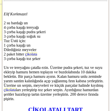
Elif Korkmazel
2 su bardağı un
4 çorba kaşığı tereyağı
3 çorba kaşığı pudra şekeri
3 çorba kaşığı soğuk su
Tuz Üstü için:
1 çorba kaşığı un
Dilediğiniz meyveler
2 paket bitter
çikolata
3 çorba kaşığı toz şeker
Un ve tereyağını çatalla ezin. Üzerine pudra şekeri, tuz ve suyu
ekleyip hamuru hemen toplayın ve buzdolabında 10 dakika
bekletin. Bir parça hamuru ayırın. Kalan hamuru unlu zeminde
yarım santim kalınlığında açıp yağlanmış fırın kabına yerleştirin.
Üzerine un serpin, meyveleri ve küçük parçalar halinde kıyılmış
çikolata
ları yerleştirip toz şeker serpin. Ayırdığınız hamurdan
şeritler hazırlayıp tartın üzerine yerleştirin. 200 derece fırında
pişirin.
ÇİKOLATALI TART