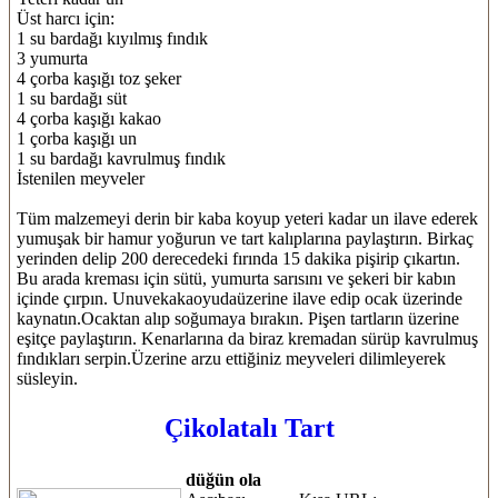
Üst harcı için:
1 su bardağı kıyılmış fındık
3 yumurta
4 çorba kaşığı toz şeker
1 su bardağı süt
4 çorba kaşığı kakao
1 çorba kaşığı un
1 su bardağı kavrulmuş fındık
İstenilen meyveler
Tüm malzemeyi derin bir kaba koyup yeteri kadar un ilave ederek
yumuşak bir hamur yoğurun ve tart kalıplarına paylaştırın. Birkaç
yerinden delip 200 derecedeki fırında 15 dakika pişirip çıkartın.
Bu arada kreması için sütü, yumurta sarısını ve şekeri bir kabın
içinde çırpın. Unuvekakaoyudaüzerine ilave edip ocak üzerinde
kaynatın.Ocaktan alıp soğumaya bırakın. Pişen tartların üzerine
eşitçe paylaştırın. Kenarlarına da biraz kremadan sürüp kavrulmuş
fındıkları serpin.Üzerine arzu ettiğiniz meyveleri dilimleyerek
süsleyin.
Çikolatalı Tart
düğün ola