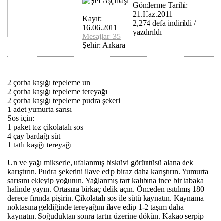
Gönderme Tarihi:
21.Haz.2011
Kayıt:
2,274 defa indirildi /
16.06.2011
yazdırıldı
Mesajlar: 35
Şehir: Ankara
2 çorba kaşığı tepeleme un
2 çorba kaşığı tepeleme tereyağı
2 çorba kaşığı tepeleme pudra şekeri
1 adet yumurta sarısı
Sos için:
1 paket toz çikolatalı sos
4 çay bardağı süt
1 tatlı kaşığı tereyağı
Un ve yağı mikserle, ufalanmış bisküvi görüntüsü alana dek
karıştırın. Pudra şekerini ilave edip biraz daha karıştırın. Yumurta
sarısını ekleyip yoğurun. Yağlanmış tart kalıbına ince bir tabaka
halinde yayın. Ortasına birkaç delik açın. Önceden ısıtılmış 180
derece fırında pişirin. Çikolatalı sos ile sütü kaynatın. Kaynama
noktasına geldiğinde tereyağını ilave edip 1-2 taşım daha
kaynatın. Soğuduktan sonra tartın üzerine dökün. Kakao serpip