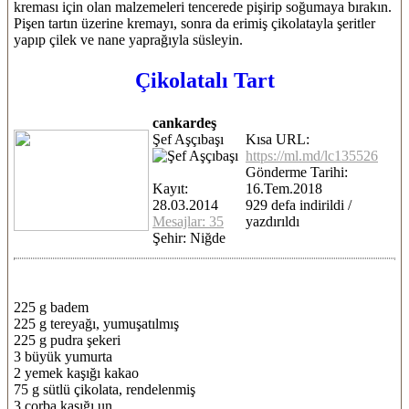
kreması için olan malzemeleri tencerede pişirip soğumaya bırakın.
Pişen tartın üzerine kremayı, sonra da erimiş çikolatayla şeritler
yapıp çilek ve nane yaprağıyla süsleyin.
Çikolatalı Tart
cankardeş
Şef Aşçıbaşı
Kısa URL:
https://ml.md/lc135526
Gönderme Tarihi:
Kayıt:
16.Tem.2018
28.03.2014
929 defa indirildi /
Mesajlar: 35
yazdırıldı
Şehir: Niğde
225 g badem
225 g tereyağı, yumuşatılmış
225 g pudra şekeri
3 büyük yumurta
2 yemek kaşığı kakao
75 g sütlü çikolata, rendelenmiş
3 çorba kaşığı un