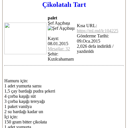
Çikolatalı Tart
palet
Şef Aşçıbaşı
Kısa URL:
https://ml.md/lc104225
Gönderme Tarihi:
Kayıt:
09.Oca.2015
08.01.2015
2,026 defa indirildi /
Mesajlar: 32
yazdırıldı
Şehir:
Kızılcahamam
Hamuru için:
1 adet yumurta sarısı
1,5 çay bardağı pudra şekeri
4 çorba kaşığı süt
3 çorba kaşığı tereyağı
1 paket vanilya
2 su bardağı kadar un
İçi için:
150 gram bitter çikolata
1 adet yumurta