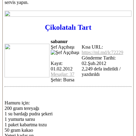
servis yapın.
Çikolatalı Tart
sabanur
Şef Aşçıbaşı
Kısa URL:
https://ml.md/lc72229
Gönderme Tarihi:
Kayıt:
02.Şub.2012
01.02.2012
2,249 defa indirildi /
Mesajlar: 37
yazdırıldı
Şehir: Bursa
Hamuru için:
200 gram tereyağı
1 su bardağı pudra şekeri
1 yumurta sarısı
1 paket kabartma tozu
50 gram kakao
Yeteri kadar un