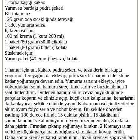
1 çorba kaşığı kakao
Yarım su bardağı pudra şekeri
Bir tutam tuz
125 gram oda sıcaklığında tereyağı
1 adet yumurta sarısı
İç kreması için:
100 ml krema (1 kutu 200 ml)
1 paket (80 gram) sütlü çikolata
1 paket (80 gram) bitter çikolata
Süslemek için:
Yarım paket (40 gram) beyaz çikolata
1 hamur için un, kakao, pudra şekeri ve tuzu derin bir kapta
yoğurun. Tereyağını da ekleyip, pürüzsüz bir hamur elde edene
kadar yoğurmaya devam edin. Yumurta sarısını ekleyip, iyice
yoğurduktan sonra hamuru streç filme sarın ve buzdolabında 1
saat dinlendirin. Dinlenen hamurdan iri ceviz büyüklüğünde
parçalar koparın ve elinizle açıp, küçük tart kalıplarına, kenarlarını
da kaplayacak şekilde elinizle yayın. Kabarmaması için üzerlerine
alüminyum folyo serin ve nohut koyun. Bu şekilde önceden
ısıtılmış 180 derece fırında 15 dakika pişirin. 15 dakikanın
sonunda nohut ve alüminyum folyoyu üzerinden alın, 8 dakika
daha pişirin. Fırından çıkarıp soğumaya bırakın. 2 Kremayı ısıtın
ve içine küçük parçalara ayırdığınız çikolataları koyup, eritin.
Daha sonra kremayı karıştırarak ılıtın. Ilıyan kremayı soğuyan tart