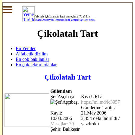
Yiyiniz içiniz ancak israf etmeyiniz (Araf 31)
Banu Atabay'in
lezzetler.com yemek tarifleri sitesi
Çikolatalı Tart
En Yeniler
Alfabetik dizilim
En çok bakılanlar
En çok tekrarı olanlar
Çikolatalı Tart
Gülendam
Şef Aşçıbaşı
Kısa URL:
https://ml.md/lc3957
Gönderme Tarihi:
Kayıt:
21.May.2006
10.03.2006
3,354 defa indirildi /
Mesajlar: 79
yazdırıldı
Şehir: Balıkesir