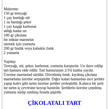
Malzeme:
150 gr tereyağı
1 çay bardağı süt
1 su bardağı şeker
1 çay kaşığı karbonat
aldığı kadar un
100 gr çikolata
bir miktar marmelat
sürmek için yumurta
200 gr fındık veya kabuklu fıstık
2 yumurta
Yapılışı:
Tereyağı, süt, şeker, karbonat, yumurta karıştırılır. Un ilave edilip
tart hamuru elde edilir. Tart hamurunun 2/3'ü kalıba yayılır.
Üzerine marmelad sürülür. Dövülmüş fıstık, kıyılmış çikolata
marmelatın üzerine serpiştirilir. Diğer kalan hamurdan ince şeritler
yapıp kafes gibi tartın üzerine şeritler yerleştirilir. Kalınca bir şerit
ise tartın iç çevresine koyup bastırılır. Şeritlerin üzerine çırpılmış
yumurta sürüp ısıtılmış fırında pişirilir.
ÇİKOLATALI TART