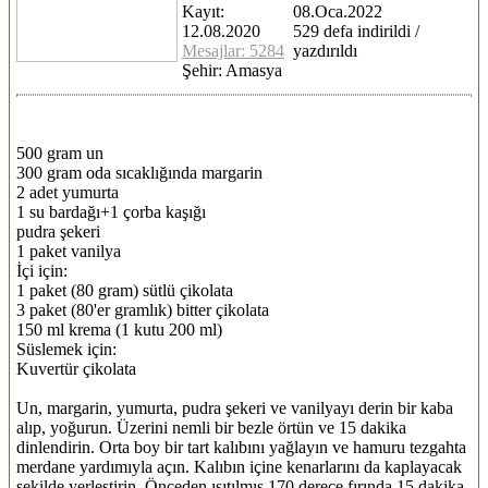
Kayıt:
08.Oca.2022
12.08.2020
529 defa indirildi /
Mesajlar: 5284
yazdırıldı
Şehir: Amasya
500 gram un
300 gram oda sıcaklığında margarin
2 adet yumurta
1 su bardağı+1 çorba kaşığı
pudra şekeri
1 paket vanilya
İçi için:
1 paket (80 gram) sütlü çikolata
3 paket (80'er gramlık) bitter çikolata
150 ml krema (1 kutu 200 ml)
Süslemek için:
Kuvertür çikolata
Un, margarin, yumurta, pudra şekeri ve vanilyayı derin bir kaba
alıp, yoğurun. Üzerini nemli bir bezle örtün ve 15 dakika
dinlendirin. Orta boy bir tart kalıbını yağlayın ve hamuru tezgahta
merdane yardımıyla açın. Kalıbın içine kenarlarını da kaplayacak
şekilde yerleştirin. Önceden ısıtılmış 170 derece fırında 15 dakika