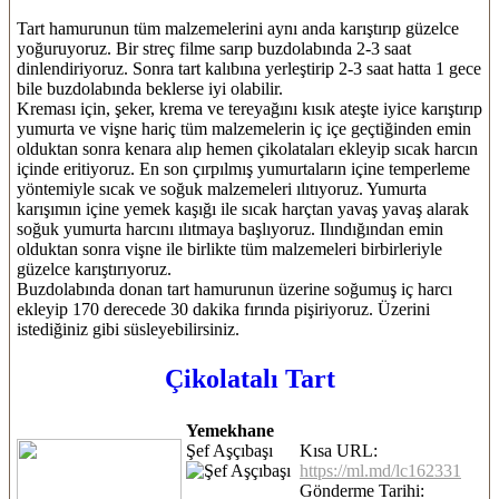
Tart hamurunun tüm malzemelerini aynı anda karıştırıp güzelce
yoğuruyoruz. Bir streç filme sarıp buzdolabında 2-3 saat
dinlendiriyoruz. Sonra tart kalıbına yerleştirip 2-3 saat hatta 1 gece
bile buzdolabında beklerse iyi olabilir.
Kreması için, şeker, krema ve tereyağını kısık ateşte iyice karıştırıp
yumurta ve vişne hariç tüm malzemelerin iç içe geçtiğinden emin
olduktan sonra kenara alıp hemen çikolataları ekleyip sıcak harcın
içinde eritiyoruz. En son çırpılmış yumurtaların içine temperleme
yöntemiyle sıcak ve soğuk malzemeleri ılıtıyoruz. Yumurta
karışımın içine yemek kaşığı ile sıcak harçtan yavaş yavaş alarak
soğuk yumurta harcını ılıtmaya başlıyoruz. Ilındığından emin
olduktan sonra vişne ile birlikte tüm malzemeleri birbirleriyle
güzelce karıştırıyoruz.
Buzdolabında donan tart hamurunun üzerine soğumuş iç harcı
ekleyip 170 derecede 30 dakika fırında pişiriyoruz. Üzerini
istediğiniz gibi süsleyebilirsiniz.
Çikolatalı Tart
Yemekhane
Şef Aşçıbaşı
Kısa URL:
https://ml.md/lc162331
Gönderme Tarihi: