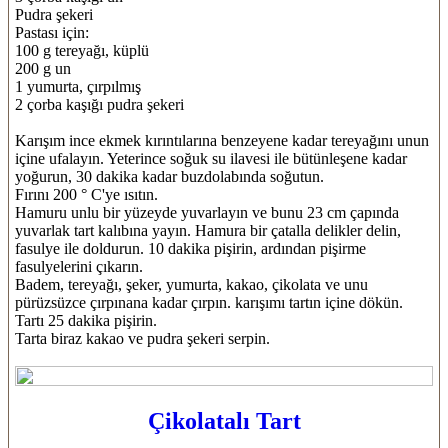
Pudra şekeri
Pastası için:
100 g tereyağı, küplü
200 g un
1 yumurta, çırpılmış
2 çorba kaşığı pudra şekeri
Karışım ince ekmek kırıntılarına benzeyene kadar tereyağını unun
içine ufalayın. Yeterince soğuk su ilavesi ile bütünleşene kadar
yoğurun, 30 dakika kadar buzdolabında soğutun.
Fırını 200 ° C'ye ısıtın.
Hamuru unlu bir yüzeyde yuvarlayın ve bunu 23 cm çapında
yuvarlak tart kalıbına yayın. Hamura bir çatalla delikler delin,
fasulye ile doldurun. 10 dakika pişirin, ardından pişirme
fasulyelerini çıkarın.
Badem, tereyağı, şeker, yumurta, kakao, çikolata ve unu
pürüzsüzce çırpınana kadar çırpın. karışımı tartın içine dökün.
Tartı 25 dakika pişirin.
Tarta biraz kakao ve pudra şekeri serpin.
Çikolatalı Tart