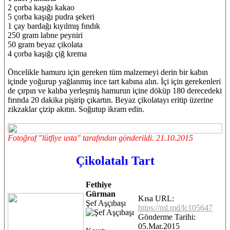
2 çorba kaşığı kakao
5 çorba kaşığı pudra şekeri
1 çay bardağı kıyılmış fındık
250 gram labne peyniri
50 gram beyaz çikolata
4 çorba kaşığı çiğ krema
Öncelikle hamuru için gereken tüm malzemeyi derin bir kabın
içinde yoğurup yağlanmış ince tart kabına alın. İçi için gerekenleri
de çırpın ve kalıba yerleşmiş hamurun içine döküp 180 derecedeki
fırında 20 dakika pişirip çıkartın. Beyaz çikolatayı eritip üzerine
zikzaklar çizip akıtın. Soğutup ikram edin.
Fotoğraf "lütfiye usta" tarafından gönderildi. 21.10.2015
Çikolatalı Tart
Fethiye
Gürman
Kısa URL:
Şef Aşçıbaşı
https://ml.md/lc105647
Gönderme Tarihi:
05.Mar.2015