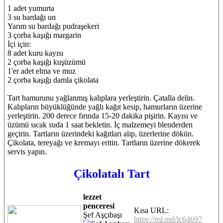
1 adet yumurta
3 su bardağı un
Yarım su bardağı pudraşekeri
3 çorba kaşığı margarin
İçi için:
8 adet kuru kayısı
2 çorba kaşığı kuşüzümü
1'er adet elma ve muz
2 çorba kaşığı damla çikolata
Tart hamurunu yağlanmış kalıplara yerleştirin. Çatalla delin.
Kalıpların büyüklüğünde yağlı kağıt kesip, hamurların üzerine
yerleştirin. 200 derece fırında 15-20 dakika pişirin. Kayısı ve
üzümü sıcak suda 1 saat bekletin. İç malzemeyi blenderden
geçirin. Tartların üzerindeki kağıtları alıp, üzerlerine dökün.
Çikolata, tereyağı ve kremayı eritin. Tartların üzerine dökerek
servis yapın.
Çikolatalı Tart
lezzet
penceresi
Kısa URL:
Şef Aşçıbaşı
https://ml.md/lc64697