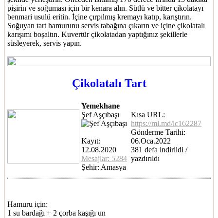
pişirin ve soğuması için bir kenara alın. Sütlü ve bitter çikolatayı
benmari usulü eritin. İçine çırpılmış kremayı katıp, karıştırın.
Soğuyan tart hamurunu servis tabağına çıkarın ve içine çikolatalı
karışımı boşaltın. Kuvertür çikolatadan yaptığınız şekillerle
süsleyerek, servis yapın.
Çikolatalı Tart
Yemekhane
Şef Aşçıbaşı
Kısa URL:
https://ml.md/lc162287
Gönderme Tarihi:
Kayıt:
06.Oca.2022
12.08.2020
381 defa indirildi /
Mesajlar: 5284
yazdırıldı
Şehir: Amasya
Hamuru için:
1 su bardağı + 2 çorba kaşığı un