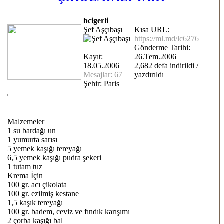
bcigerli
Şef Aşçıbaşı
Kısa URL:
https://ml.md/lc6276
Gönderme Tarihi:
Kayıt:
26.Tem.2006
18.05.2006
2,682 defa indirildi /
Mesajlar: 67
yazdırıldı
Şehir: Paris
Malzemeler
1 su bardağı un
1 yumurta sarısı
5 yemek kaşığı tereyağı
6,5 yemek kaşığı pudra şekeri
1 tutam tuz
Krema İçin
100 gr. acı çikolata
100 gr. ezilmiş kestane
1,5 kaşık tereyağı
100 gr. badem, ceviz ve fındık karışımı
2 çorba kaşığı bal