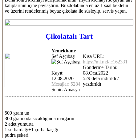
kalıplarının içine paylaştırın. Buzdolabında en az 1 saat bekletin
ve üzerini rendelenmiş beyaz çikolata ile süsleyip, servis yapın.
Çikolatalı Tart
Yemekhane
Şef Aşçıbaşı
Kısa URL:
https://ml.md/lc162331
Gönderme Tarihi:
Kayıt:
08.Oca.2022
12.08.2020
529 defa indirildi /
Mesajlar: 5284
yazdırıldı
Şehir: Amasya
500 gram un
300 gram oda sıcaklığında margarin
2 adet yumurta
1 su bardağı+1 çorba kaşığı
pudra şekeri