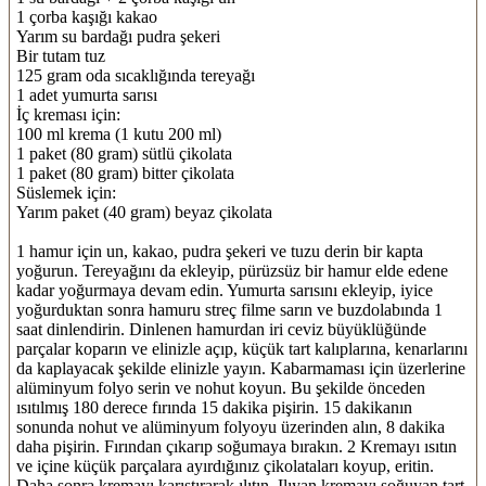
1 çorba kaşığı kakao
Yarım su bardağı pudra şekeri
Bir tutam tuz
125 gram oda sıcaklığında tereyağı
1 adet yumurta sarısı
İç kreması için:
100 ml krema (1 kutu 200 ml)
1 paket (80 gram) sütlü çikolata
1 paket (80 gram) bitter çikolata
Süslemek için:
Yarım paket (40 gram) beyaz çikolata
1 hamur için un, kakao, pudra şekeri ve tuzu derin bir kapta
yoğurun. Tereyağını da ekleyip, pürüzsüz bir hamur elde edene
kadar yoğurmaya devam edin. Yumurta sarısını ekleyip, iyice
yoğurduktan sonra hamuru streç filme sarın ve buzdolabında 1
saat dinlendirin. Dinlenen hamurdan iri ceviz büyüklüğünde
parçalar koparın ve elinizle açıp, küçük tart kalıplarına, kenarlarını
da kaplayacak şekilde elinizle yayın. Kabarmaması için üzerlerine
alüminyum folyo serin ve nohut koyun. Bu şekilde önceden
ısıtılmış 180 derece fırında 15 dakika pişirin. 15 dakikanın
sonunda nohut ve alüminyum folyoyu üzerinden alın, 8 dakika
daha pişirin. Fırından çıkarıp soğumaya bırakın. 2 Kremayı ısıtın
ve içine küçük parçalara ayırdığınız çikolataları koyup, eritin.
Daha sonra kremayı karıştırarak ılıtın. Ilıyan kremayı soğuyan tart