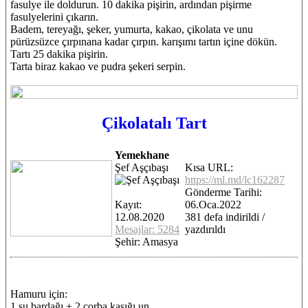
fasulye ile doldurun. 10 dakika pişirin, ardından pişirme
fasulyelerini çıkarın.
Badem, tereyağı, şeker, yumurta, kakao, çikolata ve unu
pürüzsüzce çırpınana kadar çırpın. karışımı tartın içine dökün.
Tartı 25 dakika pişirin.
Tarta biraz kakao ve pudra şekeri serpin.
Çikolatalı Tart
Yemekhane
Şef Aşçıbaşı
Kısa URL:
https://ml.md/lc162287
Gönderme Tarihi:
Kayıt:
06.Oca.2022
12.08.2020
381 defa indirildi /
Mesajlar: 5284
yazdırıldı
Şehir: Amasya
Hamuru için:
1 su bardağı + 2 çorba kaşığı un