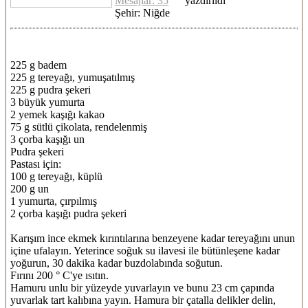
Mesajlar: 35
yazdırıldı
Şehir: Niğde
225 g badem
225 g tereyağı, yumuşatılmış
225 g pudra şekeri
3 büyük yumurta
2 yemek kaşığı kakao
75 g sütlü çikolata, rendelenmiş
3 çorba kaşığı un
Pudra şekeri
Pastası için:
100 g tereyağı, küplü
200 g un
1 yumurta, çırpılmış
2 çorba kaşığı pudra şekeri
Karışım ince ekmek kırıntılarına benzeyene kadar tereyağını unun
içine ufalayın. Yeterince soğuk su ilavesi ile bütünleşene kadar
yoğurun, 30 dakika kadar buzdolabında soğutun.
Fırını 200 ° C'ye ısıtın.
Hamuru unlu bir yüzeyde yuvarlayın ve bunu 23 cm çapında
yuvarlak tart kalıbına yayın. Hamura bir çatalla delikler delin,