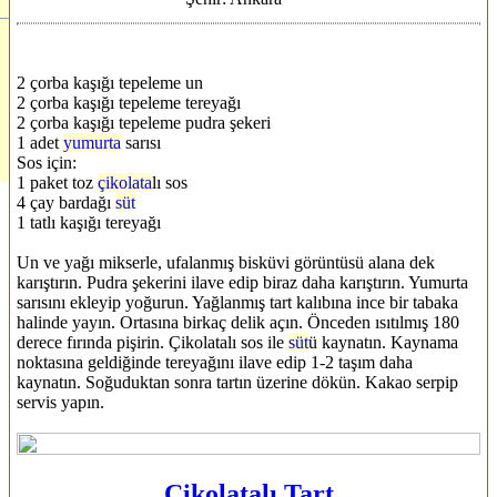
2 çorba kaşığı tepeleme un
2 çorba kaşığı tepeleme tereyağı
2 çorba kaşığı tepeleme pudra şekeri
1 adet
yumurta
sarısı
Sos için:
1 paket toz
çikolata
lı sos
4 çay bardağı
süt
1 tatlı kaşığı tereyağı
Un ve yağı mikserle, ufalanmış bisküvi görüntüsü alana dek
karıştırın. Pudra şekerini ilave edip biraz daha karıştırın. Yumurta
sarısını ekleyip yoğurun. Yağlanmış tart kalıbına ince bir tabaka
halinde yayın. Ortasına birkaç delik açın. Önceden ısıtılmış 180
derece fırında pişirin. Çikolatalı sos ile
süt
ü kaynatın. Kaynama
noktasına geldiğinde tereyağını ilave edip 1-2 taşım daha
kaynatın. Soğuduktan sonra tartın üzerine dökün. Kakao serpip
servis yapın.
Çikolatalı Tart