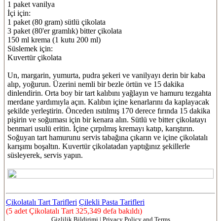
1 paket vanilya
İçi için:
1 paket (80 gram) sütlü çikolata
3 paket (80'er gramlık) bitter çikolata
150 ml krema (1 kutu 200 ml)
Süslemek için:
Kuvertür çikolata
Un, margarin, yumurta, pudra şekeri ve vanilyayı derin bir kaba
alıp, yoğurun. Üzerini nemli bir bezle örtün ve 15 dakika
dinlendirin. Orta boy bir tart kalıbını yağlayın ve hamuru tezgahta
merdane yardımıyla açın. Kalıbın içine kenarlarını da kaplayacak
şekilde yerleştirin. Önceden ısıtılmış 170 derece fırında 15 dakika
pişirin ve soğuması için bir kenara alın. Sütlü ve bitter çikolatayı
benmari usulü eritin. İçine çırpılmış kremayı katıp, karıştırın.
Soğuyan tart hamurunu servis tabağına çıkarın ve içine çikolatalı
karışımı boşaltın. Kuvertür çikolatadan yaptığınız şekillerle
süsleyerek, servis yapın.
Çikolatalı Tart Tarifleri
Çilekli Pasta Tarifleri
(5 adet Çikolatalı Tart 325,349 defa bakıldı)
Gizlilik Bildirimi | Privacy Policy and Terms