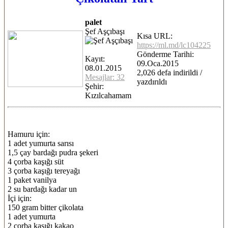
palet
Şef Aşçıbaşı
Kısa URL:
https://ml.md/lc104225
Gönderme Tarihi:
Kayıt:
09.Oca.2015
08.01.2015
2,026 defa indirildi /
Mesajlar: 32
yazdırıldı
Şehir:
Kızılcahamam
Hamuru için:
1 adet yumurta sarısı
1,5 çay bardağı pudra şekeri
4 çorba kaşığı süt
3 çorba kaşığı tereyağı
1 paket vanilya
2 su bardağı kadar un
İçi için:
150 gram bitter çikolata
1 adet yumurta
2 çorba kaşığı kakao