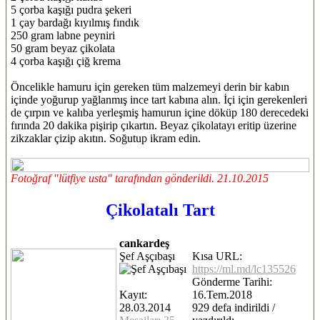
5 çorba kaşığı pudra şekeri
1 çay bardağı kıyılmış fındık
250 gram labne peyniri
50 gram beyaz çikolata
4 çorba kaşığı çiğ krema
Öncelikle hamuru için gereken tüm malzemeyi derin bir kabın
içinde yoğurup yağlanmış ince tart kabına alın. İçi için gerekenleri
de çırpın ve kalıba yerleşmiş hamurun içine döküp 180 derecedeki
fırında 20 dakika pişirip çıkartın. Beyaz çikolatayı eritip üzerine
zikzaklar çizip akıtın. Soğutup ikram edin.
Fotoğraf "lütfiye usta" tarafından gönderildi. 21.10.2015
Çikolatalı Tart
cankardeş
Şef Aşçıbaşı
Kısa URL:
https://ml.md/lc135526
Gönderme Tarihi:
Kayıt:
16.Tem.2018
28.03.2014
929 defa indirildi /