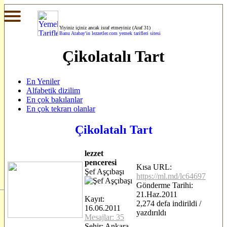
Yiyiniz içiniz ancak israf etmeyiniz (Araf 31)
Banu Atabay'in
lezzetler.com yemek tarifleri sitesi
Çikolatalı Tart
En Yeniler
Alfabetik dizilim
En çok bakılanlar
En çok tekrarı olanlar
Çikolatalı Tart
lezzet
penceresi
Kısa URL:
Şef Aşçıbaşı
https://ml.md/lc64697
Gönderme Tarihi:
21.Haz.2011
Kayıt:
2,274 defa indirildi /
16.06.2011
yazdırıldı
Mesajlar: 35
Şehir: Ankara