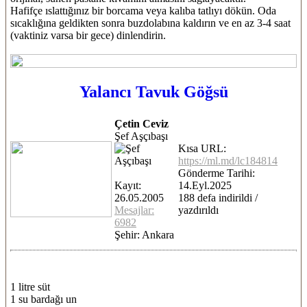
Hafifçe ıslattığınız bir borcama veya kalıba tatlıyı dökün. Oda
sıcaklığına geldikten sonra buzdolabına kaldırın ve en az 3-4 saat
(vaktiniz varsa bir gece) dinlendirin.
Yalancı Tavuk Göğsü
Çetin Ceviz
Şef Aşçıbaşı
Kısa URL:
https://ml.md/lc184814
Gönderme Tarihi:
Kayıt:
14.Eyl.2025
26.05.2005
188 defa indirildi /
Mesajlar:
yazdırıldı
6982
Şehir: Ankara
1 litre süt
1 su bardağı un