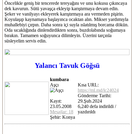
Öncelikle geniş bir tencerede tereyağını ve unu kokusu çıkıncaya
dek kavurun. Sütü yavaşça ekleyip karıştırmaya devam edin.
Şeker ve vanilyayı ekleyerek karıştırmaya ara vermeden pişirin.
Koyulaşıp kaynamaya başlayınca ocaktan alın. Mikser yardımıyla
muhallebiyi çırpın. Daha sonra içi suyla ıslatılmış borcama dökün.
Oda sıcaklığında dinlendirdikten sonra, buzdolabında soğumaya
bırakın. Tamamen soğuyunca dilimleyin. Üzerini tarçınla
süsleyelim servis edin.
Yalancı Tavuk Göğsü
kumbara
Aşçı
Kısa URL:
https://ml.md/lc24024
Gönderme Tarihi:
Kayıt:
29.Şub.2024
23.05.2008
6,240 defa indirildi /
Mesajlar: 18
yazdırıldı
Şehir: Konya