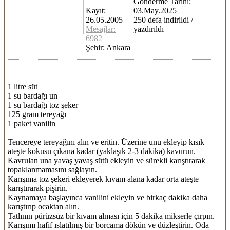
Gönderme Tarihi:
Kayıt:
03.May.2025
26.05.2005
250 defa indirildi /
Mesajlar:
yazdırıldı
6982
Şehir: Ankara
1 litre süt
1 su bardağı un
1 su bardağı toz şeker
125 gram tereyağı
1 paket vanilin
Tencereye tereyağını alın ve eritin. Üzerine unu ekleyip kısık
ateşte kokusu çıkana kadar (yaklaşık 2-3 dakika) kavurun.
Kavrulan una yavaş yavaş sütü ekleyin ve sürekli karıştırarak
topaklanmamasını sağlayın.
Karışıma toz şekeri ekleyerek kıvam alana kadar orta ateşte
karıştırarak pişirin.
Kaynamaya başlayınca vanilini ekleyin ve birkaç dakika daha
karıştırıp ocaktan alın.
Tatlının pürüzsüz bir kıvam alması için 5 dakika mikserle çırpın.
Karışımı hafif ıslatılmış bir borcama dökün ve düzleştirin. Oda