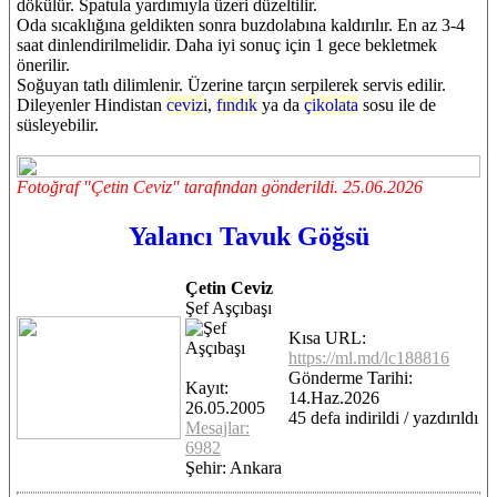
dökülür. Spatula yardımıyla üzeri düzeltilir.
Oda sıcaklığına geldikten sonra buzdolabına kaldırılır. En az 3-4
saat dinlendirilmelidir. Daha iyi sonuç için 1 gece bekletmek
önerilir.
Soğuyan tatlı dilimlenir. Üzerine tarçın serpilerek servis edilir.
Dileyenler Hindistan
ceviz
i,
fındık
ya da
çikolata
sosu ile de
süsleyebilir.
Fotoğraf "Çetin Ceviz" tarafından gönderildi. 25.06.2026
Yalancı Tavuk Göğsü
Çetin Ceviz
Şef Aşçıbaşı
Kısa URL:
https://ml.md/lc188816
Gönderme Tarihi:
Kayıt:
14.Haz.2026
26.05.2005
45 defa indirildi / yazdırıldı
Mesajlar:
6982
Şehir: Ankara