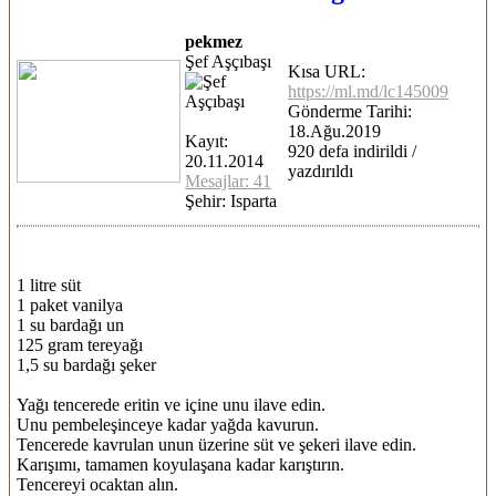
pekmez
Şef Aşçıbaşı
Kısa URL:
https://ml.md/lc145009
Gönderme Tarihi:
18.Ağu.2019
Kayıt:
920 defa indirildi /
20.11.2014
yazdırıldı
Mesajlar: 41
Şehir: Isparta
1 litre süt
1 paket vanilya
1 su bardağı un
125 gram tereyağı
1,5 su bardağı şeker
Yağı tencerede eritin ve içine unu ilave edin.
Unu pembeleşinceye kadar yağda kavurun.
Tencerede kavrulan unun üzerine süt ve şekeri ilave edin.
Karışımı, tamamen koyulaşana kadar karıştırın.
Tencereyi ocaktan alın.