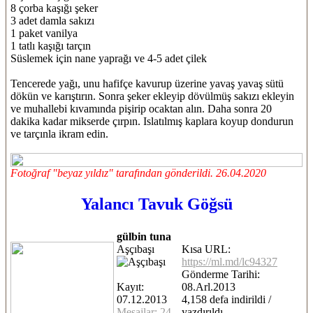
8 çorba kaşığı şeker
3 adet damla sakızı
1 paket vanilya
1 tatlı kaşığı tarçın
Süslemek için nane yaprağı ve 4-5 adet çilek
Tencerede yağı, unu hafifçe kavurup üzerine yavaş yavaş sütü
dökün ve karıştırın. Sonra şeker ekleyip dövülmüş sakızı ekleyin
ve muhallebi kıvamında pişirip ocaktan alın. Daha sonra 20
dakika kadar mikserde çırpın. Islatılmış kaplara koyup dondurun
ve tarçınla ikram edin.
Fotoğraf "beyaz yıldız" tarafından gönderildi. 26.04.2020
Yalancı Tavuk Göğsü
gülbin tuna
Aşçıbaşı
Kısa URL:
https://ml.md/lc94327
Gönderme Tarihi:
Kayıt:
08.Arl.2013
07.12.2013
4,158 defa indirildi /
Mesajlar: 24
yazdırıldı