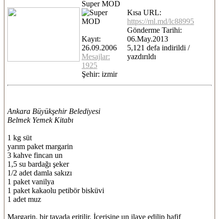
Super MOD
Kısa URL:
https://ml.md/lc88995
Gönderme Tarihi:
Kayıt:
06.May.2013
26.09.2006
5,121 defa indirildi /
Mesajlar:
yazdırıldı
1925
Şehir: izmir
Ankara Büyükşehir Belediyesi
Belmek Yemek Kitabı
1 kg süt
yarım paket margarin
3 kahve fincan un
1,5 su bardağı şeker
1/2 adet damla sakızı
1 paket vanilya
1 paket kakaolu petibör bisküvi
1 adet muz
Margarin, bir tavada eritilir. İçerisine un ilave edilip hafif