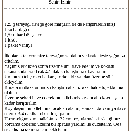
Şehir: İzmir
125 g tereyağı (isteğe göre margarin ile de karıştırabilirsiniz)
1 su bardağı un
1,5 su bardağı şeker
1 lt süt
1 paket vanilya
İlk olarak tenceremize tereyağımızı alalım ve kısık ateşte yağımızı
eritelim.
Yağımız eridikten sonra üzerine unu ilave edelim ve kokusu
çıkana kadar yaklaşık 4-5 dakika karıştırarak kavuralım.
Unumuzu tel çırpıcı ile karıştırırken bir yandan üzerine sütü
ekleyelim.
Burada mutlaka ununuzu karıştırmalısınız aksi halde topaklanma
olabilir.
Üzerine şekeri ilave ederek muhallebimiz kıvam alıp koyulaşana
kadar karıştıralım.
Koyulaşan muhallebimizi ocaktan alalım, sonrasında vanilya ilave
ederek 3-4 dakika mikserle çırpalım.
Hazırladığımız muhallebimizi 22 cm boyutlarındaki ıslattığımız
borcama dökerek üzerini bir spatula yardımı ile düzeltelim. Oda
sıcaklığına gelmesi için bekletelim.