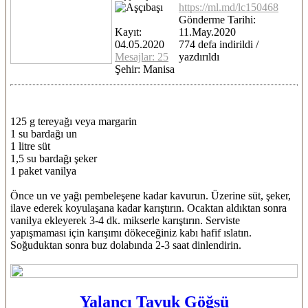
https://ml.md/lc150468
Gönderme Tarihi:
Kayıt:
11.May.2020
04.05.2020
774 defa indirildi /
Mesajlar: 25
yazdırıldı
Şehir: Manisa
125 g tereyağı veya margarin
1 su bardağı un
1 litre süt
1,5 su bardağı şeker
1 paket vanilya
Önce un ve yağı pembeleşene kadar kavurun. Üzerine süt, şeker,
ilave ederek koyulaşana kadar karıştırın. Ocaktan aldıktan sonra
vanilya ekleyerek 3-4 dk. mikserle karıştırın. Serviste
yapışmaması için karışımı dökeceğiniz kabı hafif ıslatın.
Soğuduktan sonra buz dolabında 2-3 saat dinlendirin.
Yalancı Tavuk Göğsü