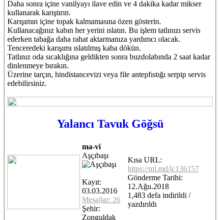
Daha sonra içine vanilyayı ilave edin ve 4 dakika kadar mikser
kullanarak karıştırın.
Karışımın içine topak kalmamasına özen gösterin.
Kullanacağınız kabın her yerini ıslatın. Bu işlem tatlınızı servis
ederken tabağa daha rahat aktarmanıza yardımcı olacak.
Tenceredeki karışımı ıslatılmış kaba dökün.
Tatlınız oda sıcaklığına geldikten sonra buzdolabında 2 saat kadar
dinlenmeye bırakın.
Üzerine tarçın, hindistancevizi veya file antepfıstığı serpip servis
edebilirsiniz.
Yalancı Tavuk Göğsü
ma-vi
Aşçıbaşı
Kısa URL:
https://ml.md/lc136157
Gönderme Tarihi:
Kayıt:
12.Ağu.2018
03.03.2016
1,483 defa indirildi /
Mesajlar: 26
yazdırıldı
Şehir:
Zonguldak