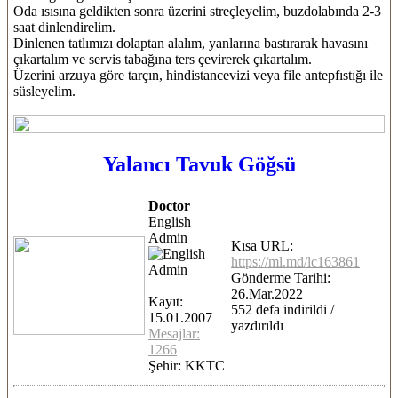
Oda ısısına geldikten sonra üzerini streçleyelim, buzdolabında 2-3
saat dinlendirelim.
Dinlenen tatlımızı dolaptan alalım, yanlarına bastırarak havasını
çıkartalım ve servis tabağına ters çevirerek çıkartalım.
Üzerini arzuya göre tarçın, hindistancevizi veya file antepfıstığı ile
süsleyelim.
Yalancı Tavuk Göğsü
Doctor
English
Admin
Kısa URL:
https://ml.md/lc163861
Gönderme Tarihi:
26.Mar.2022
Kayıt:
552 defa indirildi /
15.01.2007
yazdırıldı
Mesajlar:
1266
Şehir: KKTC