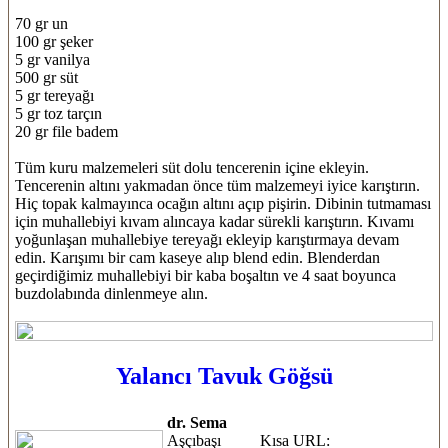
70 gr un
100 gr şeker
5 gr vanilya
500 gr süt
5 gr tereyağı
5 gr toz tarçın
20 gr file badem
Tüm kuru malzemeleri süt dolu tencerenin içine ekleyin.
Tencerenin altını yakmadan önce tüm malzemeyi iyice karıştırın.
Hiç topak kalmayınca ocağın altını açıp pişirin. Dibinin tutmaması
için muhallebiyi kıvam alıncaya kadar sürekli karıştırın. Kıvamı
yoğunlaşan muhallebiye tereyağı ekleyip karıştırmaya devam
edin. Karışımı bir cam kaseye alıp blend edin. Blenderdan
geçirdiğimiz muhallebiyi bir kaba boşaltın ve 4 saat boyunca
buzdolabında dinlenmeye alın.
Yalancı Tavuk Göğsü
dr. Sema
Aşçıbaşı
Kısa URL: