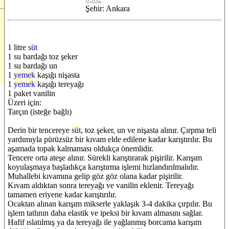
Şehir: Ankara
1 litre
süt
1 su bardağı toz şeker
1 su bardağı un
1
yemek
kaşığı nişasta
1
yemek
kaşığı tereyağı
1 paket vanilin
Üzeri için:
Tarçın (isteğe bağlı)
Derin bir tencereye
süt
, toz şeker, un ve nişasta alınır. Çırpma teli
yardımıyla pürüzsüz bir kıvam elde edilene kadar karıştırılır. Bu
aşamada topak kalmaması oldukça önemlidir.
Tencere orta ateşe alınır. Sürekli karıştırarak pişirilir. Karışım
koyulaşmaya başladıkça karıştırma işlemi hızlandırılmalıdır.
Muhallebi kıvamına gelip göz göz olana kadar pişirilir.
Kıvam aldıktan sonra tereyağı ve vanilin eklenir. Tereyağı
tamamen eriyene kadar karıştırılır.
Ocaktan alınan karışım mikserle yaklaşık 3-4 dakika çırpılır. Bu
işlem tatlının daha elastik ve ipeksi bir kıvam almasını sağlar.
Hafif ıslatılmış ya da tereyağı ile yağlanmış borcama karışım