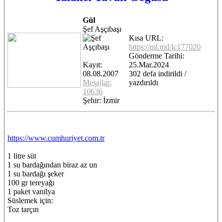
Gül
Şef Aşçıbaşı
Kısa URL:
https://ml.md/lc177020
Gönderme Tarihi:
Kayıt:
25.Mar.2024
08.08.2007
302 defa indirildi /
Mesajlar:
yazdırıldı
10636
Şehir: İzmir
https://www.cumhuriyet.com.tr
1 litre süt
1 su bardağından biraz az un
1 su bardağı şeker
100 gr tereyağı
1 paket vanilya
Süslemek için:
Toz tarçın