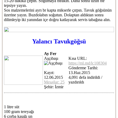
15-20 dakika çırpın. Soğumaya bırakın. Daha sonra uzun bir
tepsiye yayın.
Sos malzemelerini ayrı br kapta mikserle çırpın. Tavuk göğsünün
üzerine yayın. Buzdolabın soğutun. Dolaptan aldıktan sonra
dilimleyip iki yanından içe doğru katlayarak servis tabağına alın.
Yalancı Tavukgöğsü
Ay Fer
Aşçıbaşı
Kısa URL:
https://ml.md/lc108304
Gönderme Tarihi:
Kayıt:
13.Haz.2015
12.06.2015
4,091 defa indirildi /
Mesajlar: 25
yazdırıldı
Şehir: İzmir
1 litre süt
100 gram tereyağı
6 çorba kaşığı un