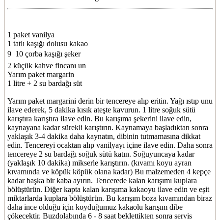
1 paket vanilya
1 tatlı kaşığı dolusu kakao
9  10 çorba kaşığı şeker
2 küçük kahve fincanı un
Yarım paket margarin
1 litre + 2 su bardağı süt
Yarım paket margarini derin bir tencereye alıp eritin. Yağı ıstıp unu
ilave ederek, 5 dakika kısık ateşte kavurun. 1 litre soğuk sütü
karıştıra karıştıra ilave edin. Bu karışıma şekerini ilave edin,
kaynayana kadar sürekli karıştırın. Kaynamaya başladıktan sonra
yaklaşık 3-4 dakika daha kaynatın, dibinin tutmamasına dikkat
edin. Tencereyi ocaktan alıp vanilyayı içine ilave edin. Daha sonra
tencereye 2 su bardağı soğuk sütü katın. Soğuyuncaya kadar
(yaklaşık 10 dakika) mikserle karıştırın. (kıvamı koyu ayran
kıvamında ve köpük köpük olana kadar) Bu malzemeden 4 kepçe
kadar başka bir kaba ayırın. Tencerede kalan karışımı kuplara
bölüştürün. Diğer kapta kalan karışıma kakaoyu ilave edin ve eşit
miktarlarda kuplara bölüştürün. Bu karışım boza kıvamından biraz
daha ince olduğu için koyduğumuz kakaolu karışım dibe
çökecektir. Buzdolabında 6 - 8 saat beklettikten sonra servis