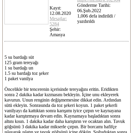
Gönderme Tarihi:
Kayıt:
06.Şub.2022
12.08.2020
1,006 defa indirildi /
Mesajlar:
yazdırıldı
5284
Şehir:
Amasya
5 su bardağı süt
125 gram tereyağı
1 su bardağı un
1.5 su bardağı toz şeker
1 paket vanilya
Öncelikle bir tencerenin içerisinde tereyağını eritin. Eridikten
sonra 2 dakika kadar kızmasını bekleyin. İçine unu ekleyerek
kavurun. Unun renginin değişmemesine dikkat edin. Ardından
sütü ekleyin. Sonrasında da toz şekeri koyun. 1 paket şekerli
vanilyayı da kattıktan sonra karışımı iyice çırpın ve kaynayana
kadar karıştırmaya devam edin. Kaynamaya başladıktan sonra
altını kısın. 1 dakika kadar daha karıştırın ve ocaktan alın. Tavuk
göğsünü 3 dakika kadar mikserle çırpın. Bir borcamı hafifçe
ıslayarak ıslatın ve tavuk göğsünü içine dökün. Soğuduktan sonra