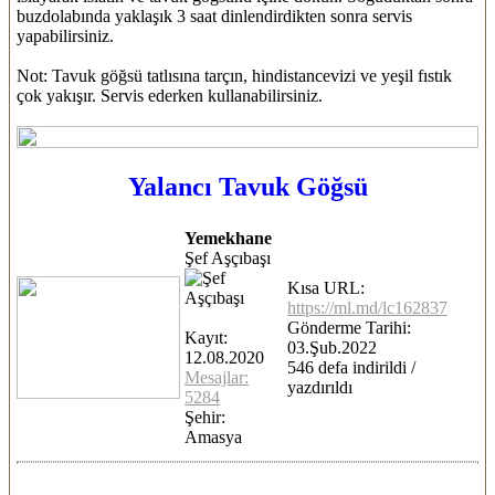
buzdolabında yaklaşık 3 saat dinlendirdikten sonra servis
yapabilirsiniz.
Not: Tavuk göğsü tatlısına tarçın, hindistancevizi ve yeşil fıstık
çok yakışır. Servis ederken kullanabilirsiniz.
Yalancı Tavuk Göğsü
Yemekhane
Şef Aşçıbaşı
Kısa URL:
https://ml.md/lc162837
Gönderme Tarihi:
Kayıt:
03.Şub.2022
12.08.2020
546 defa indirildi /
Mesajlar:
yazdırıldı
5284
Şehir:
Amasya