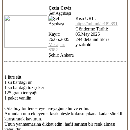
Çetin Ceviz
Şef Aşçıbaşı
Kısa URL:
https://ml.md/lc182891
Gönderme Tarihi:
Kayıt:
05.May.2025
26.05.2005
294 defa indirildi /
Mesajlar:
yazdırıldı
6982
Şehir: Ankara
1 litre süt
1 su bardağı un
1 su bardağı toz şeker
125 gram tereyağı
1 paket vanilin
Orta boy bir tencereye tereyağını alın ve eritin.
Ardından unu ekleyerek kısık ateşte kokusu çıkana kadar sürekli
karıştırarak kavurun.
Unun yanmamasına dikkat edin; hafif sarımsı bir renk alması
yeterlidir.