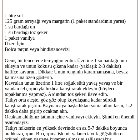
1 litre süt
125 gram tereyağı veya margarin (1 paket standardının yarısı)
1 su bardağı un
1 su bardağı toz şeker
1 paket vanilya
Üzeri İçin:
Bolca tarçın veya hindistancevizi
Geniş bir tencerede tereyağını eritin. Üzerine 1 su bardağı unu
ekleyin ve unun kokusu çıkana kadar (yaklaşık 2-3 dakika)
hafifçe kavurun. Dikkat: Unun renginin kararmamasına, beyaz
kalmasına özen gösterin.
Kavrulan unun üzerine 1 litre soğuk sütü yavaş yavaş ve bir
yandan tel çırpıcıyla hızlıca karıştırarak ekleyin (böylece
topaklanma yapmaz). Ardından toz şekeri ilave edin.
Tatlıyı orta ateşte, göz göz olup koyulaşana kadar sürekli
karıştırarak pişirin. Kaynamaya başladıktan sonra altını kısın, 1-2
dakika daha pişirip ocaktan alın.
Ocaktan aldığınız tatlının içine vanilyayı ekleyin. Şimdi en önemli
aşamadayız:
Tatlıyı mikserin en yüksek devrinde en az 5-7 dakika boyunca
aralıksız çırpın. Bu çırpma işlemi, yalancı tavuk göğsünün o
orijinal, sünen pastane kıvamını almasını sağlayacaktır.