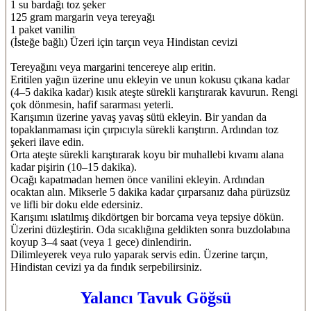
1 su bardağı toz şeker
125 gram margarin veya tereyağı
1 paket vanilin
(İsteğe bağlı) Üzeri için tarçın veya Hindistan cevizi
Tereyağını veya margarini tencereye alıp eritin.
Eritilen yağın üzerine unu ekleyin ve unun kokusu çıkana kadar
(4–5 dakika kadar) kısık ateşte sürekli karıştırarak kavurun. Rengi
çok dönmesin, hafif sararması yeterli.
Karışımın üzerine yavaş yavaş sütü ekleyin. Bir yandan da
topaklanmaması için çırpıcıyla sürekli karıştırın. Ardından toz
şekeri ilave edin.
Orta ateşte sürekli karıştırarak koyu bir muhallebi kıvamı alana
kadar pişirin (10–15 dakika).
Ocağı kapatmadan hemen önce vanilini ekleyin. Ardından
ocaktan alın. Mikserle 5 dakika kadar çırparsanız daha pürüzsüz
ve lifli bir doku elde edersiniz.
Karışımı ıslatılmış dikdörtgen bir borcama veya tepsiye dökün.
Üzerini düzleştirin. Oda sıcaklığına geldikten sonra buzdolabına
koyup 3–4 saat (veya 1 gece) dinlendirin.
Dilimleyerek veya rulo yaparak servis edin. Üzerine tarçın,
Hindistan cevizi ya da fındık serpebilirsiniz.
Yalancı Tavuk Göğsü