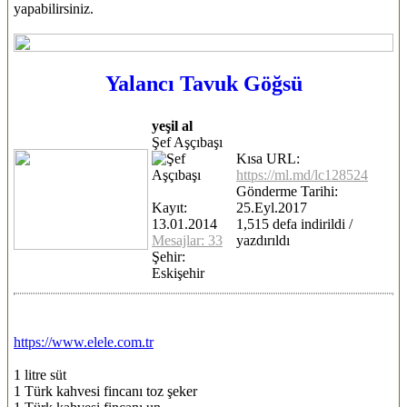
yapabilirsiniz.
Yalancı Tavuk Göğsü
yeşil al
Şef Aşçıbaşı
Kısa URL:
https://ml.md/lc128524
Gönderme Tarihi:
Kayıt:
25.Eyl.2017
13.01.2014
1,515 defa indirildi /
Mesajlar: 33
yazdırıldı
Şehir:
Eskişehir
https://www.elele.com.tr
1 litre süt
1 Türk kahvesi fincanı toz şeker