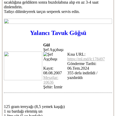
sıcaklığına geldikten sonra buzdolabına alıp en az 3-4 saat
dinlendirin.
Tatlıyı dilimleyerek tarçın serperek servis edin.
Yalancı Tavuk Göğsü
Gül
Şef Aşçıbaşı
Kısa URL:
https://ml.md/lc178497
Gönderme Tarihi:
Kayıt:
06.Tem.2024
08.08.2007
355 defa indirildi /
Mesajlar:
yazdırıldı
10636
Şehir: İzmir
125 gram tereyağı (8,5 yemek kaşığı)
1 su bardağı elenmiş un
1 litre süt (5 su bardağı)