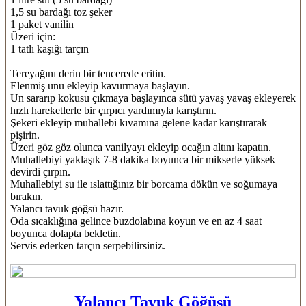
1,5 su bardağı toz şeker
1 paket vanilin
Üzeri için:
1 tatlı kaşığı tarçın
Tereyağını derin bir tencerede eritin.
Elenmiş unu ekleyip kavurmaya başlayın.
Un sararıp kokusu çıkmaya başlayınca sütü yavaş yavaş ekleyerek
hızlı hareketlerle bir çırpıcı yardımıyla karıştırın.
Şekeri ekleyip muhallebi kıvamına gelene kadar karıştırarak
pişirin.
Üzeri göz göz olunca vanilyayı ekleyip ocağın altını kapatın.
Muhallebiyi yaklaşık 7-8 dakika boyunca bir mikserle yüksek
devirdi çırpın.
Muhallebiyi su ile ıslattığınız bir borcama dökün ve soğumaya
bırakın.
Yalancı tavuk göğsü hazır.
Oda sıcaklığına gelince buzdolabına koyun ve en az 4 saat
boyunca dolapta bekletin.
Servis ederken tarçın serpebilirsiniz.
Yalancı Tavuk Göğüsü