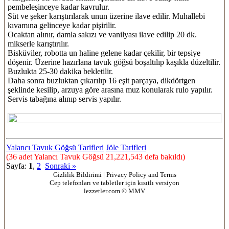
pembeleşinceye kadar kavrulur.
Süt ve şeker karıştırılarak unun üzerine ilave edilir. Muhallebi
kıvamına gelinceye kadar pişirilir.
Ocaktan alınır, damla sakızı ve vanilyası ilave edilip 20 dk.
mikserle karıştırılır.
Bisküviler, robotta un haline gelene kadar çekilir, bir tepsiye
döşenir. Üzerine hazırlana tavuk göğsü boşaltılıp kaşıkla düzeltilir.
Buzlukta 25-30 dakika bekletilir.
Daha sonra buzluktan çıkarılıp 16 eşit parçaya, dikdörtgen
şeklinde kesilip, arzuya göre arasına muz konularak rulo yapılır.
Servis tabağına alınıp servis yapılır.
Yalancı Tavuk Göğsü Tarifleri
Jöle Tarifleri
(36 adet Yalancı Tavuk Göğsü 21,221,543 defa bakıldı)
Sayfa:
1
,
2
Sonraki »
Gizlilik Bildirimi | Privacy Policy and Terms
Cep telefonları ve tabletler için kısıtlı versiyon
lezzetler.com © MMV