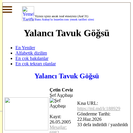
Yiyiniz içiniz ancak israf etmeyiniz (Araf 31)
Banu Atabay'in
lezzetler.com yemek tarifleri sitesi
Yalancı Tavuk Göğsü
En Yeniler
Alfabetik dizilim
En çok bakılanlar
En çok tekrarı olanlar
Yalancı Tavuk Göğsü
Çetin Ceviz
Şef Aşçıbaşı
Kısa URL:
https://ml.md/lc188929
Gönderme Tarihi:
Kayıt:
22.Haz.2026
26.05.2005
33 defa indirildi / yazdırıldı
Mesajlar:
6982