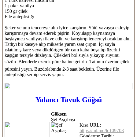
1 Türk kahvesi fincanı un
1 paket vanilya
150 gr çilek
File antepfıstığı
Şeker ve unu tencereye alıp iyice karıştırın. Sütü yavaşça ekleyip
karıştırmaya devam ederek pişirin. Koyulaşıp kaynamaya
başlayınca vanilyayı ilave edin ve karıştırıp tencereyi ocaktan alın.
Tatlıyı bir kaseye alıp mikserle yarım saat çırpın. İçi suyla
ıslatılmış kare veya dikdörtgen bir cam kaba boşaltıp üzerini
kaşığın tersiyle düzleyin. Çilekleri bol suyla yıkayıp suyunu
süzün. Blenderle ezerek püre haline getirin. Tatlının üzerine çilek
püresini yayın. Buzdolabında 2-3 saat bekletin. Üzerine file
antepfıstığı serpip servis yapın.
Yalancı Tavuk Göğsü
Göksen
Şef Aşçıbaşı
Kısa URL:
https://ml.md/lc109703
Gönderme Tarihi: