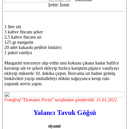
Şehir: İzmir
1 litre süt
3 kahve fincanı şeker
2,5 kahve fincanı un
125 gr margarin
20 adet kakaolu petibör bisküvi
1 paket vanilya
Margarini tencereye alıp eritin unu kokusu çıkana kadar hafifce
kavurup süt ve şekeri ekleyip hızlıca karıştırın.pişince vanilyayı
ekleyip mikserle 10. dakika çırpın. Borcama un haline gelmiş
bisküvileri yayıp muhallebiyi dökün soğuyunca kesip rulo
yaparak servis yapın.
Fotoğraf "Domates Perisi" tarafından gönderildi. 31.01.2022
Yalancı Tavuk Göğsü
siyami