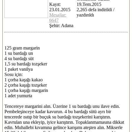
Kayıt:
19.Tem.2015
23.01.2015
2,265 defa indirildi /
Mesajlar:
yazdırıldı
6647
Şehir: Adana
125 gram margarin
1 su bardağı un
4 su bardağı süt
1,5 su bardağı tozşeker
1 paket vanilya
Sosu için:
1 çorba kaşığı kakao
2 çorba kaşığı tozşeker
1 çorba kaşığı margarin
1 adet yumurta
Tencereye margarini alın. Üzerine 1 su bardağı unu ilave edin.
Pembeleşinceye kadar kavurun. 4 bu bardağı sütü ayrı bir
tencerede ısıtıp bir buçuk su bardağı tozşekerini karıştırın.
Kavrulan una ekleyip, iyice karıştırın. Topaklanmamasına dikkat
edin. Muhallebi kıvamına gelince karışımı ateşten alın. Mikserle