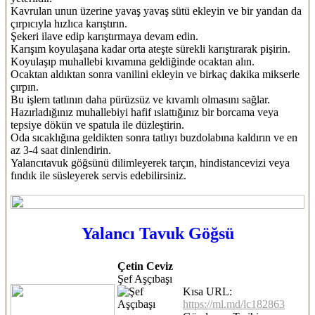
Kavrulan unun üzerine yavaş yavaş sütü ekleyin ve bir yandan da
çırpıcıyla hızlıca karıştırın.
Şekeri ilave edip karıştırmaya devam edin.
Karışım koyulaşana kadar orta ateşte sürekli karıştırarak pişirin.
Koyulaşıp muhallebi kıvamına geldiğinde ocaktan alın.
Ocaktan aldıktan sonra vanilini ekleyin ve birkaç dakika mikserle
çırpın.
Bu işlem tatlının daha pürüzsüz ve kıvamlı olmasını sağlar.
Hazırladığınız muhallebiyi hafif ıslattığınız bir borcama veya
tepsiye dökün ve spatula ile düzleştirin.
Oda sıcaklığına geldikten sonra tatlıyı buzdolabına kaldırın ve en
az 3-4 saat dinlendirin.
Yalancıtavuk göğsünü dilimleyerek tarçın, hindistancevizi veya
fındık ile süsleyerek servis edebilirsiniz.
Yalancı Tavuk Göğsü
Çetin Ceviz
Şef Aşçıbaşı
Kısa URL:
https://ml.md/lc182863