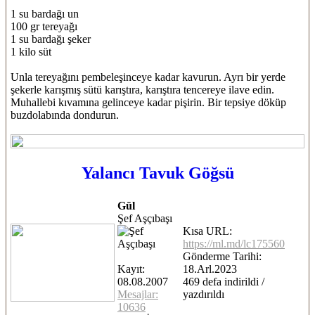
1 su bardağı un
100 gr tereyağı
1 su bardağı şeker
1 kilo süt
Unla tereyağını pembeleşinceye kadar kavurun. Ayrı bir yerde
şekerle karışmış sütü karıştıra, karıştıra tencereye ilave edin.
Muhallebi kıvamına gelinceye kadar pişirin. Bir tepsiye döküp
buzdolabında dondurun.
Yalancı Tavuk Göğsü
Gül
Şef Aşçıbaşı
Kısa URL:
https://ml.md/lc175560
Gönderme Tarihi:
Kayıt:
18.Arl.2023
08.08.2007
469 defa indirildi /
Mesajlar:
yazdırıldı
10636