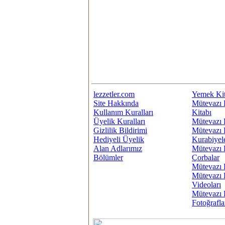
lezzetler.com
Yemek Kit
Site Hakkında
Mütevazı 
Kullanım Kuralları
Kitabı
Üyelik Kuralları
Mütevazı 
Gizlilik Bildirimi
Mütevazı 
Hediyeli Üyelik
Kurabiyel
Alan Adlarımız
Mütevazı 
Bölümler
Çorbalar
Mütevazı 
Mütevazı 
Videoları
Mütevazı 
Fotoğrafla