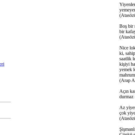
Yiyenler
yemeyen
(Atasöz
Boş bir 
bir kafay
(Atasöz
Nice lok
ki, sahip
saatlik l
eri
kişiyi h
yemek l
mahrum 
(Arap A
Açın ka
durmaz 
Az yiye
çok yiy
(Atasöz
Şişmanlı
Çünkü ş