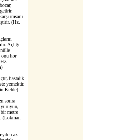
bozar,
getirir.
karşı imsanı
ştirir. (Hz.
açların
dır. Açlığı
nülle
 onu hor
(Hz.
a)
çtır, hastalık
üste yemektir.
in Kelde)
n sonra
 yürüyün,
 bir metre
le. (Lokman
şeyden az