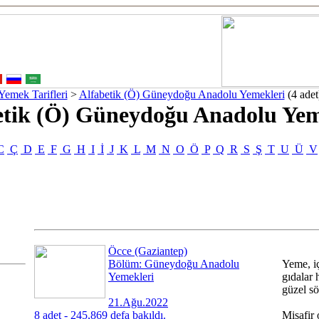
Yemek Tarifleri
>
Alfabetik (Ö) Güneydoğu Anadolu Yemekleri
(4 adet
etik (Ö) Güneydoğu Anadolu Yem
C
Ç
D
E
F
G
H
I
İ
J
K
L
M
N
O
Ö
P
Q
R
S
Ş
T
U
Ü
V
Öcce (Gaziantep)
Bölüm: Güneydoğu Anadolu
Yeme, i
Yemekleri
gıdalar 
güzel sö
21.Ağu.2022
8 adet - 245,869 defa bakıldı.
Misafir 