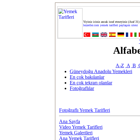
Yiyiniz iciniz ancak israf etmeyiniz (Araf 31)
lezzetler.com yemek tarifleri paylaşım sitesi
Alfab
A-Z
A
B
Güneydoğu Anadolu Yemekleri
En çok bakılanlar
En çok tekrarı olanlar
Fotoğraflılar
Fotoğraflı Yemek Tarifleri
Ana Sayfa
Video Yemek Tarifleri
Yemek Galerileri
Ana Yemek Tarifleri