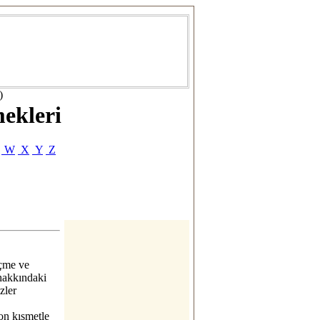
)
ekleri
W
X
Y
Z
çme ve
hakkındaki
zler
on kısmetle