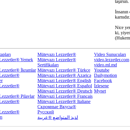
taşırsın
İnsanın
karnıdır
Nice ye
ki, yiye
(Hukem
apları
Mütevazı Lezzetler®
Video Sunucuları
Lezzetler® Yemek
Mütevazı Lezzetler®
video.lezzetler.com
Sertifikaları
video.ml.md
Lezzetler® İkramlar
Mütevazı Lezzetler® Türkçe
Youtube
Lezzetler®
Mütevazı Lezzetler® Azəricə
Dailymotion
er
Mütevazi Lezzetler® English
Facebook
Lezzetler®
Mütevazi Lezzetler® Español
İzlesene
Mütevazi Lezzetler® Deutsch
Mynet
Lezzetler® Pilavlar
Mütevazi Lezzetler® Français
Lezzetler®
Mütevazi Lezzetler® Italiane
Скромные Вкусы®
Lezzetler®
Русский
rı
لذيذ المتواضع ®عربية