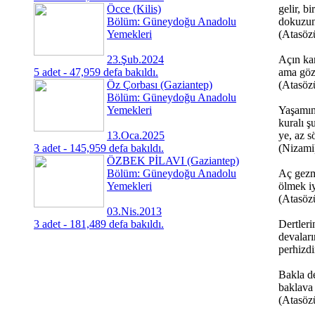
Öcce (Kilis)
gelir, bi
Bölüm: Güneydoğu Anadolu
dokuzun
Yemekleri
(Atasöz
23.Şub.2024
Açın kar
5 adet - 47,959 defa bakıldı.
ama gö
Öz Çorbası (Gaziantep)
(Atasöz
Bölüm: Güneydoğu Anadolu
Yemekleri
Yaşamın 
kuralı ş
13.Oca.2025
ye, az sö
3 adet - 145,959 defa bakıldı.
(Nizami
ÖZBEK PİLAVI (Gaziantep)
Bölüm: Güneydoğu Anadolu
Aç gezm
Yemekleri
ölmek iy
(Atasöz
03.Nis.2013
3 adet - 181,489 defa bakıldı.
Dertleri
devaları
perhizdi
Bakla de
baklava
(Atasöz