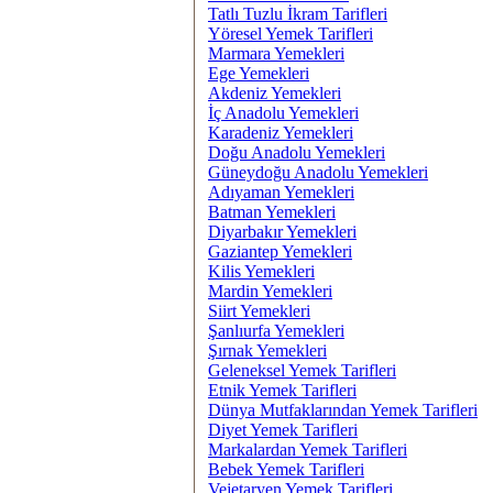
Tatlı Tuzlu İkram Tarifleri
Yöresel Yemek Tarifleri
Marmara Yemekleri
Ege Yemekleri
Akdeniz Yemekleri
İç Anadolu Yemekleri
Karadeniz Yemekleri
Doğu Anadolu Yemekleri
Güneydoğu Anadolu Yemekleri
Adıyaman Yemekleri
Batman Yemekleri
Diyarbakır Yemekleri
Gaziantep Yemekleri
Kilis Yemekleri
Mardin Yemekleri
Siirt Yemekleri
Şanlıurfa Yemekleri
Şırnak Yemekleri
Geleneksel Yemek Tarifleri
Etnik Yemek Tarifleri
Dünya Mutfaklarından Yemek Tarifleri
Diyet Yemek Tarifleri
Markalardan Yemek Tarifleri
Bebek Yemek Tarifleri
Vejetaryen Yemek Tarifleri