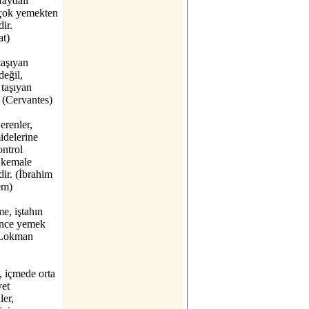
faydalı
çok yemekten
dir.
at)
taşıyan
değil,
 taşıyan
 (Cervantes)
erenler,
idelerine
ontrol
 kemale
dir. (İbrahim
em)
e, iştahın
nce yemek
(Lokman
 içmede orta
yet
ler,