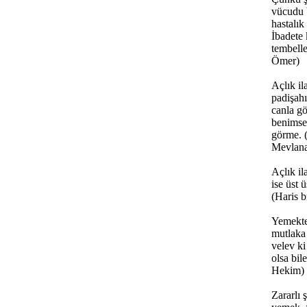
vücudu 
hastalık 
İbadete 
tembelle
Ömer)
Açlık il
padişahı
canla gö
benimse
görme. 
Mevlan
Açlık ila
ise üst 
(Haris b
Yemekte
mutlaka
velev ki
olsa bi
Hekim)
Zararlı 