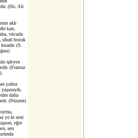
inin
ır. (Hz. Ali
enin aklı
lbi katı,
kaba, vücudu
 sihati bozuk
kısadır. (S.
ğası)
ün işleyen
edir. (Fransız
)
an yalnız
 yaşasaydı,
enler daha
rdı. (Nizami)
 uyma,
z ye ki seni
taşısın, eğer
en, sen
ırtında