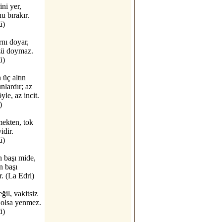
rini yer,
u bırakır.
ü)
nı doyar,
zü doymaz.
ü)
üç altın
unlardır; az
yle, az incit.
)
ekten, tok
idir.
ü)
n başı mide,
n başı
r. (La Edri)
ğil, vakitsiz
 olsa yenmez.
ü)