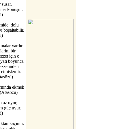
 susar,
ler konuşur.
ü)
mide, dolu
ı boşaltabilir.
ü)
malar vardır
lerini bir
ezzet için o
ayatı boyunca
ezzetinden
etmişlerdir.
tasözü)
rnında ekmek
(Atasözü)
n az uyur,
en güç uyur.
ü)
ktan kaçının.
işmanlık