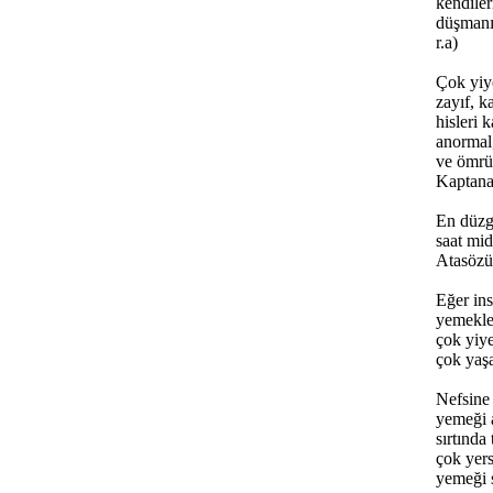
kendiler
düşmanıd
r.a)
Çok yiy
zayıf, ka
hisleri 
anormal,
ve ömrü 
Kaptana
En düzg
saat mid
Atasözü
Eğer ins
yemekle
çok yiy
çok yaşa
Nefsine
yemeği a
sırtında 
çok yers
yemeği s