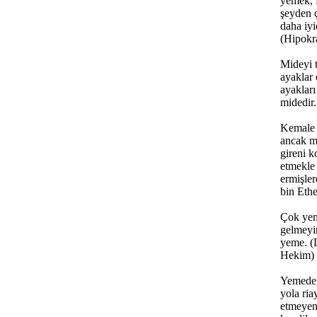
yemek, 
şeyden 
daha iyi
(Hipokr
Mideyi 
ayaklar 
ayakları
midedir.
Kemale 
ancak m
gireni k
etmekle
ermişler
bin Eth
Çok yem
gelmeyi
yeme. 
Hekim)
Yemede,
yola ria
etmeyen