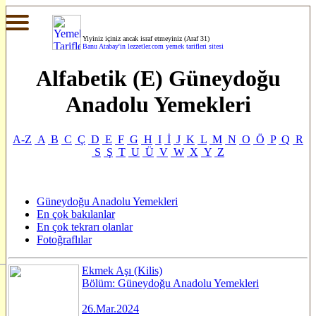
Yiyiniz içiniz ancak israf etmeyiniz (Araf 31)
Banu Atabay'in
lezzetler.com yemek tarifleri sitesi
Alfabetik (E) Güneydoğu
Anadolu Yemekleri
A-Z
A
B
C
Ç
D
E
F
G
H
I
İ
J
K
L
M
N
O
Ö
P
Q
R
S
Ş
T
U
Ü
V
W
X
Y
Z
Güneydoğu Anadolu Yemekleri
En çok bakılanlar
En çok tekrarı olanlar
Fotoğraflılar
Ekmek Aşı (Kilis)
Bölüm: Güneydoğu Anadolu Yemekleri
26.Mar.2024