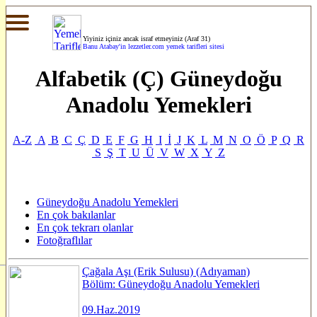
Yiyiniz içiniz ancak israf etmeyiniz (Araf 31)
Banu Atabay'in
lezzetler.com yemek tarifleri sitesi
Alfabetik (Ç) Güneydoğu
Anadolu Yemekleri
A-Z
A
B
C
Ç
D
E
F
G
H
I
İ
J
K
L
M
N
O
Ö
P
Q
R
S
Ş
T
U
Ü
V
W
X
Y
Z
Güneydoğu Anadolu Yemekleri
En çok bakılanlar
En çok tekrarı olanlar
Fotoğraflılar
Çağala Aşı (Erik Sulusu) (Adıyaman)
Bölüm: Güneydoğu Anadolu Yemekleri
09.Haz.2019