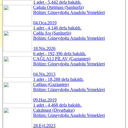
1 adet - 5,442 defa bakıldı.
Çağala Otırtması (Şanlıurfa)
Bölüm: Güneydoğu Anadolu Yemekleri
04.Oca.2019
1 adet - 4,146 defa bakıldı.
Çağla Aşı (Şanlıurfa)
Bölüm: Güneydoğu Anadolu Yemekleri
18.Nis.2026
6 adet - 192,396 defa bakıldı.
ÇAĞLALI PİLAV (Gaziantep)
Bölüm: Güneydoğu Anadolu Yemekleri
04.Nis.2013
1 adet - 18,288 defa bakıldı.
Çağlaşı (Gaziantep)
Bölüm: Güneydoğu Anadolu Yemekleri
09.Haz.2019
1 adet - 4,468 defa bakıldı.
Çakılmast (Diyarbakır)
Bölüm: Güneydoğu Anadolu Yemekleri
28.Eyl.2023