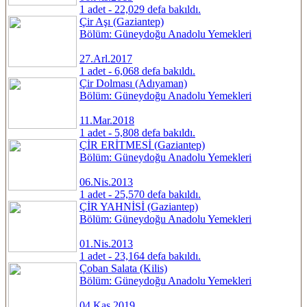
1 adet - 22,029 defa bakıldı.
Çir Aşı (Gaziantep)
Bölüm: Güneydoğu Anadolu Yemekleri
27.Arl.2017
1 adet - 6,068 defa bakıldı.
Çir Dolması (Adıyaman)
Bölüm: Güneydoğu Anadolu Yemekleri
11.Mar.2018
1 adet - 5,808 defa bakıldı.
ÇİR ERİTMESİ (Gaziantep)
Bölüm: Güneydoğu Anadolu Yemekleri
06.Nis.2013
1 adet - 25,570 defa bakıldı.
ÇİR YAHNİSİ (Gaziantep)
Bölüm: Güneydoğu Anadolu Yemekleri
01.Nis.2013
1 adet - 23,164 defa bakıldı.
Çoban Salata (Kilis)
Bölüm: Güneydoğu Anadolu Yemekleri
04.Kas.2019