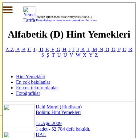
Yiyiniz içiniz ancak israf etmeyiniz (Araf 31)
Banu Atabay'in
lezzetler.com yemek tarifleri sitesi
Alfabetik (D) Hint Yemekleri
A-Z
A
B
C
Ç
D
E
F
G
H
I
İ
J
K
L
M
N
O
Ö
P
Q
R
S
Ş
T
U
Ü
V
W
X
Y
Z
Hint Yemekleri
En çok bakılanlar
En çok tekrarı olanlar
Fotoğraflılar
Dahi Murgi (Hindistan)
Bölüm: Hint Yemekleri
12.Ağu.2009
1 adet - 52,784 defa bakıldı.
DAL