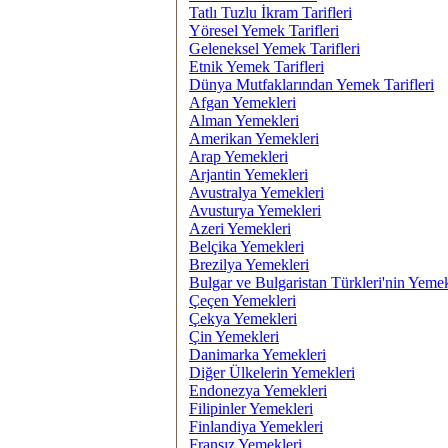
Tatlı Tuzlu İkram Tarifleri
Yöresel Yemek Tarifleri
Geleneksel Yemek Tarifleri
Etnik Yemek Tarifleri
Dünya Mutfaklarından Yemek Tarifleri
Afgan Yemekleri
Alman Yemekleri
Amerikan Yemekleri
Arap Yemekleri
Arjantin Yemekleri
Avustralya Yemekleri
Avusturya Yemekleri
Azeri Yemekleri
Belçika Yemekleri
Brezilya Yemekleri
Bulgar ve Bulgaristan Türkleri'nin Yemek
Çeçen Yemekleri
Çekya Yemekleri
Çin Yemekleri
Danimarka Yemekleri
Diğer Ülkelerin Yemekleri
Endonezya Yemekleri
Filipinler Yemekleri
Finlandiya Yemekleri
Fransız Yemekleri