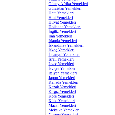
Güney Afrika Yemekleri
Gürcistan Yemekleri
Haiti Yemekleri
Hint Yemekleri
Hırvat Yemekleri
Hollanda Yemekleri
İngiliz Yemekleri
İran Yemekleri
İrlanda Yemekleri
İskandinav Yemekleri
İskoç Yemekleri
İspanyol Yemekleri
İsrail Yemekleri
İsveç Yemekleri
İsviçre Yemekleri
İtalyan Yemekleri
Japon Yemekleri
Kanada Yemekleri
Kazak Yemekleri
Kırgız Yemekleri
Kore Yemekleri
Küba Yemekleri
Macar Yemekleri
Meksika Yemekleri
Norveç Yemekleri