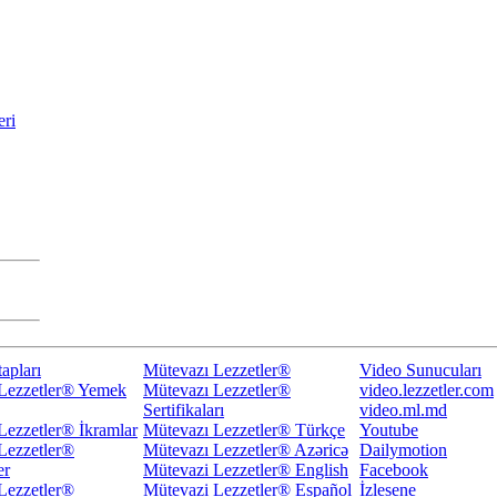
eri
apları
Mütevazı Lezzetler®
Video Sunucuları
Lezzetler® Yemek
Mütevazı Lezzetler®
video.lezzetler.com
Sertifikaları
video.ml.md
Lezzetler® İkramlar
Mütevazı Lezzetler® Türkçe
Youtube
Lezzetler®
Mütevazı Lezzetler® Azəricə
Dailymotion
er
Mütevazi Lezzetler® English
Facebook
Lezzetler®
Mütevazi Lezzetler® Español
İzlesene