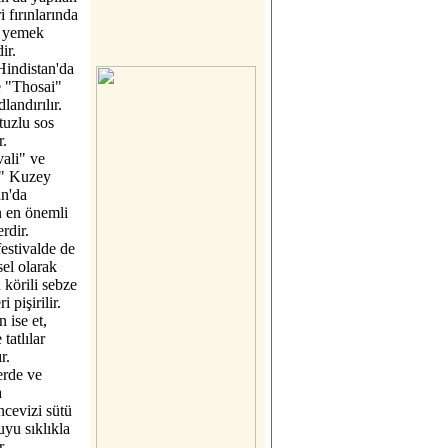
 fırınlarında
n yemek
dir.
indistan'da
 "Thosai"
landırılır.
 tuzlu sos
r.
ali" ve
" Kuzey
an'da
n en önemli
erdir.
festivalde de
el olarak
körili sebze
 pişirilir.
 ise et,
tatlılar
r.
rde ve
a
ncevizi sütü
uyu sıklıkla
r.