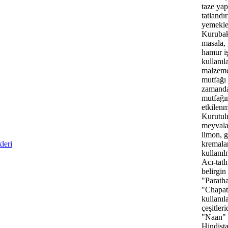
taze yap
tatlandı
yemekler
Kurubak
masala,
hamur iş
kullanıl
malzeme
mutfağı
zamanda
mutfağı
etkilenmi
Kurutu
meyvalar
limon, 
leri
kremalar
kullanıl
Acı-tatl
belirgin 
"Parath
"Chapat
kullanı
çeşitler
"Naan"
Hindista