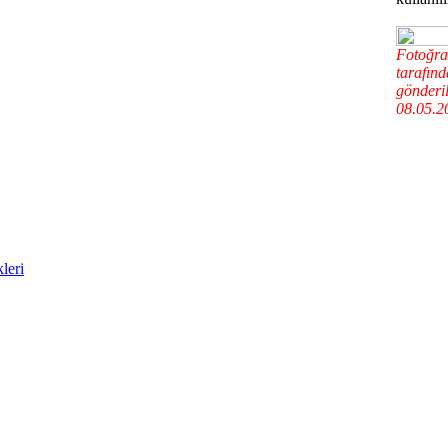
Fotoğra
tarafın
gönderil
08.05.2
leri