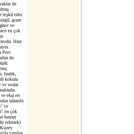
raklar ile
rılmış
 teşkil eder.
lagil, gram
 ghee ve
leri en çok
an
lerdir. Hint
 aynı
 Pers
ndan da
ştir.
lmuş
, fındık,
gül kokulu
 ve soslar
maktadır.
ı ve ekşi en
olan tatlardır.
a" ve
i" en çok
lan hamur
idir (ekmek)
 Kuzey
n'da yapılan