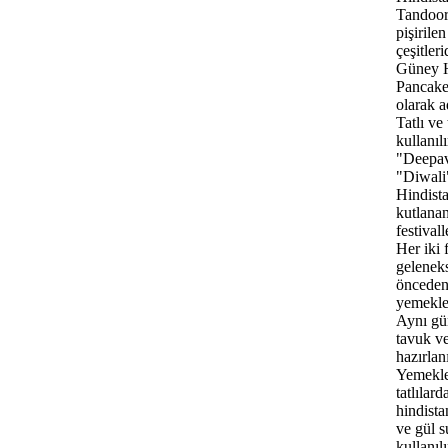
Tandoori
pişirile
çeşitleri
Güney H
Pancake
olarak ad
Tatlı ve
kullanılı
"Deepav
"Diwali
Hindist
kutlana
festivall
Her iki 
geleneks
önceden 
yemekleri
Aynı gün
tavuk ve 
hazırlanı
Yemekle
tatlılard
hindista
ve gül s
kullanılı