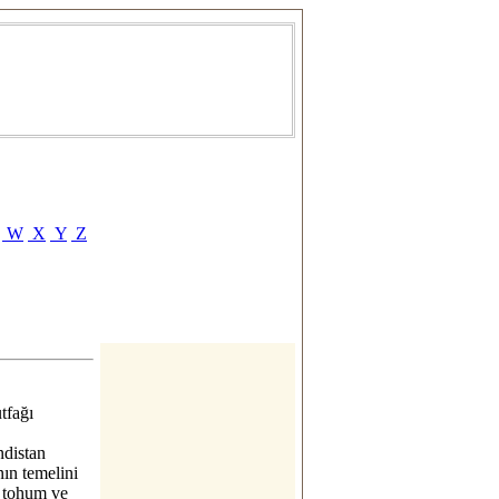
W
X
Y
Z
tfağı
ndistan
ın temelini
, tohum ve