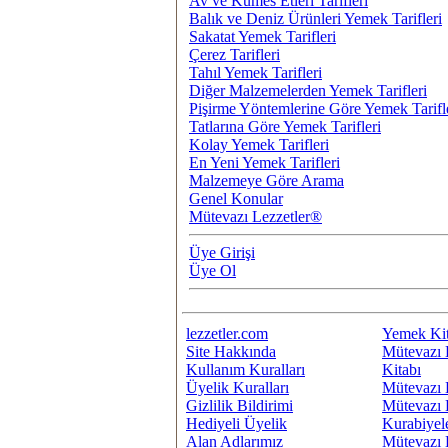
Av ve Kümes Etleri Tarifleri
Balık ve Deniz Ürünleri Yemek Tarifleri
Sakatat Yemek Tarifleri
Çerez Tarifleri
Tahıl Yemek Tarifleri
Diğer Malzemelerden Yemek Tarifleri
Pişirme Yöntemlerine Göre Yemek Tarifl
Tatlarına Göre Yemek Tarifleri
Kolay Yemek Tarifleri
En Yeni Yemek Tarifleri
Malzemeye Göre Arama
Genel Konular
Mütevazı Lezzetler®
Üye Girişi
Üye Ol
lezzetler.com
Yemek Kit
Site Hakkında
Mütevazı 
Kullanım Kuralları
Kitabı
Üyelik Kuralları
Mütevazı 
Gizlilik Bildirimi
Mütevazı 
Hediyeli Üyelik
Kurabiyel
Alan Adlarımız
Mütevazı 