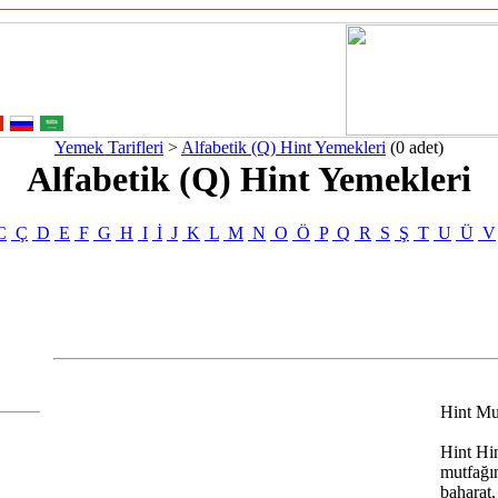
Yemek Tarifleri
>
Alfabetik (Q) Hint Yemekleri
(0 adet)
Alfabetik (Q) Hint Yemekleri
C
Ç
D
E
F
G
H
I
İ
J
K
L
M
N
O
Ö
P
Q
R
S
Ş
T
U
Ü
V
Hint Mu
Hint Hi
mutfağın
baharat