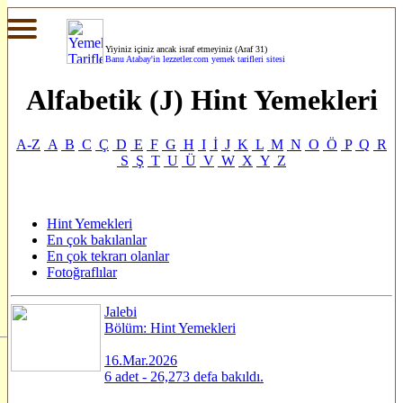
Yiyiniz içiniz ancak israf etmeyiniz (Araf 31)
Banu Atabay'in
lezzetler.com yemek tarifleri sitesi
Alfabetik (J) Hint Yemekleri
A-Z
A
B
C
Ç
D
E
F
G
H
I
İ
J
K
L
M
N
O
Ö
P
Q
R
S
Ş
T
U
Ü
V
W
X
Y
Z
Hint Yemekleri
En çok bakılanlar
En çok tekrarı olanlar
Fotoğraflılar
Jalebi
Bölüm: Hint Yemekleri
16.Mar.2026
6 adet - 26,273 defa bakıldı.